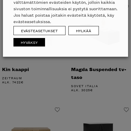
välttämättömien evästeiden käytön, jolloin kaikkia
sivuston toiminnallisuuksia ei pystytä suorittamaan.
Jos haluat poistaa joitakin evästeitä käytöstä, käy
evästeasetuksissa.
EVÄSTEASETUKSET
HYLKÄÄ
HYVÄKSY
Kin kaappi
Magda Suspended tv-
taso
ZEITRAUM
ALK.
7422
€
SOVET ITALIA
ALK.
3025
€