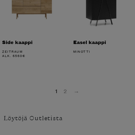
Side kaappi
Easel kaappi
ZEITRAUM
MINOTTI
ALK.
6560
€
1
2
→
Löytöjä Outletista