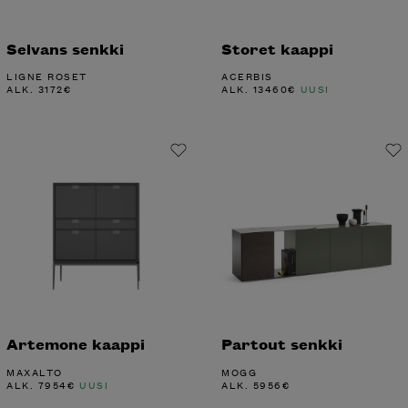
Selvans senkki
Storet kaappi
LIGNE ROSET
ACERBIS
ALK.
3172
€
ALK.
13460
€
UUSI
Artemone kaappi
Partout senkki
MAXALTO
MOGG
ALK.
7954
€
UUSI
ALK.
5956
€