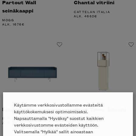
Partout Wall
Chantal vitriini
seinäkaappi
CATTELAN ITALIA
ALK.
4662
€
MOGG
ALK.
1676
€
Käytämme verkkosivustollamme evästeitä
Liagò senkki
Zoom Tower kaappi
käyttökokemuksesi optimoimiseksi.
Napsauttamalla "Hyväksy" suostut kaikkien
B&B ITALIA
MOGG
ALK.
8514
€
ALK.
3435
€
verkkosivustomme evästeiden käyttöön.
Valitsemalla "Hylkää" sallit ainoastaan