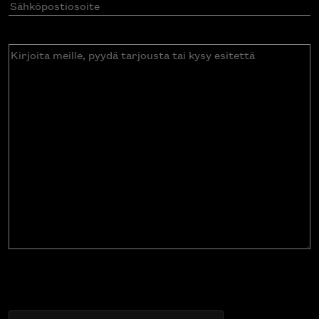
Sähköpostiosoite
(Pakollinen)
Kirjoita
meille,
pyydä
tarjousta
tai
kysy
esitettä
CAPTCHA