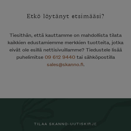
Etkö löytänyt etsimääsi?
Tiesithän, että kauttamme on mahdollista tilata
kaikkien edustamiemme merkkien tuotteita, jotka
eivät ole esillä nettisivuillamme? Tiedustele lisää
puhelimitse
09 612 9440
tai sähköpostilla
sales@skanno.fi
.
TILAA SKANNO-UUTISKIRJE