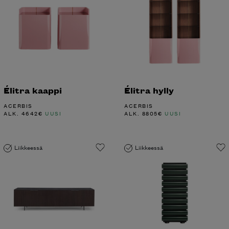
Élitra kaappi
Élitra hylly
ACERBIS
ACERBIS
ALK.
4642
€
UUSI
ALK.
8805
€
UUSI
Liikkeessä
Liikkeessä