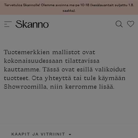
Tervetuloa Skannolle! Olemme avoinna ma-pe 10-18 (kesälauantait suljettu 1.8.
saakka).
Haku
Tuotemerkkien mallistot ovat
Type 2 or more characters for results.
kokonaisuudessaan tilattavissa
kauttamme. Tässä ovat esillä valikoidut
tuotteet. Ota yhteyttä tai tule käymään
Showroomilla, niin kerromme lisää.
KAAPIT JA VITRIINIT