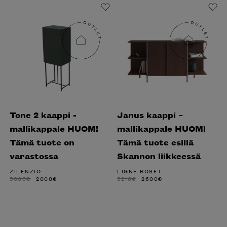
Liikkeessä
Tone 2 kaappi -
Janus kaappi –
mallikappale HUOM!
mallikappale HUOM!
Tämä tuote on
Tämä tuote esillä
varastossa
Skannon liikkeessä
ZILENZIO
LIGNE ROSET
ALKUPERÄINEN
NYKYINEN
ALKUPERÄINEN
NYKYINEN
5006
€
2000
€
5216
€
2600
€
HINTA
HINTA
HINTA
HINTA
OLI:
ON:
OLI:
ON:
5006€.
2000€.
5216€.
2600€.