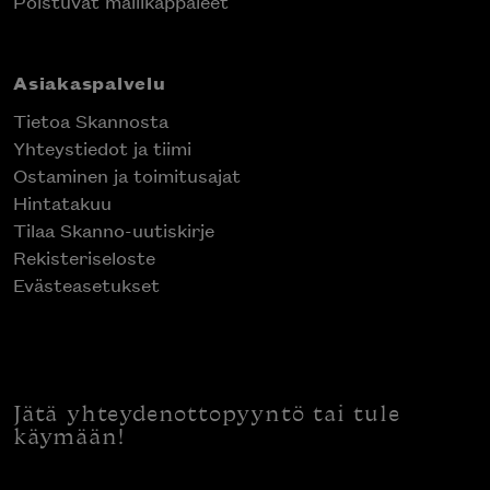
Poistuvat mallikappaleet
Asiakaspalvelu
Tietoa Skannosta
Yhteystiedot ja tiimi
Ostaminen ja toimitusajat
Hintatakuu
Tilaa Skanno-uutiskirje
Rekisteriseloste
Evästeasetukset
Jätä yhteydenottopyyntö tai tule
käymään!