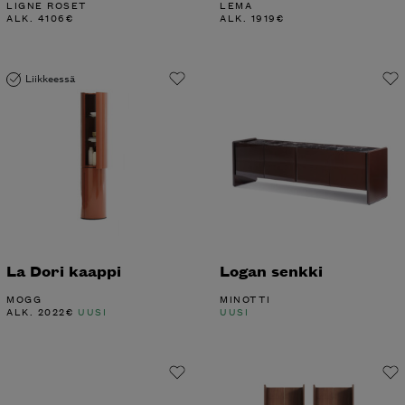
LIGNE ROSET
LEMA
ALK.
4106
€
ALK.
1919
€
Liikkeessä
La Dori kaappi
Logan senkki
MOGG
MINOTTI
ALK.
2022
€
UUSI
UUSI