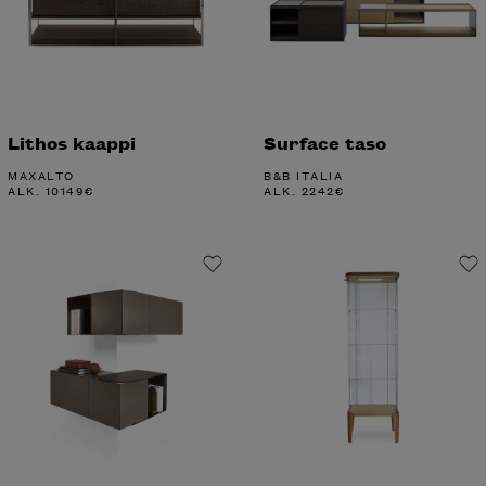
Lithos kaappi
Surface taso
MAXALTO
B&B ITALIA
ALK.
10149
€
ALK.
2242
€