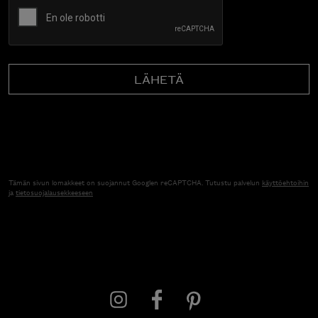
Tämän sivun lomakkeet on suojannut Googlen reCAPTCHA. Tutustu palvelun
käyttöehtoihin
ja
tietosuojalausekkeeseen