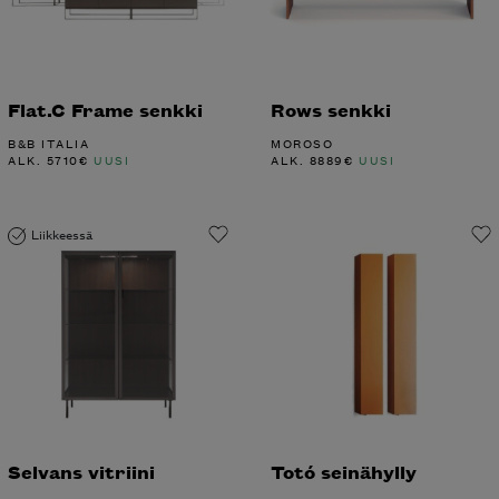
Flat.C Frame senkki
Rows senkki
B&B ITALIA
MOROSO
ALK.
5710
€
UUSI
ALK.
8889
€
UUSI
Liikkeessä
Selvans vitriini
Totó seinähylly