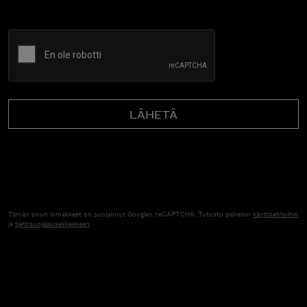
CAPTCHA
Tämän sivun lomakkeet on suojannut Googlen reCAPTCHA. Tutustu palvelun
käyttöehtoihin
ja
tietosuojalausekkeeseen