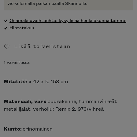
vierailemalla paikan päällä Skannolla.
Osamaksuvaihtoehto: kysy lisää henkilökunnaltamme
Hintatakuu
Lisää toivelistaan
Poista toivelistasta
1 varastossa
Mitat:
55 x 42 x k. 158 cm
Materiaali, väri:
puurakenne, tummanvihreät
metallijalat, verhoilu: Remix 2, 973/vihreä
Kunto:
erinomainen