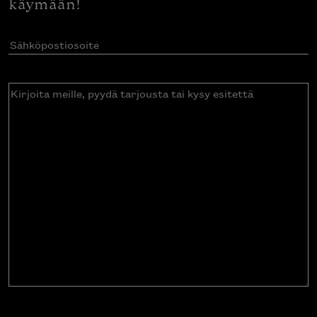
käymään!
Sähköpostiosoite
(Pakollinen)
Kirjoita
meille,
pyydä
tarjousta
tai
kysy
esitettä