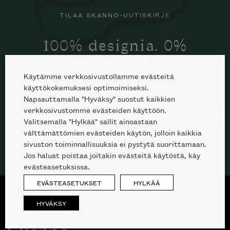
TILAA SKANNO-UUTISKIRJE
100% designia. 0%
spämmiä.
Käytämme verkkosivustollamme evästeitä
Kuluttajille
Ammattilaisille
käyttökokemuksesi optimoimiseksi.
Napsauttamalla "Hyväksy" suostut kaikkien
verkkosivustomme evästeiden käyttöön.
TILAA
Valitsemalla "Hylkää" sallit ainoastaan
välttämättömien evästeiden käytön, jolloin kaikkia
sivuston toiminnallisuuksia ei pystytä suorittamaan.
Jos haluat poistaa joitakin evästeitä käytöstä, käy
evästeasetuksissa.
EVÄSTEASETUKSET
HYLKÄÄ
HYVÄKSY