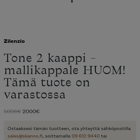
Zilenzio
Tone 2 kaappi –
mallikappale HUOM!
Tämä tuote on
varastossa
Alkuperäinen
Nykyinen
5006
€
2000
€
hinta
hinta
oli:
on:
Ostaaksesi tämän tuotteen, ota yhteyttä sähköpostilla
5006€.
2000€.
sales@skanno.fi
, soittamalla
09 612 9440
tai