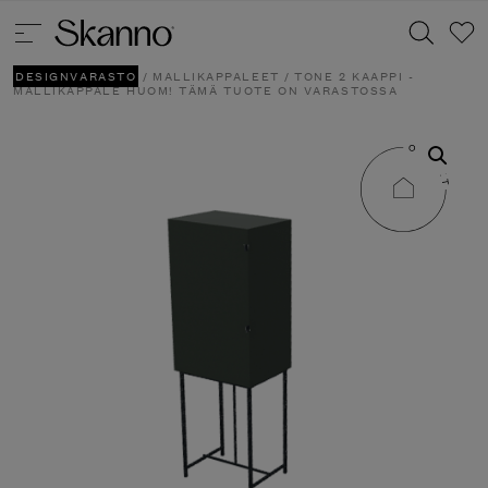
DESIGNVARASTO
/
MALLIKAPPALEET
/ TONE 2 KAAPPI -
MALLIKAPPALE HUOM! TÄMÄ TUOTE ON VARASTOSSA
Haku
Type 2 or more characters for results.