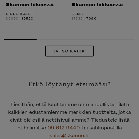
Skannon liikeessä
Skannon liikkeessä
LIGNE ROSET
LEMA
ALKUPERÄINEN
NYKYINEN
ALKUPERÄINEN
NYKYINEN
3905
€
1952
€
1773
€
709
€
HINTA
HINTA
HINTA
HINTA
OLI:
ON:
OLI:
ON:
3905€.
1952€.
1773€.
709€.
KATSO KAIKKI
Etkö löytänyt etsimääsi?
Tiesithän, että kauttamme on mahdollista tilata
kaikkien edustamiemme merkkien tuotteita, jotka
eivät ole esillä nettisivuillamme? Tiedustele lisää
puhelimitse
09 612 9440
tai sähköpostilla
sales@skanno.fi
.