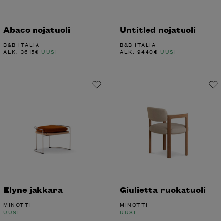
Abaco nojatuoli
Untitled nojatuoli
B&B ITALIA
B&B ITALIA
ALK.
3615
€
UUSI
ALK.
9440
€
UUSI
Elyne jakkara
Giulietta ruokatuoli
MINOTTI
MINOTTI
UUSI
UUSI