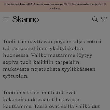
Tervetuloa Skannolle! Olemme avoinna ma-pe 10-18 (kesälauantait suljettu 1.8.
saakka).
Haku
Tuoli, tuo näyttävän pöydän uljas soturi
Type 2 or more characters for results.
tai persoonallinen yksityiskohta
huoneessa. Valikoimastamme löytyy
sopiva tuoli kaikkiin tarpeisiin
mukavasta nojatuolista tyylikkääseen
työtuoliin.
Tuotemerkkien mallistot ovat
kokonaisuudessaan tilattavissa
kauttamme. Tässä ovat esillä valikoidut