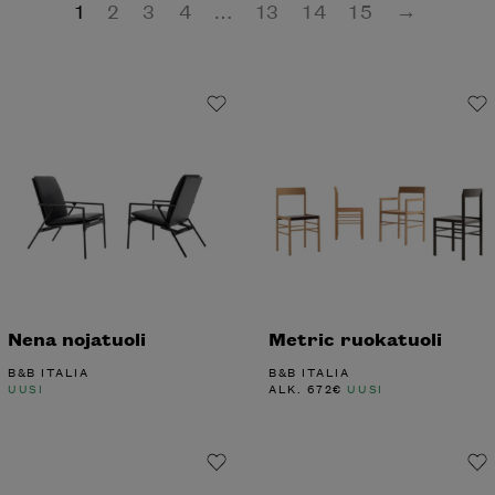
1
2
3
4
…
13
14
15
→
Nena nojatuoli
Metric ruokatuoli
B&B ITALIA
B&B ITALIA
UUSI
ALK.
672
€
UUSI