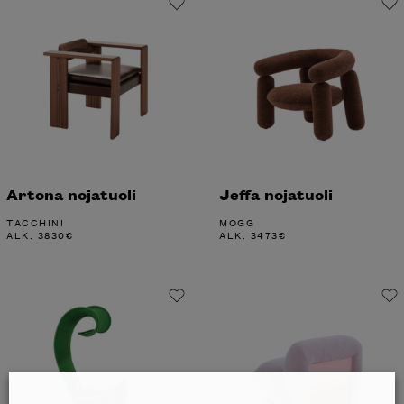
Artona nojatuoli
Jeffa nojatuoli
TACCHINI
MOGG
ALK.
3830
€
ALK.
3473
€