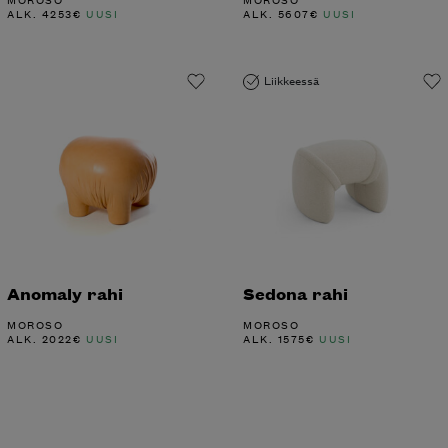
ALK.
4253
€
UUSI
ALK.
5607
€
UUSI
Liikkeessä
Anomaly rahi
Sedona rahi
MOROSO
MOROSO
ALK.
2022
€
UUSI
ALK.
1575
€
UUSI