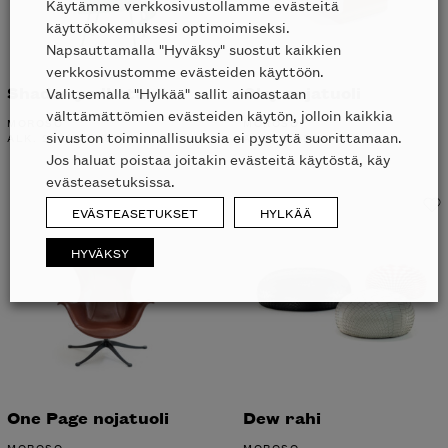
Käytämme verkkosivustollamme evästeitä
käyttökokemuksesi optimoimiseksi.
Napsauttamalla "Hyväksy" suostut kaikkien
verkkosivustomme evästeiden käyttöön.
Shadowy ulkotuoli
Clay nojatuoli
Valitsemalla "Hylkää" sallit ainoastaan
välttämättömien evästeiden käytön, jolloin kaikkia
MOROSO
MOROSO
sivuston toiminnallisuuksia ei pystytä suorittamaan.
ALK.
2041
€
UUSI
ALK.
4498
€
UUSI
Jos haluat poistaa joitakin evästeitä käytöstä, käy
evästeasetuksissa.
EVÄSTEASETUKSET
HYLKÄÄ
HYVÄKSY
One Page nojatuoli
Dew rahi
MOROSO
MOROSO