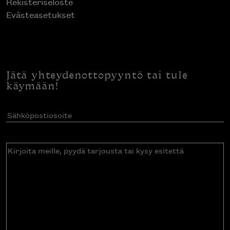
Rekisteriseloste
Evästeasetukset
Jätä yhteydenottopyyntö tai tule
käymään!
Sähköpostiosoite
(Pakollinen)
Kirjoita
meille,
pyydä
tarjousta
tai
kysy
esitettä