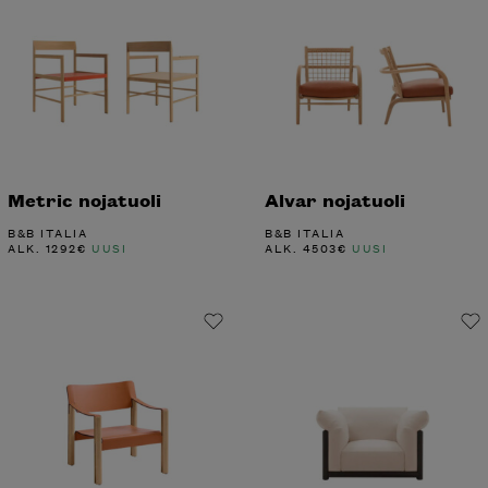
Metric nojatuoli
Alvar nojatuoli
B&B ITALIA
B&B ITALIA
ALK.
1292
€
UUSI
ALK.
4503
€
UUSI