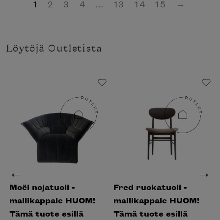
1
2
3
4
…
13
14
15
→
Löytöjä Outletista
Moël nojatuoli -
Fred ruokatuoli -
mallikappale HUOM!
mallikappale HUOM!
Tämä tuote esillä
Tämä tuote esillä