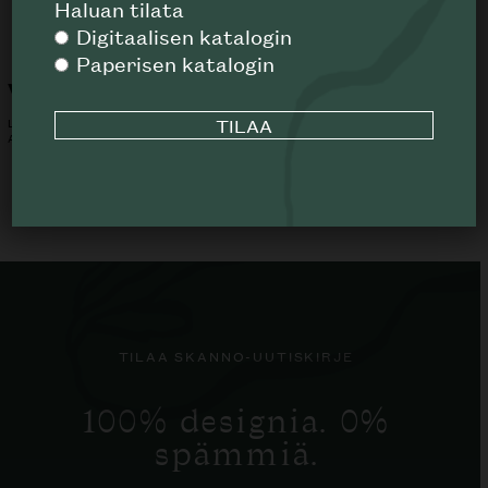
Haluan tilata
Digitaalisen katalogin
Paperisen katalogin
Vik tuoli
Neil Twist nojatuoli
LIGNE ROSET
MDF ITALIA
ALK.
688
€
ALK.
3584
€
TILAA SKANNO-UUTISKIRJE
100% designia. 0%
spämmiä.