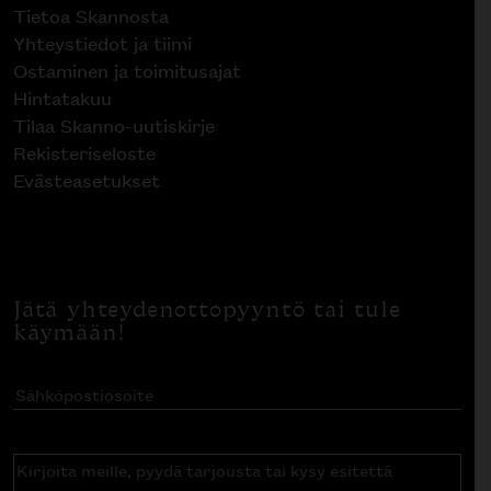
Tietoa Skannosta
Yhteystiedot ja tiimi
Ostaminen ja toimitusajat
Hintatakuu
Tilaa Skanno-uutiskirje
Rekisteriseloste
Evästeasetukset
Jätä yhteydenottopyyntö tai tule
käymään!
Sähköpostiosoite
(Pakollinen)
Kirjoita