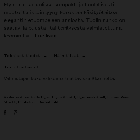
Elyne ruokatuolissa kompakti ja huolellisesti
muotoiltu istuintyyny korostaa käsityötaitoa
elegantin etuompeleen ansiosta. Tuolin runko on
saatavilla puusta- tai teräksestä valmistettuna,
kromin tai...
Lue lisää
Tekniset tiedot
Näin tilaat
Toimitustiedot
Valmistajan koko valikoima tilattavissa Skannolta.
Avainsanat tuotteelle
Elyne
,
Elyne Minotti
,
Elyne ruokatuoli
,
Hannes Peer
,
Minotti
,
Ruokatuoli
,
Ruokatuolit