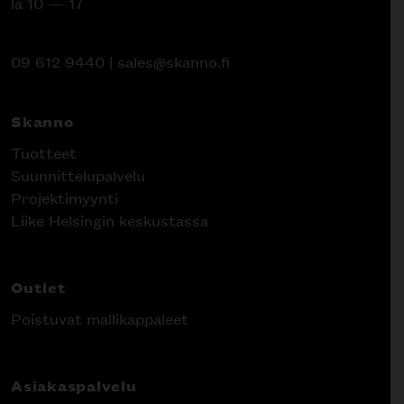
la 10 — 17
09 612 9440
|
sales@skanno.fi
Skanno
Tuotteet
Suunnittelupalvelu
Projektimyynti
Liike Helsingin keskustassa
Outlet
Poistuvat mallikappaleet
Asiakaspalvelu