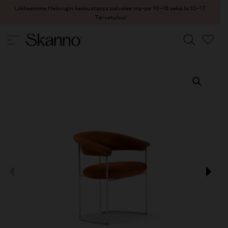
Liikkeemme Helsingin keskustassa palvelee ma–pe 10–18 sekä la 10–17.
Tervetuloa!
TUOLIT
/
RUOKATUOLIT
/ ELYNE RUOKATUOLI
Haku
Type 2 or more characters for results.