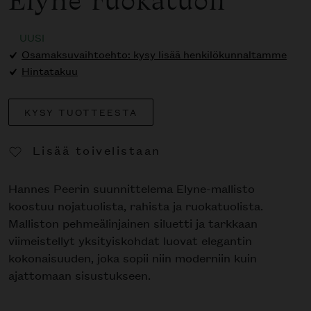
Elyne ruokatuoli
UUSI
Osamaksuvaihtoehto: kysy lisää henkilökunnaltamme
Hintatakuu
KYSY TUOTTEESTA
Lisää toivelistaan
Poista toivelistasta
Hannes Peerin suunnittelema Elyne-mallisto
koostuu nojatuolista, rahista ja ruokatuolista.
Malliston pehmeälinjainen siluetti ja tarkkaan
viimeistellyt yksityiskohdat luovat elegantin
kokonaisuuden, joka sopii niin moderniin kuin
ajattomaan sisustukseen.