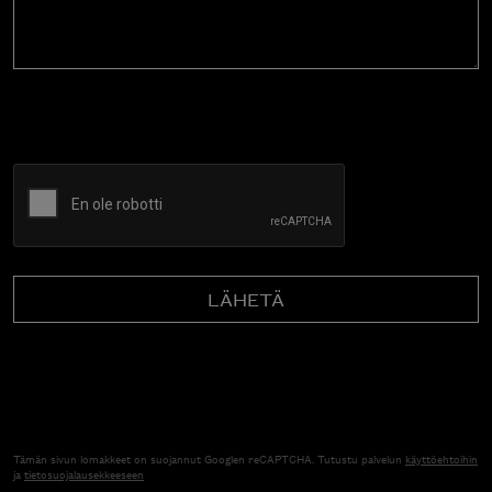
CAPTCHA
Tämän sivun lomakkeet on suojannut Googlen reCAPTCHA. Tutustu palvelun
käyttöehtoihin
ja
tietosuojalausekkeeseen