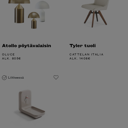
Atollo pöytävalaisin
Tyler tuoli
OLUCE
CATTELAN ITALIA
ALK.
805
€
ALK.
1408
€
Liikkeessä