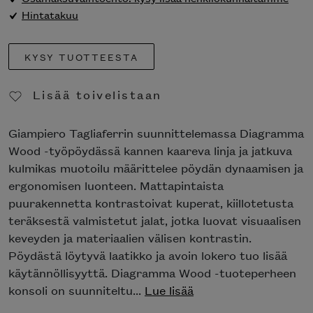
Hintatakuu
KYSY TUOTTEESTA
Lisää toivelistaan
Poista toivelistasta
Giampiero Tagliaferrin suunnittelemassa Diagramma
Wood -työpöydässä kannen kaareva linja ja jatkuva
kulmikas muotoilu määrittelee pöydän dynaamisen ja
ergonomisen luonteen. Mattapintaista
puurakennetta kontrastoivat kuperat, kiillotetusta
teräksestä valmistetut jalat, jotka luovat visuaalisen
keveyden ja materiaalien välisen kontrastin.
Pöydästä löytyvä laatikko ja avoin lokero tuo lisää
käytännöllisyyttä. Diagramma Wood -tuoteperheen
konsoli on suunniteltu...
Lue lisää