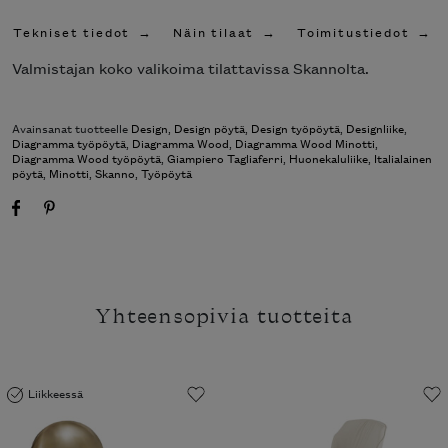
Tekniset tiedot
Näin tilaat
Toimitustiedot
Valmistajan koko valikoima tilattavissa Skannolta.
Avainsanat tuotteelle
Design
,
Design pöytä
,
Design työpöytä
,
Designliike
,
Diagramma työpöytä
,
Diagramma Wood
,
Diagramma Wood Minotti
,
Diagramma Wood työpöytä
,
Giampiero Tagliaferri
,
Huonekaluliike
,
Italialainen
pöytä
,
Minotti
,
Skanno
,
Työpöytä
Yhteensopivia tuotteita
Liikkeessä