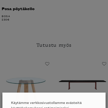
Posa pöytäkello
BOSA
230
€
Tutustu myös
Käytämme verkkosivustollamme evästeitä
käyttökokemuksesi optimoimiseksi.