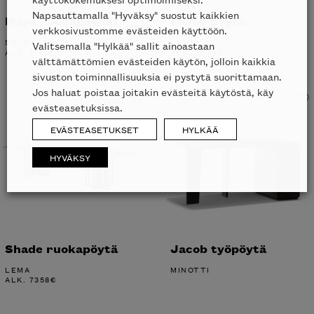
Napsauttamalla "Hyväksy" suostut kaikkien
Maya ruokapöydät
Memo pöytä
verkkosivustomme evästeiden käyttöön.
SOVET ITALIA
LEMA
Valitsemalla "Hylkää" sallit ainoastaan
ALK.
1738
€
ALK.
3670
€
välttämättömien evästeiden käytön, jolloin kaikkia
sivuston toiminnallisuuksia ei pystytä suorittamaan.
Jos haluat poistaa joitakin evästeitä käytöstä, käy
evästeasetuksissa.
EVÄSTEASETUKSET
HYLKÄÄ
HYVÄKSY
Shade ruokapöytä
Jacob työpöytä
LEMA
MINOTTI
ALK.
7358
€