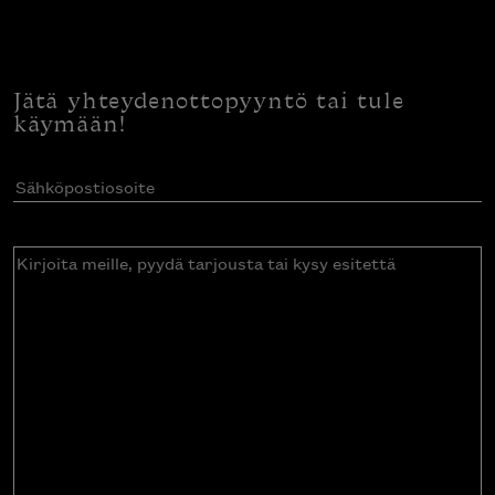
Jätä yhteydenottopyyntö tai tule
käymään!
Sähköpostiosoite
(Pakollinen)
Kirjoita
meille,
pyydä
tarjousta
tai
kysy
esitettä