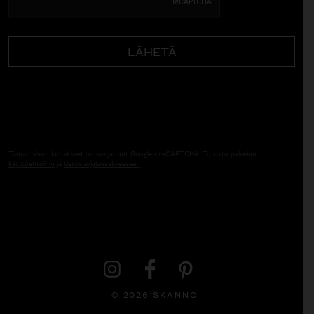
Tämän sivun lomakkeet on suojannut Googlen reCAPTCHA. Tutustu palvelun
käyttöehtoihin
ja
tietosuojalausekkeeseen
© 2026 SKANNO