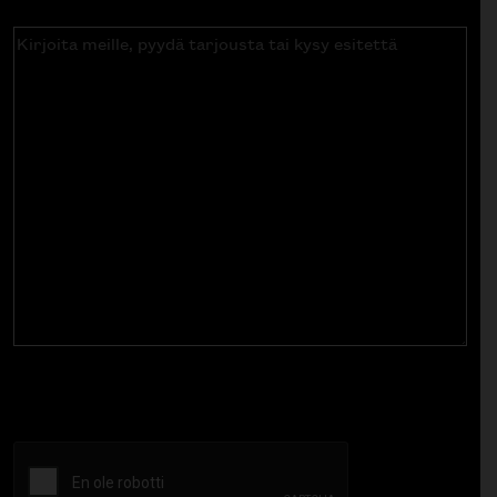
Kirjoita
meille,
pyydä
tarjousta
tai
kysy
esitettä
CAPTCHA