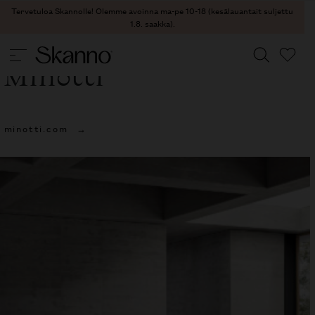
Tervetuloa Skannolle! Olemme avoinna ma-pe 10-18 (kesälauantait suljettu
1.8. saakka).
Minotti
Haku
minotti.com
Type 2 or more characters for results.