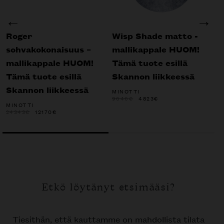
Roger
Wisp Shade matto -
F
sohvakokonaisuus –
mallikappale HUOM!
m
mallikappale HUOM!
Tämä tuote esillä
T
Tämä tuote esillä
Skannon liikkeessä
S
Skannon liikkeessä
MINOTTI
M
ALKUPERÄINEN
NYKYINEN
9646
€
4823
€
3
HINTA
HINTA
MINOTTI
OLI:
ON:
ALKUPERÄINEN
NYKYINEN
24343
€
12170
€
9646€.
4823€.
HINTA
HINTA
OLI:
ON:
24343€.
12170€.
Etkö löytänyt etsimääsi?
Tiesithän, että kauttamme on mahdollista tilata