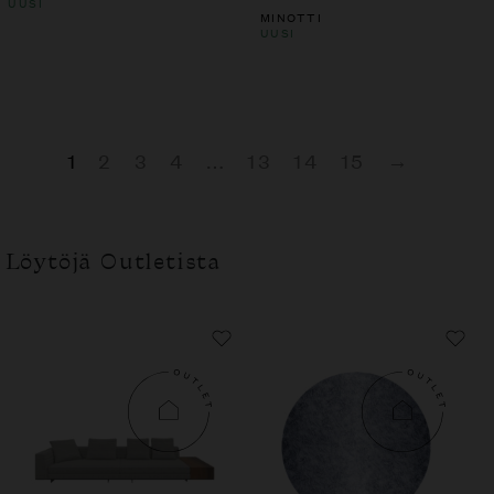
UUSI
MINOTTI
UUSI
1
2
3
4
…
13
14
15
→
Löytöjä Outletista