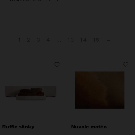
1
2
3
4
…
13
14
15
→
Ruffle sänky
Nuvole matto