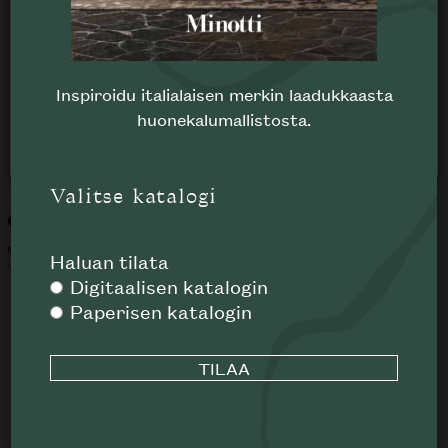
sivuston toiminnallisuuksia ei pystytä suorittamaan.
Jos haluat poistaa joitakin evästeitä käytöstä, käy
evästeasetuksissa.
EVÄSTEASETUKSET
HYLKÄÄ
Inspiroidu italialaisen merkin laadukkaasta
huonekalumallistosta.
HYVÄKSY
Valitse katalogi
Giulietta ruokatuoli
Elyne ruokatuoli
MINOTTI
MINOTTI
Haluan tilata
UUSI
UUSI
Digitaalisen katalogin
Paperisen katalogin