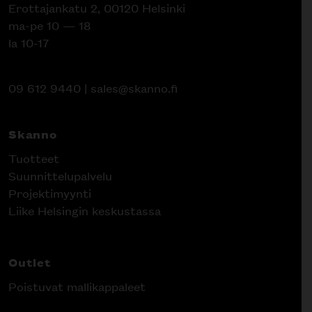
Erottajankatu 2, 00120 Helsinki
ma-pe 10 — 18
la 10-17
09 612 9440
|
sales@skanno.fi
Skanno
Tuotteet
Suunnittelupalvelu
Projektimyynti
Liike Helsingin keskustassa
Outlet
Poistuvat mallikappaleet