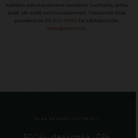
kaikkien edustamiemme merkkien tuotteita, jotka
eivät ole esillä nettisivuillamme? Tiedustele lisää
puhelimitse
09 612 9440
tai sähköpostilla
sales@skanno.fi
.
TILAA SKANNO-UUTISKIRJE
100% designia. 0%