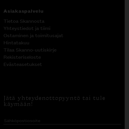
Asiakaspalvelu
Tietoa Skannosta
Yhteystiedot ja tiimi
Ostaminen ja toimitusajat
Hintatakuu
Tilaa Skanno-uutiskirje
Rekisteriseloste
Evästeasetukset
Jätä yhteydenottopyyntö tai tule
käymään!
Sähköpostiosoite
(Pakollinen)