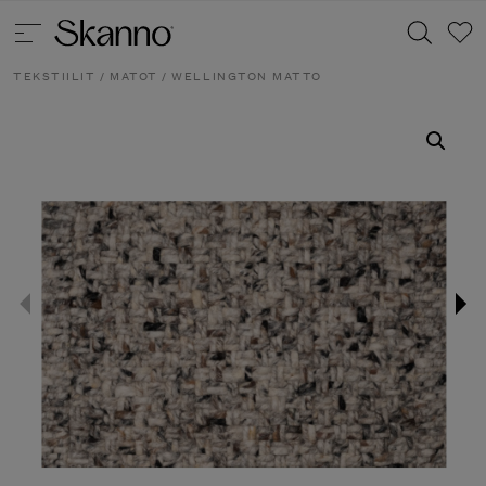
TEKSTIILIT
/
MATOT
/ WELLINGTON MATTO
Haku
Type 2 or more characters for results.