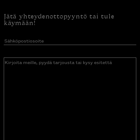
Jätä yhteydenottopyyntö tai tule
käymään!
Sähköpostiosoite
(Pakollinen)
Kirjoita
meille,
pyydä
tarjousta
tai
kysy
esitettä