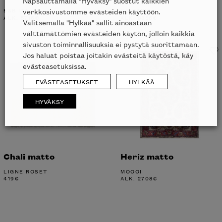
Napsauttamalla "Hyväksy" suostut kaikkien
Istos matto
Visioni matto
verkkosivustomme evästeiden käyttöön.
B&B ITALIA
CC-TAPIS
Valitsemalla "Hylkää" sallit ainoastaan
ALK.
5716
€
ALK.
8856
€
välttämättömien evästeiden käytön, jolloin kaikkia
sivuston toiminnallisuuksia ei pystytä suorittamaan.
Jos haluat poistaa joitakin evästeitä käytöstä, käy
evästeasetuksissa.
EVÄSTEASETUKSET
HYLKÄÄ
HYVÄKSY
Inspiroidu italialaisen merkin laadukkaasta
huonekalumallistosta.
Chali matto
Heriz matto
LIGNE ROSET
MOOOI
419
€
ALK.
2708
€