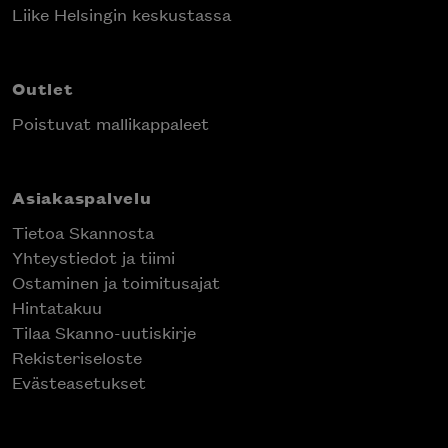
Projektimyynti
Liike Helsingin keskustassa
Outlet
Poistuvat mallikappaleet
Asiakaspalvelu
Tietoa Skannosta
Yhteystiedot ja tiimi
Ostaminen ja toimitusajat
Hintatakuu
Tilaa Skanno-uutiskirje
Rekisteriseloste
Evästeasetukset