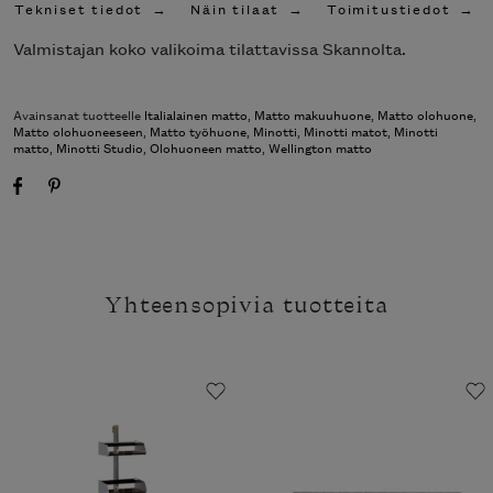
Tekniset tiedot
Näin tilaat
Toimitustiedot
Valmistajan koko valikoima tilattavissa Skannolta.
Avainsanat tuotteelle
Italialainen matto
,
Matto makuuhuone
,
Matto
olohuone
,
Matto olohuoneeseen
,
Matto työhuone
,
Minotti
,
Minotti matot
,
Minotti matto
,
Minotti Studio
,
Olohuoneen matto
,
Wellington matto
Yhteensopivia tuotteita