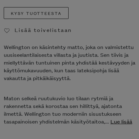
KYSY TUOTTEESTA
Lisää toivelistaan
Poista toivelistasta
Wellington on käsintehty matto, joka on
valmistettu uusiseelantilaisesta villasta ja juutista.
Sen tiivis ja miellyttävän tuntuinen pinta yhdistää
kestävyyden ja käyttömukavuuden, kun taas
lateksipohja lisää vakautta ja pitkäikäisyyttä.
Maton selkeä ruutukuvio luo tilaan rytmiä ja
rakennetta sekä korostaa sen hillittyä, ajatonta
ilmettä. Wellington tuo moderniin sisustukseen
tasapainoisen yhdistelmän käsityötaitoa,...
Lue
lisää