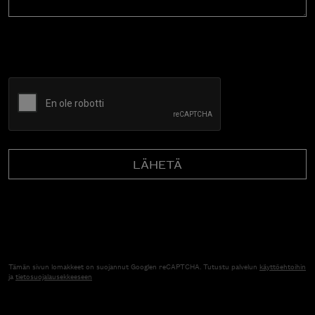
CAPTCHA
Tämän sivun lomakkeet on suojannut Googlen reCAPTCHA. Tutustu palvelun
käyttöehtoihin
ja
tietosuojalausekkeeseen