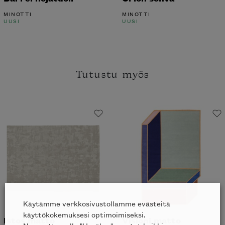
Barrel nojatuoli
Orion sohva
MINOTTI
MINOTTI
UUSI
UUSI
Tutustu myös
Haluatko tilata Minotti’n katalogin
kotiisi?
Käytämme verkkosivustollamme evästeitä
käyttökokemuksesi optimoimiseksi.