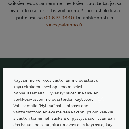
eivät ole esillä nettisivuillamme? Tiedustele lisää
puhelimitse
09 612 9440
tai sähköpostilla
sales@skanno.fi
.
Haluatko tilata Minotti’n katalogin
kotiisi?
Käytämme verkkosivustollamme evästeitä
TILAA SKANNO-UUTISKIRJE
käyttökokemuksesi optimoimiseksi.
Napsauttamalla "Hyväksy" suostut kaikkien
verkkosivustomme evästeiden käyttöön.
100% designia. 0%
Valitsemalla "Hylkää" sallit ainoastaan
spämmiä.
välttämättömien evästeiden käytön, jolloin kaikkia
sivuston toiminnallisuuksia ei pystytä suorittamaan.
Kuluttajille
Ammattilaisille
Jos haluat poistaa joitakin evästeitä käytöstä, käy