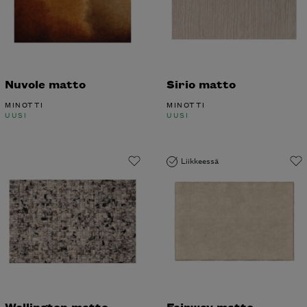
Nuvole matto
Sirio matto
MINOTTI
MINOTTI
UUSI
UUSI
Liikkeessä
Wellington matto
Fairway matto