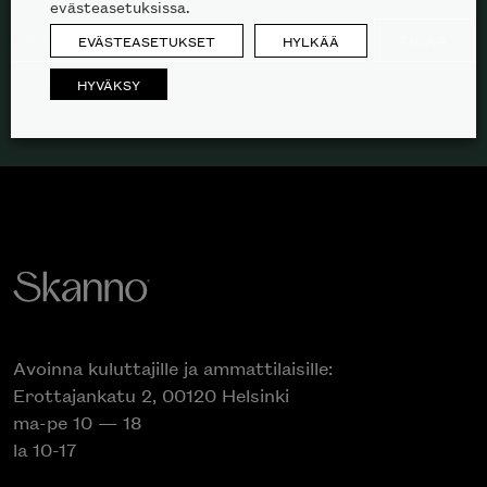
evästeasetuksissa.
TILAA
EVÄSTEASETUKSET
HYLKÄÄ
HYVÄKSY
Inspiroidu italialaisen merkin laadukkaasta
huonekalumallistosta.
Avoinna kuluttajille ja ammattilaisille:
Erottajankatu 2, 00120 Helsinki
ma-pe 10 — 18
la 10-17