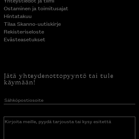
Yhteystiedot ja tiimi
Ostaminen ja toimitusajat
Hintatakuu
Tilaa Skanno-uutiskirje
Rekisteriseloste
Evästeasetukset
Jätä yhteydenottopyyntö tai tule
käymään!
Sähköpostiosoite
(Pakollinen)
Kirjoita
meille,
pyydä