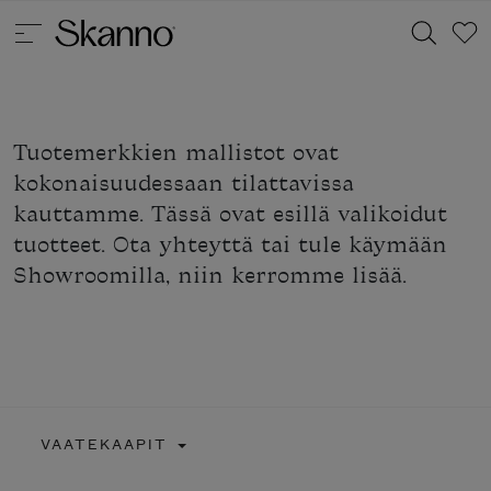
Tuotemerkkien mallistot ovat
Haku
kokonaisuudessaan tilattavissa
Type 2 or more characters for results.
kauttamme. Tässä ovat esillä valikoidut
tuotteet. Ota yhteyttä tai tule käymään
Showroomilla, niin kerromme lisää.
VAATEKAAPIT