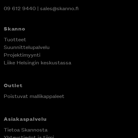
09 612 9440
|
sales@skanno.fi
Skanno
Tuotteet
Suunnittelupalvelu
Projektimyynti
Liike Helsingin keskustassa
Outlet
Poistuvat mallikappaleet
Asiakaspalvelu
Tietoa Skannosta
Yhteystiedot ja tiimi