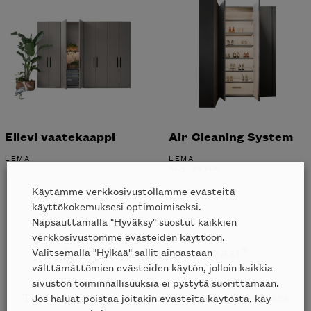
Ellevi vaatekaappi
Air Cleaning System
LEMA
LEMA
ALK.
2614
€
Käytämme verkkosivustollamme evästeitä
käyttökokemuksesi optimoimiseksi.
Napsauttamalla "Hyväksy" suostut kaikkien
verkkosivustomme evästeiden käyttöön.
Valitsemalla "Hylkää" sallit ainoastaan
Etkö löytänyt etsimääsi?
välttämättömien evästeiden käytön, jolloin kaikkia
sivuston toiminnallisuuksia ei pystytä suorittamaan.
Tiesithän, että kauttamme on mahdollista tilata
Jos haluat poistaa joitakin evästeitä käytöstä, käy