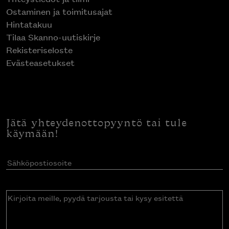
Ostaminen ja toimitusajat
Hintatakuu
Tilaa Skanno-uutiskirje
Rekisteriseloste
Evästeasetukset
Jätä yhteydenottopyyntö tai tule
käymään!
Sähköpostiosoite
(Pakollinen)
Kirjoita
meille,
pyydä