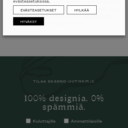
evästeasetuksissa.
kaikkien edustamiemme merkkien tuotteita, jotka
eivät ole esillä nettisivuillamme? Tiedustele lisää
EVÄSTEASETUKSET
HYLKÄÄ
puhelimitse
09 612 9440
tai sähköpostilla
HYVÄKSY
sales@skanno.fi
.
TILAA SKANNO-UUTISKIRJE
100% designia. 0%
spämmiä.
Kuluttajille
Ammattilaisille