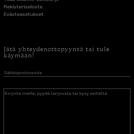
Rekisteriseloste
Evästeasetukset
Jätä yhteydenottopyyntö tai tule
käymään!
Sähköpostiosoite
(Pakollinen)
Kirjoita
meille,
pyydä
tarjousta
tai
kysy