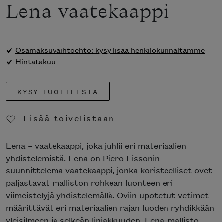
Lena vaatekaappi
Osamaksuvaihtoehto: kysy lisää henkilökunnaltamme
Hintatakuu
KYSY TUOTTEESTA
Lisää toivelistaan
Poista toivelistasta
Lena – vaatekaappi, joka juhlii eri materiaalien
yhdistelemistä. Lena on Piero Lissonin
suunnittelema vaatekaappi, jonka koristeelliset ovet
paljastavat malliston rohkean luonteen eri
viimeistelyjä yhdistelemällä. Oviin upotetut vetimet
määrittävät eri materiaalien rajan luoden ryhdikkään
yleisilmeen ja selkeän linjakkuuden. Lena-mallisto