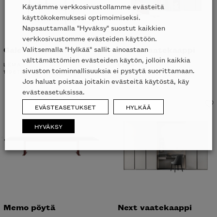
Käytämme verkkosivustollamme evästeitä
käyttökokemuksesi optimoimiseksi.
Napsauttamalla "Hyväksy" suostut kaikkien
verkkosivustomme evästeiden käyttöön.
Galerist vitriini
Naica vaatekaappi
Valitsemalla "Hylkää" sallit ainoastaan
välttämättömien evästeiden käytön, jolloin kaikkia
LEMA
LEMA
sivuston toiminnallisuuksia ei pystytä suorittamaan.
11967
€
Jos haluat poistaa joitakin evästeitä käytöstä, käy
evästeasetuksissa.
EVÄSTEASETUKSET
HYLKÄÄ
HYVÄKSY
Memo pöytä
Next vaatekaappi