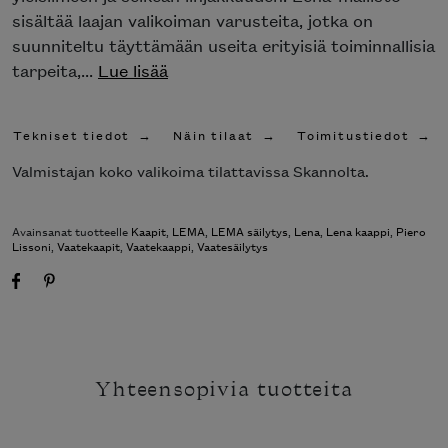
sisältää laajan valikoiman varusteita, jotka on
suunniteltu täyttämään useita erityisiä toiminnallisia
tarpeita,...
Lue lisää
Tekniset tiedot
Näin tilaat
Toimitustiedot
Valmistajan koko valikoima tilattavissa Skannolta.
Avainsanat tuotteelle
Kaapit
,
LEMA
,
LEMA säilytys
,
Lena
,
Lena kaappi
,
Piero
Lissoni
,
Vaatekaapit
,
Vaatekaappi
,
Vaatesäilytys
Yhteensopivia tuotteita