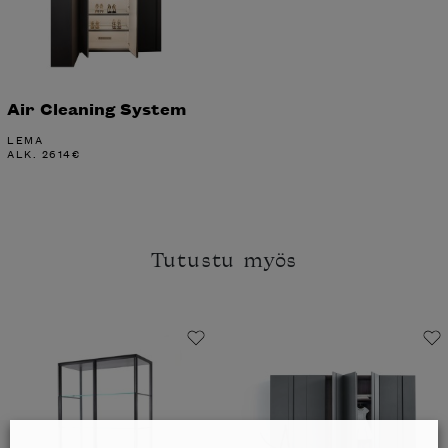
Air Cleaning System
LEMA
ALK.
2614
€
Tutustu myös