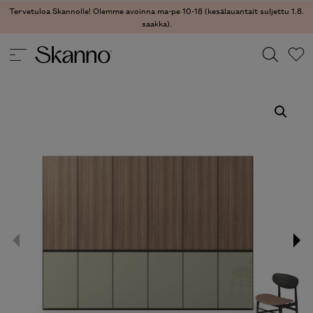
Tervetuloa Skannolle! Olemme avoinna ma-pe 10-18 (kesälauantait suljettu 1.8.
saakka).
SÄILYTYS
/
VAATEKAAPIT
/ LENA VAATEKAAPPI
Haku
Type 2 or more characters for results.