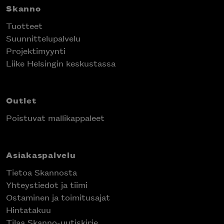
Skanno
Tuotteet
Suunnittelupalvelu
Projektimyynti
Liike Helsingin keskustassa
Outlet
Poistuvat mallikappaleet
Asiakaspalvelu
Tietoa Skannosta
Yhteystiedot ja tiimi
Ostaminen ja toimitusajat
Hintatakuu
Tilaa Skanno-uutiskirje