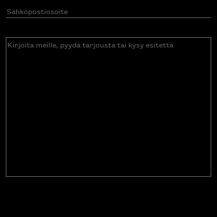
Sähköpostiosoite
(Pakollinen)
Kirjoita
meille,
pyydä
tarjousta
tai
kysy
esitettä