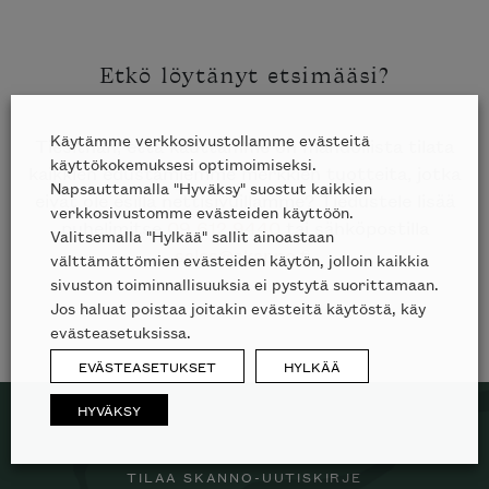
Etkö löytänyt etsimääsi?
Käytämme verkkosivustollamme evästeitä
Tiesithän, että kauttamme on mahdollista tilata
käyttökokemuksesi optimoimiseksi.
kaikkien edustamiemme merkkien tuotteita, jotka
Napsauttamalla "Hyväksy" suostut kaikkien
eivät ole esillä nettisivuillamme? Tiedustele lisää
verkkosivustomme evästeiden käyttöön.
puhelimitse
09 612 9440
tai sähköpostilla
Valitsemalla "Hylkää" sallit ainoastaan
sales@skanno.fi
.
välttämättömien evästeiden käytön, jolloin kaikkia
sivuston toiminnallisuuksia ei pystytä suorittamaan.
Jos haluat poistaa joitakin evästeitä käytöstä, käy
evästeasetuksissa.
EVÄSTEASETUKSET
HYLKÄÄ
HYVÄKSY
TILAA SKANNO-UUTISKIRJE