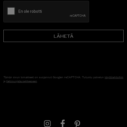
CAPTCHA
Tämän sivun lomakkeet on suojannut Googlen reCAPTCHA. Tutustu palvelun
käyttöehtoihin
ja
tietosuojalausekkeeseen