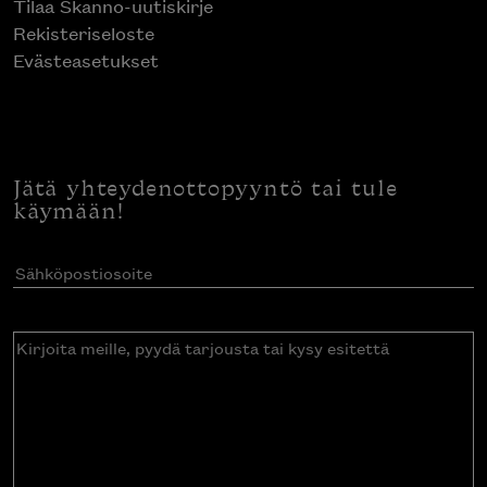
Tilaa Skanno-uutiskirje
Rekisteriseloste
Evästeasetukset
Jätä yhteydenottopyyntö tai tule
käymään!
Sähköpostiosoite
(Pakollinen)
Kirjoita
meille,
pyydä
tarjousta
tai
kysy