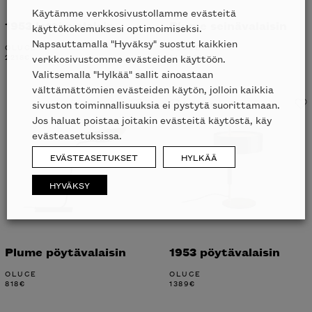
Käytämme verkkosivustollamme evästeitä
1953 lattiavalaisin
Plume seinävalaisin
käyttökokemuksesi optimoimiseksi.
Napsauttamalla "Hyväksy" suostut kaikkien
OLUCE
OLUCE
2218
€
ALK.
746
€
verkkosivustomme evästeiden käyttöön.
Valitsemalla "Hylkää" sallit ainoastaan
välttämättömien evästeiden käytön, jolloin kaikkia
Liikkeessä
sivuston toiminnallisuuksia ei pystytä suorittamaan.
Jos haluat poistaa joitakin evästeitä käytöstä, käy
evästeasetuksissa.
EVÄSTEASETUKSET
HYLKÄÄ
HYVÄKSY
Plume pöytävalaisin
1953 pöytävalaisin
OLUCE
OLUCE
818
€
1389
€