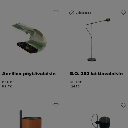
Liikkeessä
Acrilica pöytävalaisin
G.O. 352 lattiavalaisin
OLUCE
OLUCE
5317
€
1247
€