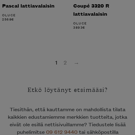
Pascal lattiavalaisin
Coupé 3320 R
lattiavalaisin
OLUCE
2568
€
OLUCE
3893
€
1
2
→
Etkö löytänyt etsimääsi?
Tiesithän, että kauttamme on mahdollista tilata
kaikkien edustamiemme merkkien tuotteita, jotka
eivät ole esillä nettisivuillamme? Tiedustele lisää
puhelimitse
09 612 9440
tai sähköpostilla