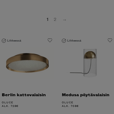
1
2
→
Liikkeessä
Liikkeessä
Berlin kattovalaisin
Medusa pöytävalaisin
OLUCE
OLUCE
ALK.
728
€
ALK.
708
€