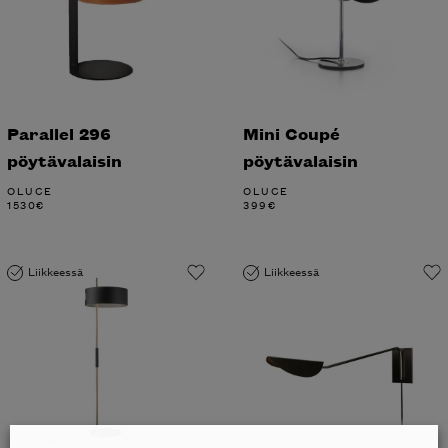
Parallel 296
Mini Coupé
pöytävalaisin
pöytävalaisin
OLUCE
OLUCE
1530
€
399
€
Liikkeessä
Liikkeessä