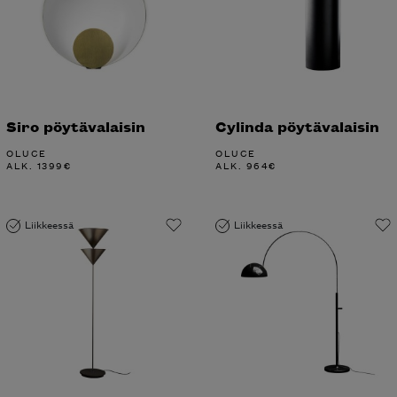
Siro pöytävalaisin
Cylinda pöytävalaisin
OLUCE
OLUCE
ALK.
1399
€
ALK.
964
€
Liikkeessä
Liikkeessä