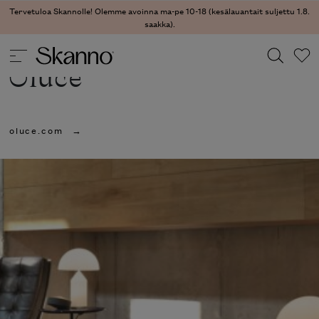
Tervetuloa Skannolle! Olemme avoinna ma-pe 10-18 (kesälauantait suljettu 1.8.
saakka).
Oluce
Haku
oluce.com
Type 2 or more characters for results.