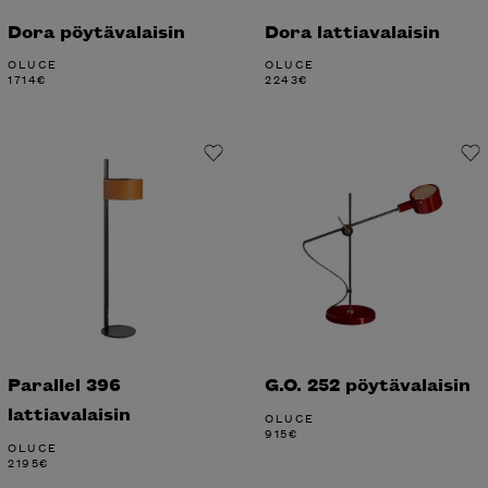
Dora pöytävalaisin
Dora lattiavalaisin
OLUCE
OLUCE
1714
€
2243
€
Parallel 396
G.O. 252 pöytävalaisin
lattiavalaisin
OLUCE
915
€
OLUCE
2195
€