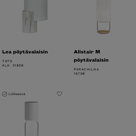
Lea pöytävalaisin
Alistair M
pöytävalaisin
TATO
ALK.
2182
€
PARACHILNA
1675
€
Liikkeessä