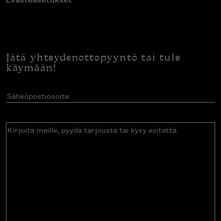
Jätä yhteydenottopyyntö tai tule
käymään!
Sähköpostiosoite
(Pakollinen)
Kirjoita
meille,
pyydä
tarjousta
tai
kysy
esitettä