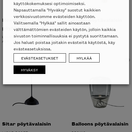
käyttökokemuksesi optimoimiseksi.
Napsauttamalla "Hyväksy" suostut kaikkien
verkkosivustomme evästeiden käyttöön.
Headlight
Atollo pöytävalaisin
Valitsemalla "Hylkää" sallit ainoastaan
pöytävalaisin
välttämättömien evästeiden käytön, jolloin kaikkia
OLUCE
ALK.
805
€
sivuston toiminnallisuuksia ei pystytä suorittamaan.
LIGNE ROSET
ALK.
520
€
Jos haluat poistaa joitakin evästeitä käytöstä, käy
evästeasetuksissa.
EVÄSTEASETUKSET
HYLKÄÄ
Liikkeessä
HYVÄKSY
Sitar pöytävalaisin
Balloons pöytävalaisin