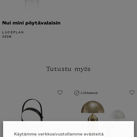
Nui mini pöytävalaisin
LUCEPLAN
353
€
Tutustu myös
Liikkeessä
Käytämme verkkosivustollamme evästeitä