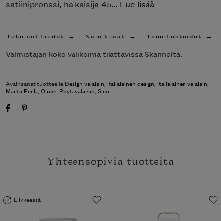
satiinipronssi, halkaisija 45...
Lue lisää
Tekniset tiedot
Näin tilaat
Toimitustiedot
Valmistajan koko valikoima tilattavissa Skannolta.
Avainsanat tuotteelle
Design valaisin
,
Italialainen design
,
Italialainen valaisin
,
Marta Perla
,
Oluce
,
Pöytävalaisin
,
Siro
Yhteensopivia tuotteita
Liikkeessä