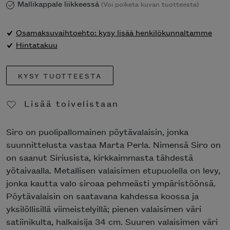
Mallikappale liikkeessä
(Voi poiketa kuvan tuotteesta)
Osamaksuvaihtoehto: kysy lisää henkilökunnaltamme
Hintatakuu
KYSY TUOTTEESTA
Lisää toivelistaan
Poista toivelistasta
Siro on puolipallomainen pöytävalaisin, jonka
suunnittelusta vastaa Marta Perla. Nimensä Siro on
on saanut Siriusista, kirkkaimmasta tähdestä
yötaivaalla. Metallisen valaisimen etupuolella on levy,
jonka kautta valo siroaa pehmeästi ympäristöönsä.
Pöytävalaisin on saatavana kahdessa koossa ja
yksilöllisillä viimeistelyillä; pienen valaisimen väri
satiinikulta, halkaisija 34 cm. Suuren valaisimen väri