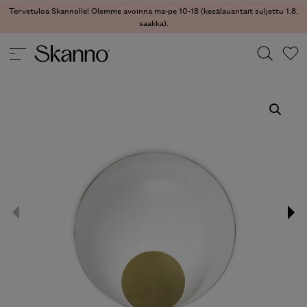
Tervetuloa Skannolle! Olemme avoinna ma-pe 10-18 (kesälauantait suljettu 1.8.
saakka).
VALAISIMET
/
PÖYTÄVALAISIMET
/ SIRO PÖYTÄVALAISIN
Haku
Type 2 or more characters for results.