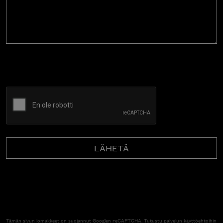
CAPTCHA
Tämän sivun lomakkeet on suojannut Googlen reCAPTCHA. Tutustu palvelun
käyttöehtoihin