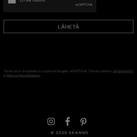
Tämän sivun lomakkeet on suojannut Googlen reCAPTCHA. Tutustu palvelun
käyttöehtoihin
ja
tietosuojalausekkeeseen
© 2026 SKANNO