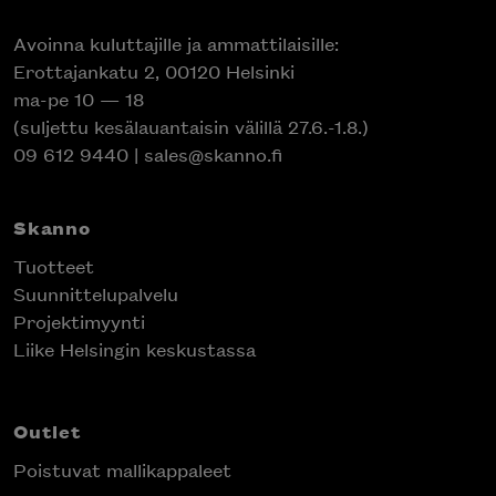
Avoinna kuluttajille ja ammattilaisille:
Erottajankatu 2, 00120 Helsinki
ma-pe 10 — 18
(suljettu kesälauantaisin välillä 27.6.-1.8.)
09 612 9440
|
sales@skanno.fi
Skanno
Tuotteet
Suunnittelupalvelu
Projektimyynti
Liike Helsingin keskustassa
Outlet
Poistuvat mallikappaleet