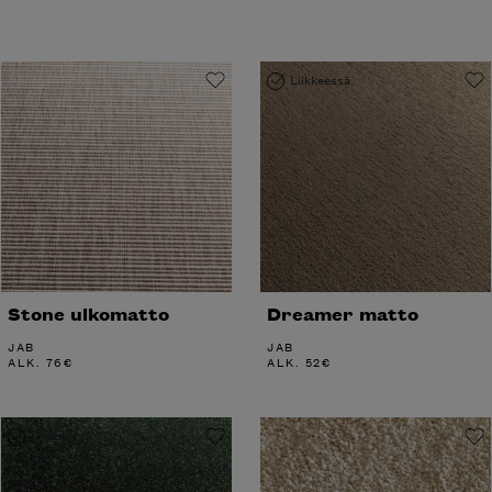
Liikkeessä
Stone ulkomatto
Dreamer matto
JAB
JAB
ALK.
76
€
ALK.
52
€
Liikkeessä