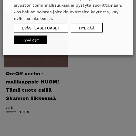
sivuston toiminnallisuuksia ei pystytä suorittamaan.
Jos haluat poistaa joitakin evästeitä käytöstä, käy
evästeasetuksissa.
EVÄSTEASETUKSET
HYLKÄÄ
HYVÄKSY
On-Off verho -
mallikappale HUOM!
Tämä tuote esillä
Skannon liikkeessä
JAB
ALKUPERÄINEN
NYKYINEN
800
€
400
€
HINTA
HINTA
OLI:
ON:
800€.
400€.