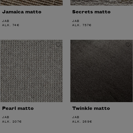
Jamaica matto
Secrets matto
JAB
JAB
ALK.
74
€
ALK.
757
€
Pearl matto
Twinkle matto
JAB
JAB
ALK.
207
€
ALK.
269
€