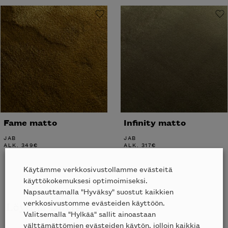
Fame matto
Infinity matto
JAB
JAB
ALK.
349
€
ALK.
317
€
Käytämme verkkosivustollamme evästeitä
käyttökokemuksesi optimoimiseksi.
Napsauttamalla "Hyväksy" suostut kaikkien
verkkosivustomme evästeiden käyttöön.
Löytöjä Outletista
Valitsemalla "Hylkää" sallit ainoastaan
välttämättömien evästeiden käytön, jolloin kaikkia