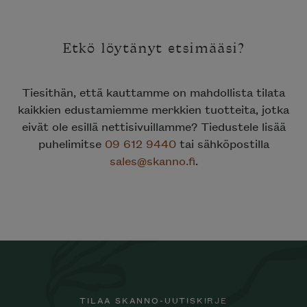
Etkö löytänyt etsimääsi?
Tiesithän, että kauttamme on mahdollista tilata
kaikkien edustamiemme merkkien tuotteita, jotka
eivät ole esillä nettisivuillamme? Tiedustele lisää
puhelimitse
09 612 9440
tai sähköpostilla
sales@skanno.fi
.
TILAA SKANNO-UUTISKIRJE