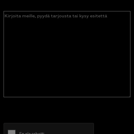
Kirjoita
meille,
pyydä
tarjousta
tai
kysy
esitettä
CAPTCHA