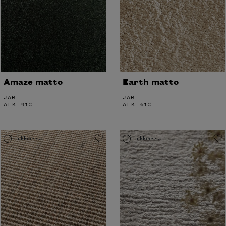
Amaze matto
Earth matto
JAB
JAB
ALK.
91
€
ALK.
61
€
Liikkeessä
Liikkeessä