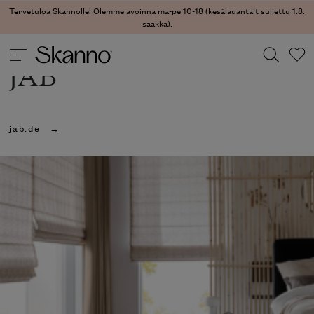
Tervetuloa Skannolle! Olemme avoinna ma-pe 10-18 (kesälauantait suljettu 1.8.
saakka).
JAB
Haku
jab.de
Type 2 or more characters for results.