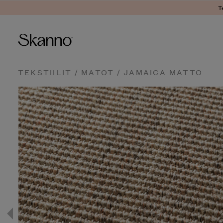
T
Haku
TEKSTIILIT
/
MATOT
/ JAMAICA MATTO
Type 2 or more characters fo