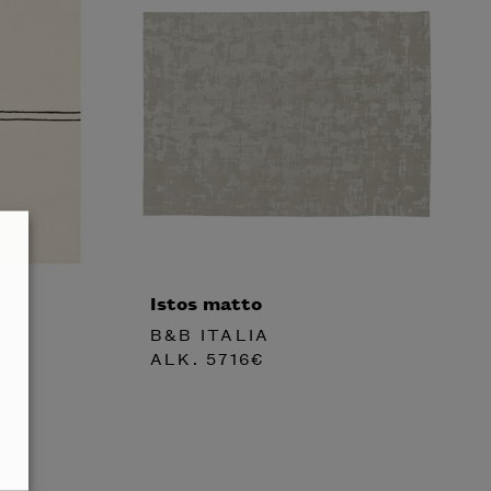
Istos matto
B&B ITALIA
ALK.
5716
€