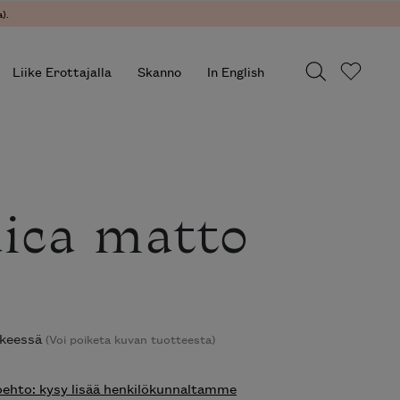
).
Liike Erottajalla
Skanno
In English
ica matto
ikkeessä
(Voi poiketa kuvan tuotteesta)
hto: kysy lisää henkilökunnaltamme