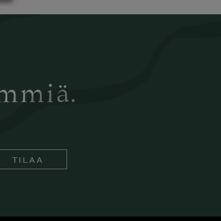
ämmiä.
TILAA