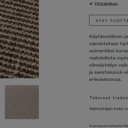
Hintatakuu
KYSY TUOTT
Käytännöllinen j
valmistetaan tark
esimerkiksi kurae
mahdollista myös 
viimeistellyn va
ja seesteisissä v
erikoiskoossa.
Tekniset tiedo
Valmistajan koko va
Avainsanat tuotteelle
He