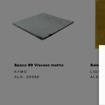
Space 89 Viscose matto
Solo m
KYMO
LIGNE
ALK.
2898
€
ALK.
5