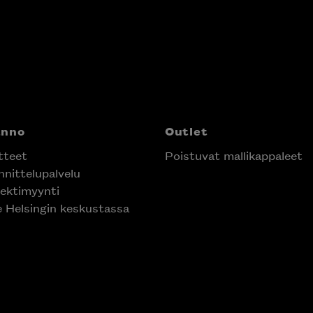
anno
Outlet
tteet
Poistuvat mallikappaleet
nittelupalvelu
ektimyynti
e Helsingin keskustassa