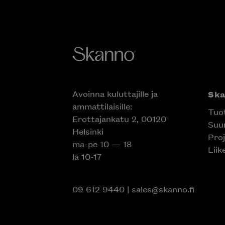
Avoinna kuluttajille ja
Sk
ammattilaisille:
Tuo
Erottajankatu 2, 00120
Suun
Helsinki
Proj
ma-pe 10 — 18
Liik
la 10-17
09 612 9440
|
sales@skanno.fi