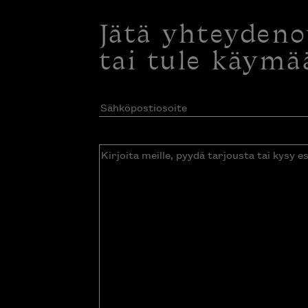
Jätä yhteyden
tai tule käymä
Sähköpostiosoite
(Pakollinen)
Kirjoita
meille,
pyydä
tarjousta
tai
kysy
esitettä