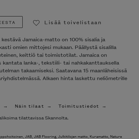
Lisää toivelistaan
EESTA
Poista toivelistasta
a kestävä Jamaica-matto on 100% sisalia ja
asti omien mittojesi mukaan. Päällystä sisalilla
teinen, keittiö tai toimistotilat. Jamaica on
kantata lanka-, tekstiili- tai nahkakanttauksella
ikutelman takaamiseksi. Saatavana 15 maanläheisissä
äriyhdistelmässä. Alkaen hinta laskettu neliömetrille
t
Näin tilaat
Toimitustiedot
likoima tilattavissa Skannolta.
lppohoitoinen
,
JAB
,
JAB Flooring
,
Julkitilojen matto
,
Kuramatto
,
Nature