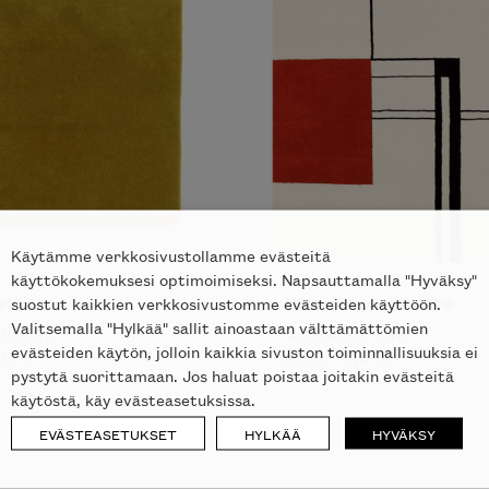
Käytämme verkkosivustollamme evästeitä
käyttökokemuksesi optimoimiseksi. Napsauttamalla "Hyväksy"
atto
Wendingen matto
suostut kaikkien verkkosivustomme evästeiden käyttöön.
Valitsemalla "Hylkää" sallit ainoastaan välttämättömien
 ROSET
CLASSICON
evästeiden käytön, jolloin kaikkia sivuston toiminnallisuuksia ei
17
€
ALK.
7127
€
pystytä suorittamaan. Jos haluat poistaa joitakin evästeitä
käytöstä, käy evästeasetuksissa.
EVÄSTEASETUKSET
HYLKÄÄ
HYVÄKSY