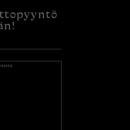
ottopyyntö
än!