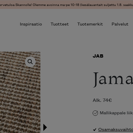
ervetuloa Skannolle! Olemme avoinna ma-pe 10-18 (kesälauantait suljettu 1.8. saakka
Inspiraatio
Tuotteet
Tuotemerkit
Palvelut
JAB
r results.
Jama
Alk.
74
€
Mallikappale li
Osamaksuvaihtoe