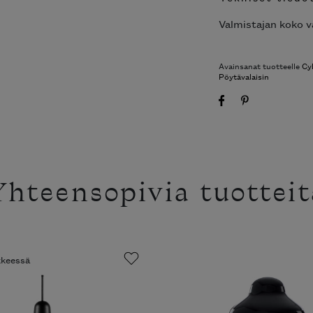
Valmistajan koko v
Avainsanat tuotteelle
Cy
Pöytävalaisin
Yhteensopivia tuotteit
ikkeessä