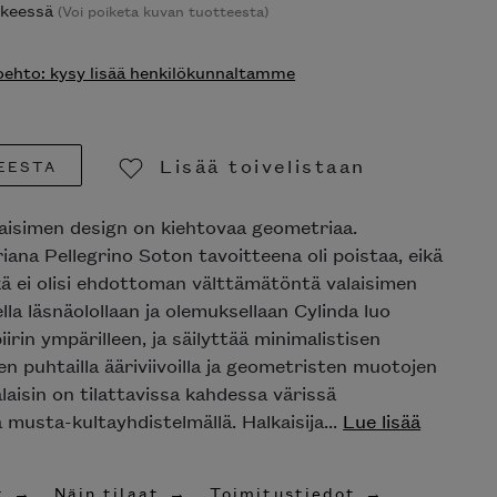
ikkeessä
(Voi poiketa kuvan tuotteesta)
ehto: kysy lisää henkilökunnaltamme
Lisää toivelistaan
EESTA
Poista toivelistasta
aisimen design on kiehtovaa geometriaa.
iana Pellegrino Soton tavoitteena oli poistaa, eikä
kä ei olisi ehdottoman välttämätöntä valaisimen
sella läsnäolollaan ja olemuksellaan Cylinda luo
iirin ympärilleen, ja säilyttää minimalistisen
n puhtailla ääriviivoilla ja geometristen muotojen
laisin on tilattavissa kahdessa värissä
musta-kultayhdistelmällä. Halkaisija...
Lue lisää
t
Näin tilaat
Toimitustiedot