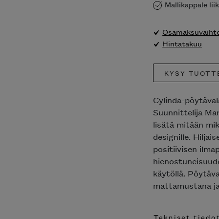
Mallikappale li
Osamaksuvaihto
Hintatakuu
KYSY TUOTT
Cylinda-pöytäval
Suunnittelija Mar
lisätä mitään mi
designille. Hiljai
positiivisen ilmap
hienostuneisuude
käytöllä. Pöytäva
mattamustana ja 
Tekniset tiedo