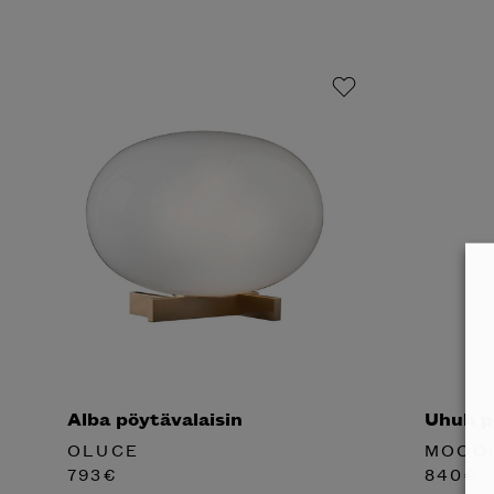
Alba pöytävalaisin
Uhuh p
OLUCE
MOOO
793
€
840
€