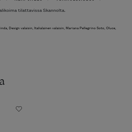
alikoima tilattavissa Skannolta.
linda
,
Design valaisin
,
Italialainen valaisin
,
Mariana Pellegrino Soto
,
Oluce
,
a