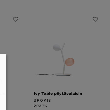
sin
Ivy Table pöytävalaisin
BROKIS
2937
€