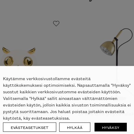
Käytämme verkkosivustollamme evästeitä
käyttökokemuksesi optimoimiseksi. Napsauttamalla "Hyväksy"
suostut kaikkien verkkosivustomme evästeiden käyttöön.
Valitsemalla "Hylkää" sallit ainoastaan välttämättömien
evästeiden käytön, jolloin kaikkia sivuston toiminnallisuuksia ei
pystytä suorittamaan. Jos haluat poistaa joitakin evästeitä
öytävalaisin
Brass Bell pöytävalai
käytöstä, käy evästeasetuksissa.
I
LIGNE ROSET
EVÄSTEASETUKSET
HYLKÄÄ
HYVÄKSY
613
€