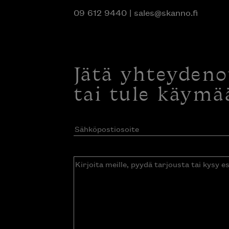
09 612 9440
|
sales@skanno.fi
Jätä yhteyden
tai tule käymä
Sähköpostiosoite
(Pakollinen)
Kirjoita
meille,
pyydä
tarjousta
tai
kysy