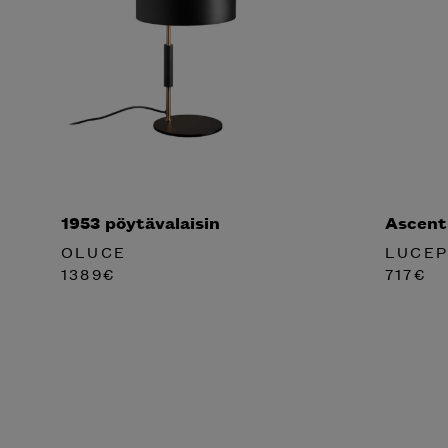
1953 pöytävalaisin
Ascent
OLUCE
LUCE
1389
€
717
€