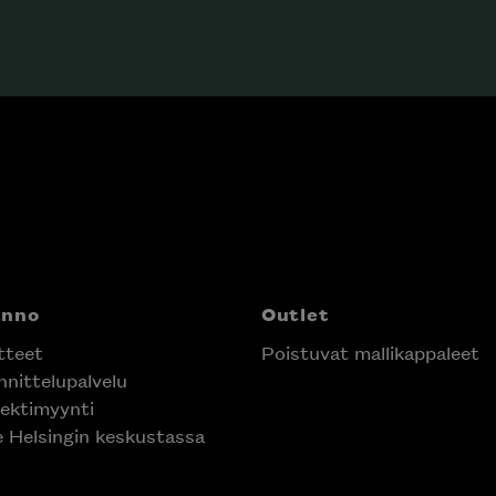
anno
Outlet
tteet
Poistuvat mallikappaleet
nittelupalvelu
ektimyynti
e Helsingin keskustassa