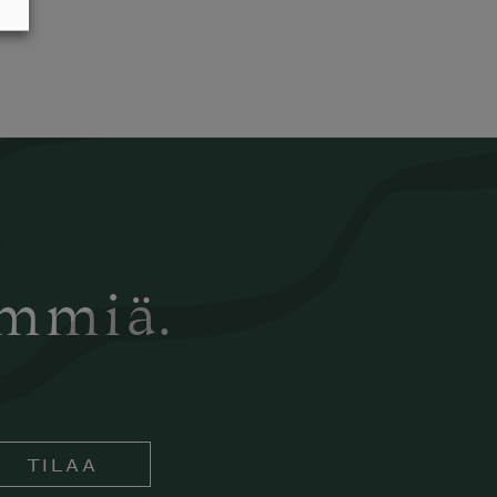
ämmiä.
TILAA