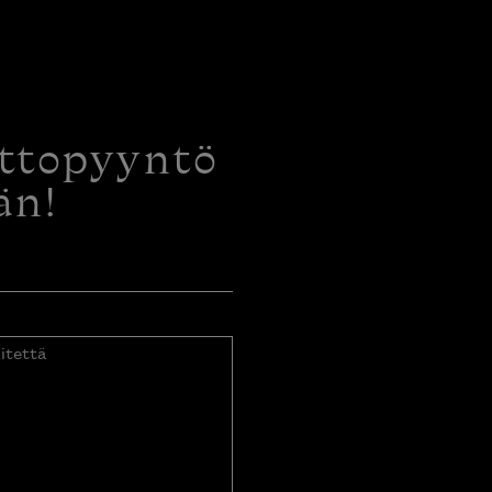
ottopyyntö
än!