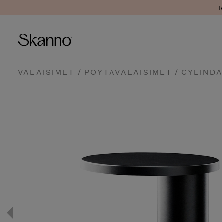
T
Haku
VALAISIMET
/
PÖYTÄVALAISIMET
/ CYLIND
Type 2 or more characters fo