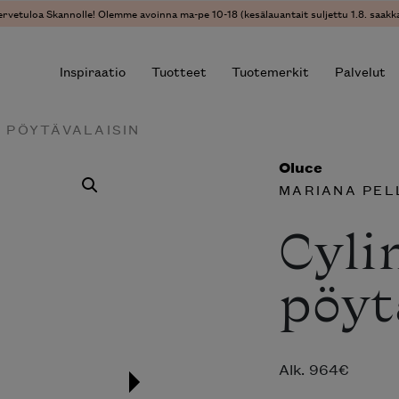
ervetuloa Skannolle! Olemme avoinna ma-pe 10-18 (kesälauantait suljettu 1.8. saakka
Inspiraatio
Tuotteet
Tuotemerkit
Palvelut
A PÖYTÄVALAISIN
Oluce
r results.
MARIANA PEL
Cyli
pöyt
Alk.
964
€