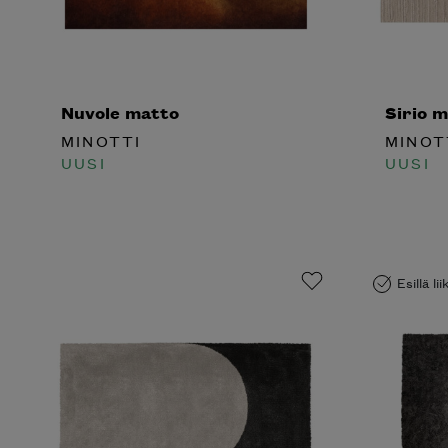
Nuvole matto
Sirio m
MINOTTI
MINOT
UUSI
UUSI
Esillä li