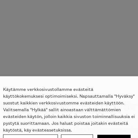
tko tilata
notti’n
in kotiisi?
Käytämme verkkosivustollamme evästeitä
käyttökokemuksesi optimoimiseksi. Napsauttamalla "Hyväksy"
tkö löytänyt etsimääsi
suostut kaikkien verkkosivustomme evästeiden käyttöön.
Valitsemalla "Hylkää" sallit ainoastaan välttämättömien
evästeiden käytön, jolloin kaikkia sivuston toiminnallisuuksia ei
pystytä suorittamaan. Jos haluat poistaa joitakin evästeitä
tä kauttamme on mahdollista tilata kaikkien edustamie
käytöstä, käy evästeasetuksissa.
a eivät ole esillä nettisivuillamme? Tiedustele lisää puhe