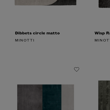
Dibbets circle matto
Wisp R
MINOTTI
MINOT