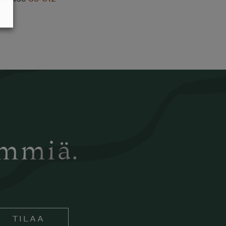
ämmiä.
TILAA