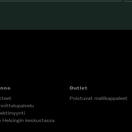
nno
Outlet
teet
Poistuvat mallikappaleet
nittelupalvelu
ektimyynti
e Helsingin keskustassa