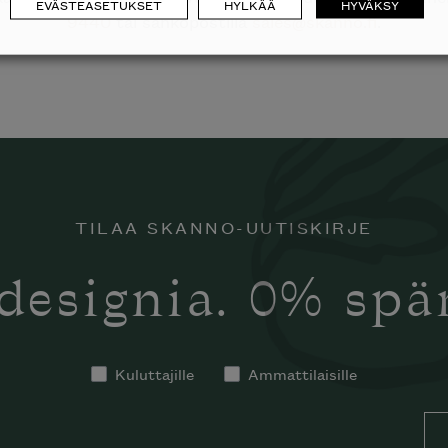
EVÄSTEASETUKSET
HYLKÄÄ
HYVÄKSY
9440
tai sähköpostilla
sales@skanno.fi
.
laisen merkin laadukkaasta
alumallistosta.
TILAA SKANNO-UUTISKIRJE
designia. 0% sp
Kuluttajille
Ammattilaisille