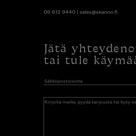
09 612 9440
|
sales@skanno.fi
Jätä yhteyden
tai tule käymä
Sähköpostiosoite
(Pakollinen)
Kirjoita
meille,
pyydä
tarjousta
tai