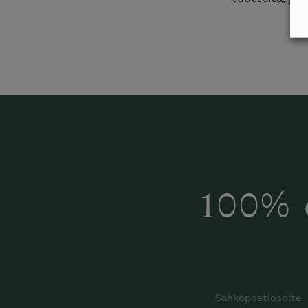
Inspiroidu italia
huonek
100% 