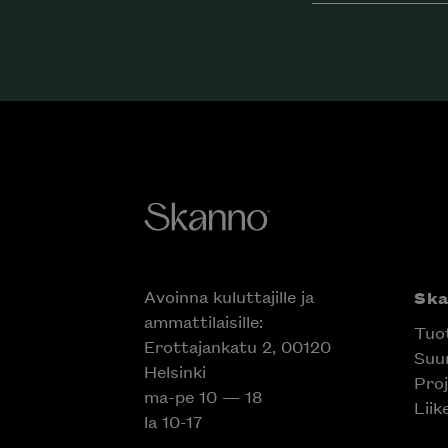
Avoinna kuluttajille ja
Ska
ammattilaisille:
Tuot
Erottajankatu 2, 00120
Suun
Helsinki
Proj
ma-pe 10 — 18
Liik
la 10-17