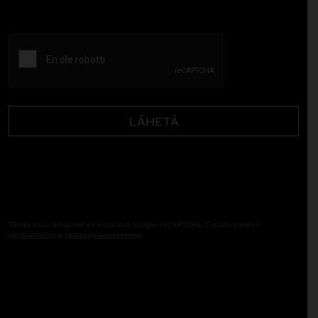
CAPTCHA
Tämän sivun lomakkeet on suojannut Googlen reCAPTCHA. Tutustu palvelun
käyttöehtoihin
ja
tietosuojalausekkeeseen