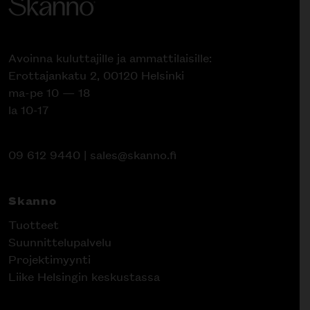
Avoinna kuluttajille ja ammattilaisille:
Erottajankatu 2, 00120 Helsinki
ma-pe 10 — 18
la 10-17
09 612 9440
|
sales@skanno.fi
Skanno
Tuotteet
Suunnittelupalvelu
Projektimyynti
Liike Helsingin keskustassa