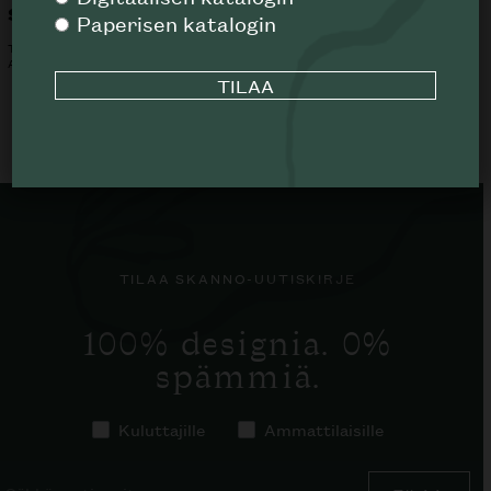
Stingray
Kay ulkotuoli
Paperisen katalogin
TUUCI
GLOSTER
ALK.
21465
€
ALK.
2088
€
TILAA SKANNO-UUTISKIRJE
100% designia. 0%
spämmiä.
Kuluttajille
Ammattilaisille