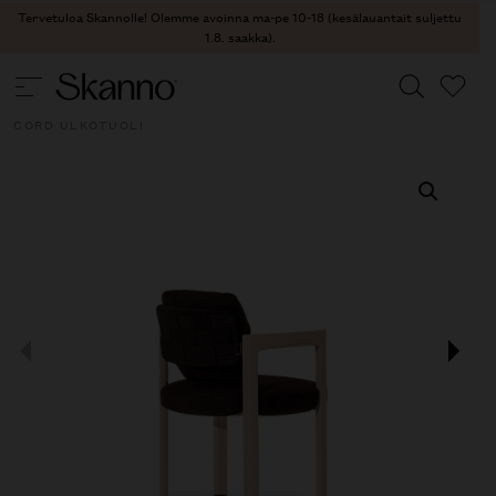
Tervetuloa Skannolle! Olemme avoinna ma-pe 10-18 (kesälauantait suljettu
1.8. saakka).
ULKOKALUSTEET
/
ULKOKALUSTEET - TUOLIT
/ GIULIETTA
CORD ULKOTUOLI
Haku
Type 2 or more characters for results.