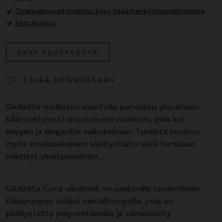
Osamaksuvaihtoehto: kysy lisää henkilökunnaltamme
Hintatakuu
KYSY TUOTTEESTA
Lisää toivelistaan
Poista toivelistasta
Giulietta-malliston muotoilu perustuu ylösalaisin
käännettyyn U-muotoiseen runkoon, joka luo
kevyen ja elegantin vaikutelman. Tuolista huokuu
myös ensiluokkainen käsityötaito sekä tarkkaan
mietityt yksityiskohdat.
Giulietta Cord ulkotuoli on saatavilla luonnollisen
tiikkirungon lisäksi metallirungolla, joka on
päällystetty polyuretaanilla ja viimeistelty