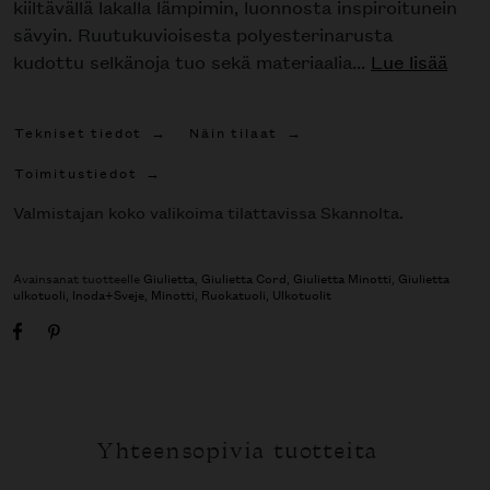
kiiltävällä lakalla lämpimin, luonnosta inspiroitunein
sävyin. Ruutukuvioisesta polyesterinarusta
kudottu selkänoja tuo sekä materiaalia...
Lue lisää
Tekniset tiedot
Näin tilaat
Toimitustiedot
Valmistajan koko valikoima tilattavissa Skannolta.
Avainsanat tuotteelle
Giulietta
,
Giulietta Cord
,
Giulietta Minotti
,
Giulietta
ulkotuoli
,
Inoda+Sveje
,
Minotti
,
Ruokatuoli
,
Ulkotuolit
Yhteensopivia tuotteita