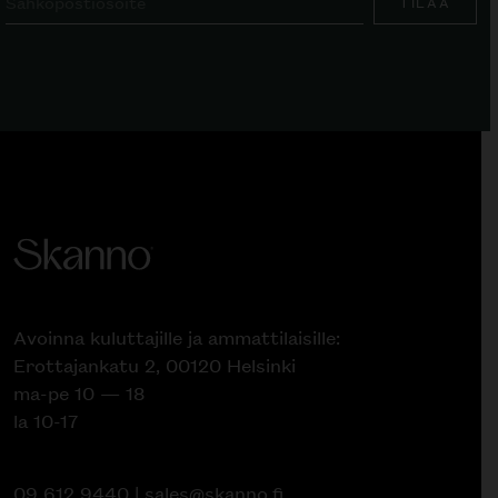
TILAA
Avoinna kuluttajille ja ammattilaisille:
Erottajankatu 2, 00120 Helsinki
ma-pe 10 — 18
la 10-17
09 612 9440
|
sales@skanno.fi