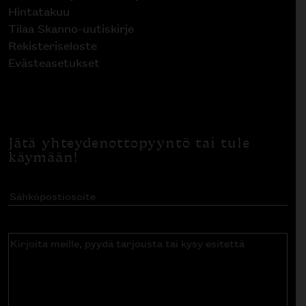
Hintatakuu
Tilaa Skanno-uutiskirje
Rekisteriseloste
Evästeasetukset
Jätä yhteydenottopyyntö tai tule
käymään!
Sähköpostiosoite
(Pakollinen)
Kirjoita
meille,
pyydä
tarjousta
tai