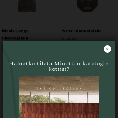
Mesh Large
Nest ulkovalaisin
ulkovalaisin
GLOSTER
ALK.
1264
€
GLOSTER
×
ALK.
1463
€
Haluatko tilata Minotti’n katalogin
kotiisi?
Tutustu myös
Liikkeessä