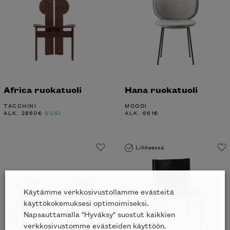
Africa ruokatuoli
Hana ruokatuoli
TACCHINI
MOOOI
ALK.
2860
€
UUSI
ALK.
661
€
Liikkeessä
Käytämme verkkosivustollamme evästeitä
käyttökokemuksesi optimoimiseksi.
Napsauttamalla "Hyväksy" suostut kaikkien
verkkosivustomme evästeiden käyttöön.