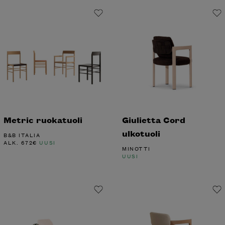
Metric ruokatuoli
Giulietta Cord
ulkotuoli
B&B ITALIA
ALK.
672
€
UUSI
MINOTTI
UUSI