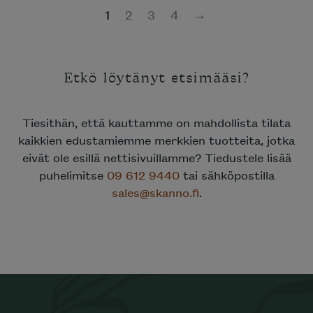
1
2
3
4
→
Etkö löytänyt etsimääsi?
Tiesithän, että kauttamme on mahdollista tilata
kaikkien edustamiemme merkkien tuotteita, jotka
eivät ole esillä nettisivuillamme? Tiedustele lisää
puhelimitse
09 612 9440
tai sähköpostilla
sales@skanno.fi
.