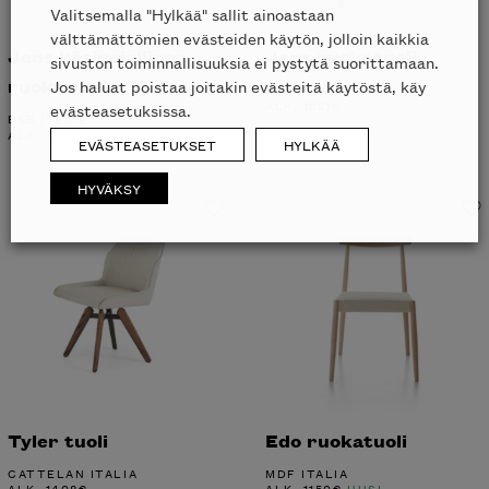
Valitsemalla "Hylkää" sallit ainoastaan
välttämättömien evästeiden käytön, jolloin kaikkia
Jens käsinojallinen
Jens ruokatuoli
sivuston toiminnallisuuksia ei pystytä suorittamaan.
ruokatuoli
Jos haluat poistaa joitakin evästeitä käytöstä, käy
B&B ITALIA
ALK.
1821
€
evästeasetuksissa.
B&B ITALIA
ALK.
1409
€
EVÄSTEASETUKSET
HYLKÄÄ
HYVÄKSY
Tyler tuoli
Edo ruokatuoli
CATTELAN ITALIA
MDF ITALIA
ALK.
1408
€
ALK.
1150
€
UUSI