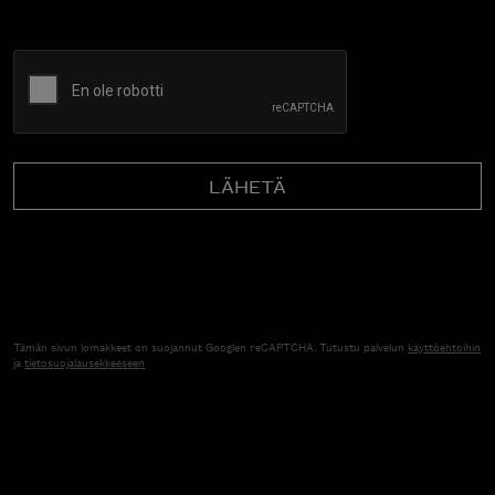
CAPTCHA
Tämän sivun lomakkeet on suojannut Googlen reCAPTCHA. Tutustu palvelun
käyttöehtoihin
ja
tietosuojalausekkeeseen