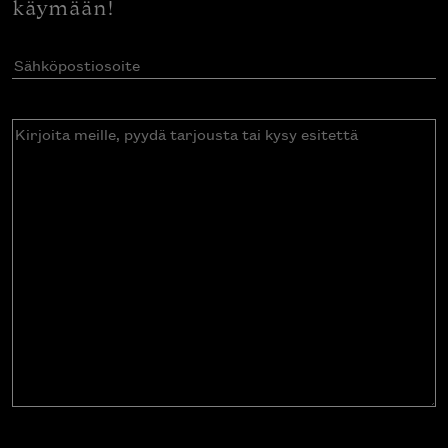
käymään!
Sähköpostiosoite
(Pakollinen)
Kirjoita
meille,
pyydä
tarjousta
tai
kysy
esitettä