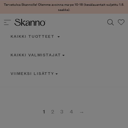
Tervetuloa Skannolle! Olemme avoinna ma-pe 10-18 (kesälauantait suljettu 1.8.
saakka).
KAIKKI TUOTTEET
Haku
KAIKKI VALMISTAJAT
Type 2 or more characters for results.
VIIMEKSI LISÄTTY
1
2
3
4
→