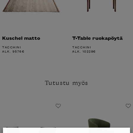
Kuschel matto
T-Table ruokapöytä
TACCHINI
TACCHINI
ALK.
9576
€
ALK.
10228
€
Tutustu myös