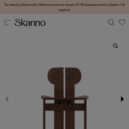
Tervetuloa Skannolle! Olemme avoinna ma-pe 10-18 (kesälauantait suljettu 1.8.
saakka).
TUOLIT
/
RUOKATUOLIT
/ AFRICA RUOKATUOLI
Haku
Type 2 or more characters for results.