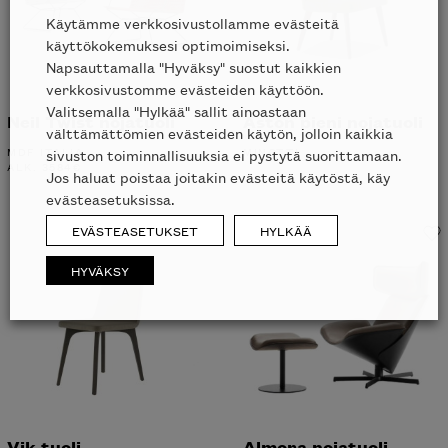
Käytämme verkkosivustollamme evästeitä
käyttökokemuksesi optimoimiseksi.
Napsauttamalla "Hyväksy" suostut kaikkien
verkkosivustomme evästeiden käyttöön.
Valitsemalla "Hylkää" sallit ainoastaan
Neil Twist nojatuoli
Aston pieni nojatuoli
välttämättömien evästeiden käytön, jolloin kaikkia
MDF ITALIA
MINOTTI
sivuston toiminnallisuuksia ei pystytä suorittamaan.
ALK.
3584
€
Jos haluat poistaa joitakin evästeitä käytöstä, käy
evästeasetuksissa.
EVÄSTEASETUKSET
HYLKÄÄ
HYVÄKSY
Vik tuoli
Almora nojatuoli