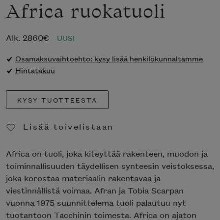
Africa ruokatuoli
Alk.
2860
€
UUSI
Osamaksuvaihtoehto: kysy lisää henkilökunnaltamme
Hintatakuu
KYSY TUOTTEESTA
Lisää toivelistaan
Poista toivelistasta
Africa on tuoli, joka kiteyttää rakenteen, muodon ja
toiminnallisuuden täydellisen synteesin veistoksessa,
joka korostaa materiaalin rakentavaa ja
viestinnällistä voimaa. Afran ja Tobia Scarpan
vuonna 1975 suunnittelema tuoli palautuu nyt
tuotantoon Tacchinin toimesta. Africa on ajaton