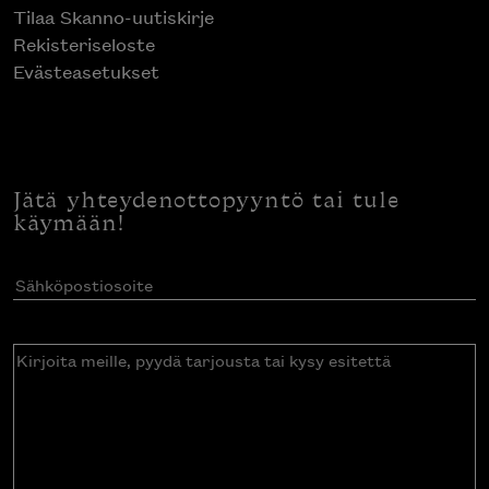
Tilaa Skanno-uutiskirje
Rekisteriseloste
Evästeasetukset
Jätä yhteydenottopyyntö tai tule
käymään!
Sähköpostiosoite
(Pakollinen)
Kirjoita
meille,
pyydä
tarjousta
tai
kysy