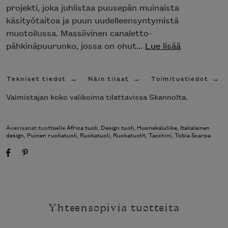
projekti, joka juhlistaa puusepän muinaista
käsityötaitoa ja puun uudelleensyntymistä
muotoilussa. Massiivinen canaletto-
pähkinäpuurunko, jossa on ohut...
Lue lisää
Tekniset tiedot
Näin tilaat
Toimitustiedot
Valmistajan koko valikoima tilattavissa Skannolta.
Avainsanat tuotteelle
Africa tuoli
,
Design tuoli
,
Huonekaluliike
,
Italialainen
design
,
Puinen ruokatuoli
,
Ruokatuoli
,
Ruokatuolit
,
Tacchini
,
Tobia Scarpa
Yhteensopivia tuotteita