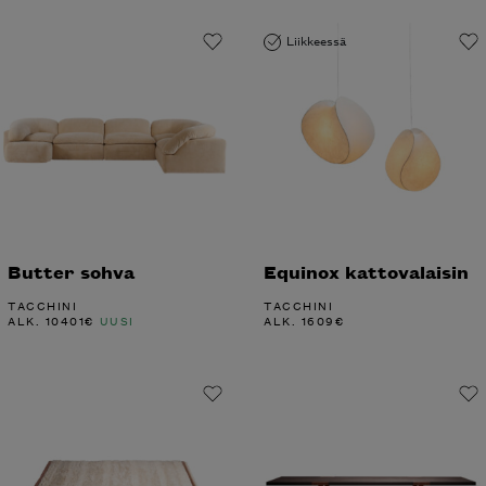
Liikkeessä
Butter sohva
Equinox kattovalaisin
TACCHINI
TACCHINI
ALK.
10401
€
UUSI
ALK.
1609
€