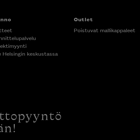
anno
Outlet
tteet
Poistuvat mallikappaleet
nittelupalvelu
ektimyynti
e Helsingin keskustassa
ottopyyntö
än!