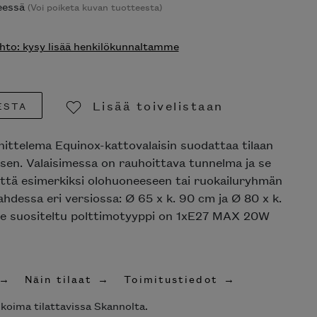
keessä
(Voi poiketa kuvan tuotteesta)
to: kysy lisää henkilökunnaltamme
Lisää toivelistaan
ESTA
Poista toivelistasta
ittelema Equinox-kattovalaisin suodattaa tilaan
sen. Valaisimessa on rauhoittava tunnelma ja se
että esimerkiksi olohuoneeseen tai ruokailuryhmän
kahdessa eri versiossa: Ø 65 x k. 90 cm ja Ø 80 x k.
lle suositeltu polttimotyyppi on 1xE27 MAX 20W
Näin tilaat
Toimitustiedot
ikoima tilattavissa Skannolta.