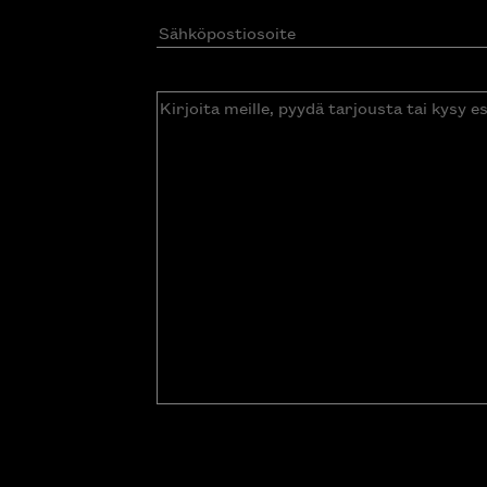
Sähköpostiosoite
(Pakollinen)
Kirjoita
meille,
pyydä
tarjousta
tai
kysy
esitettä