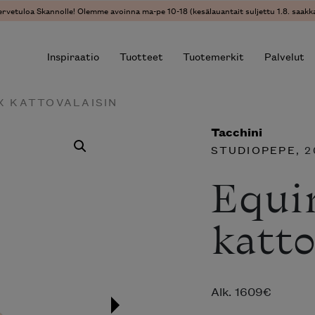
ervetuloa Skannolle! Olemme avoinna ma-pe 10-18 (kesälauantait suljettu 1.8. saakka
Inspiraatio
Tuotteet
Tuotemerkit
Palvelut
X KATTOVALAISIN
Tacchini
r results.
STUDIOPEPE
, 
Equi
katto
Alk.
1609
€