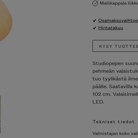
Mallikappale liik
Osamaksuvaihtoeh
Hintatakuu
KYSY TUOTTE
Studiopepen suunn
pehmeän valaistuk
tuo tyylikästä ilm
päälle. Saatavilla 
102 cm. Valaisime
LED.
Tekniset tiedot
Valmistajan koko val