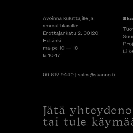
Avoinna kuluttajille ja
Sk
ammattilaisille:
Tuo
Erottajankatu 2, 00120
Suun
Helsinki
Proj
ma-pe 10 — 18
Liik
la 10-17
09 612 9440
|
sales@skanno.fi
Jätä yhteyden
tai tule käymä