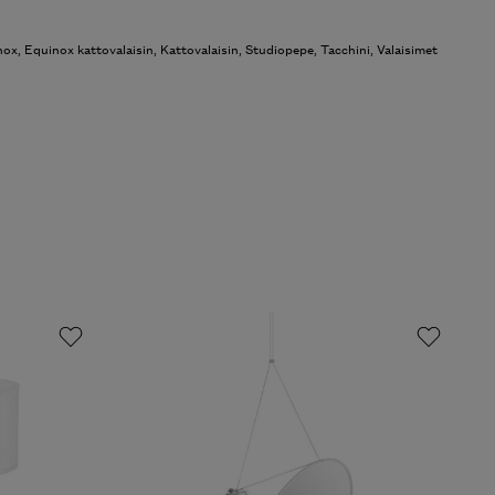
nox
,
Equinox kattovalaisin
,
Kattovalaisin
,
Studiopepe
,
Tacchini
,
Valaisimet