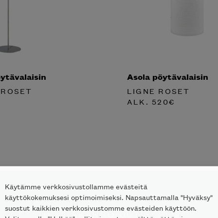
ytävalaisin
Asola pöytävalaisin
 ROSET
LIGNE ROSET
ALK.
520
€
Käytämme verkkosivustollamme evästeitä
käyttökokemuksesi optimoimiseksi. Napsauttamalla "Hyväksy"
suostut kaikkien verkkosivustomme evästeiden käyttöön.
TILAA SKANNO-UUTISKIRJE
Valitsemalla "Hylkää" sallit ainoastaan välttämättömien