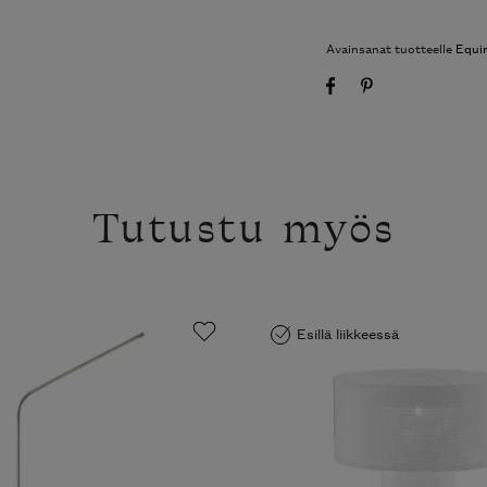
Avainsanat tuotteelle
Equi
Tutustu myös
Esillä liikkeessä