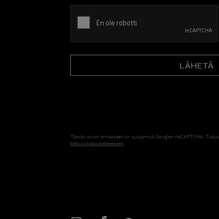
CAPTCHA
Tämän sivun lomakkeet on suojannut Googlen reCAPTCHA. Tutus
tietosuojalausekkeeseen