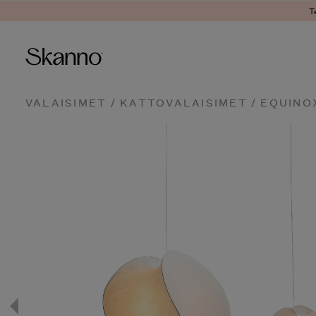
T
Haku
VALAISIMET
/
KATTOVALAISIMET
/ EQUINO
Type 2 or more characters fo