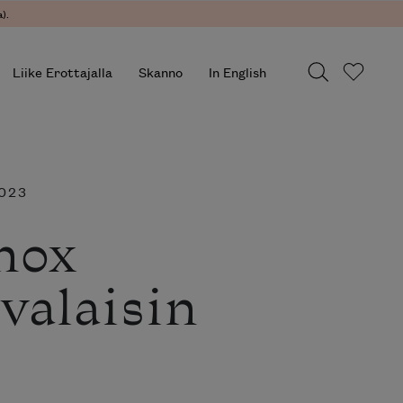
).
Liike Erottajalla
Skanno
In English
2023
nox
valaisin