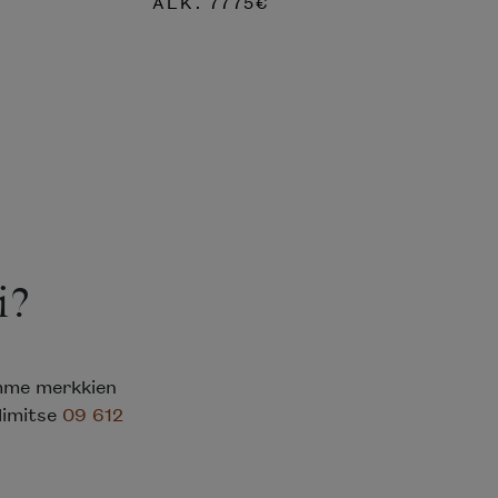
ALK.
7775
€
i?
emme merkkien
elimitse
09 612