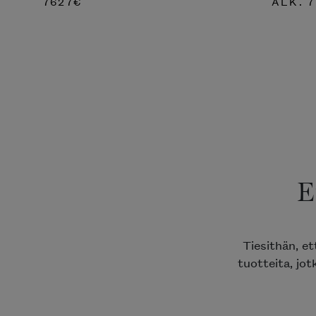
7627
€
ALK.
7
E
Tiesithän, e
tuotteita, jot