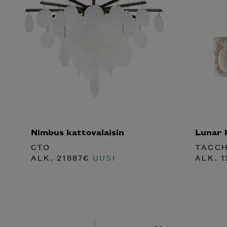
Nimbus kattovalaisin
Lunar 
CTO
TACCH
ALK.
21887
€
UUSI
ALK.
1