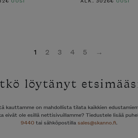
12
€
UUSI
ALK.
3026
€
UUSI
1
2
3
4
5
→
tkö löytänyt etsimääs
ttä kauttamme on mahdollista tilata kaikkien edustami
ka eivät ole esillä nettisivuillamme? Tiedustele lisää puh
9440
tai sähköpostilla
sales@skanno.fi
.