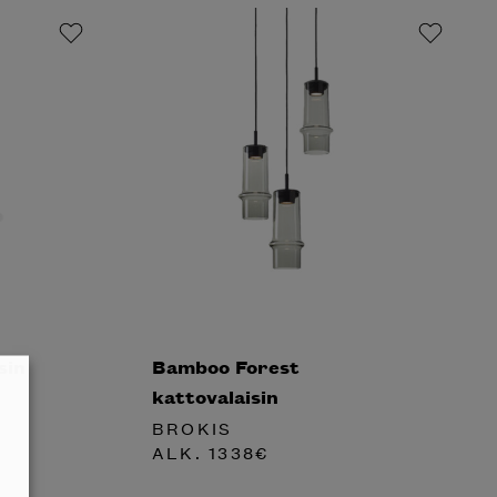
sin
Bamboo Forest
kattovalaisin
BROKIS
ALK.
1338
€