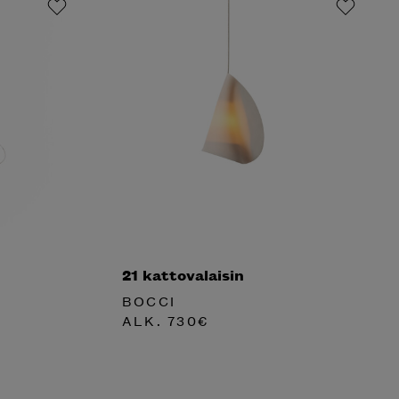
21 kattovalaisin
BOCCI
ALK.
730
€