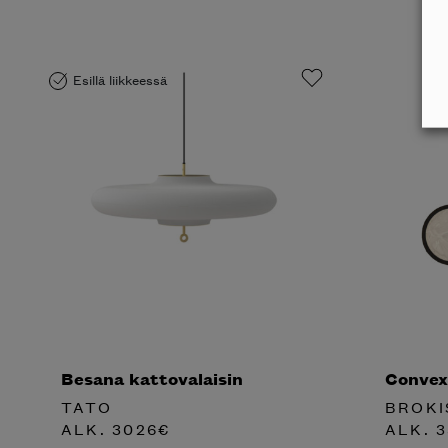
Esillä liikkeessä
Besana kattovalaisin
Convex 
TATO
BROKI
ALK.
3026
€
ALK.
3