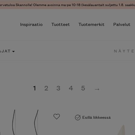
ervetuloa Skannolle! Olemme avoinna ma-pe 10-18 (kesälauantait suljettu 1.8. saakka
Inspiraatio
Tuotteet
Tuotemerkit
Palvelut
AJAT
NÄYTE
r results.
1
2
3
4
5
→
Esillä liikkeessä