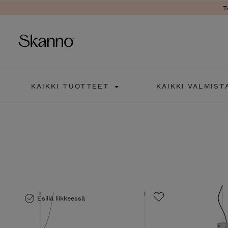
T
Haku
KAIKKI TUOTTEET
KAIKKI VALMIST
Type 2 or more characters fo
Esillä liikkeessä