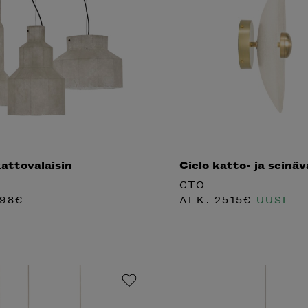
attovalaisin
Cielo katto- ja seinäv
CTO
98
€
ALK.
2515
€
UUSI