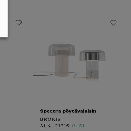
Spectra pöytävalaisin
BROKIS
ALK.
2171
€
UUSI