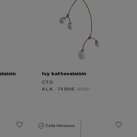
alaisin
Ivy kattovalaisin
CTO
ALK.
7480
€
UUSI
Esillä liikkeessä