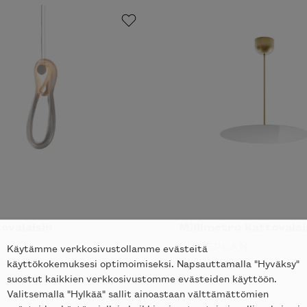
ovalaisin
Millimetro kattovalai
LUCEPLAN
Käytämme verkkosivustollamme evästeitä
548
€
ALK.
1022
€
käyttökokemuksesi optimoimiseksi. Napsauttamalla "Hyväksy"
suostut kaikkien verkkosivustomme evästeiden käyttöön.
Valitsemalla "Hylkää" sallit ainoastaan välttämättömien