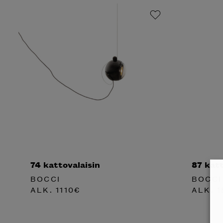
74 kattovalaisin
87 katt
BOCCI
BOCCI
ALK.
1110
€
ALK.
1