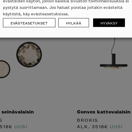
evästeiden käytön, jolloin kaikkia sivuston toiminnallisuuksia ei
pystytä suorittamaan. Jos haluat poistaa joitakin evästeitä
käytöstä, käy evästeasetuksissa.
EVÄSTEASETUKSET
HYLKÄÄ
HYVÄKSY
seinävalaisin
Convex kattovalaisin
S
BROKIS
518
€
UUSI
ALK.
3518
€
UUSI