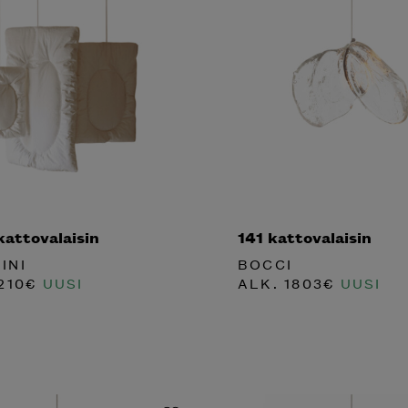
kattovalaisin
141 kattovalaisin
INI
BOCCI
210
€
UUSI
ALK.
1803
€
UUSI