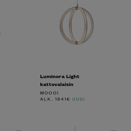
Luminora Light
kattovalaisin
MOOOI
ALK.
1841
€
UUSI