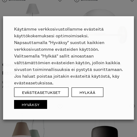
Käytämme verkkosivustollamme evästeitä
käyttökokemuksesi optimoimiseksi.
Napsauttamalla "Hyväksy" suostut kaikkien
verkkosivustomme evästeiden käyttöön.
Valitsemalla "Hylkää" sallit ainoastaan
välttämättömien evästeiden käytön, jolloin kaikkia
Costanza
Alba seinävalaisin
sivuston toiminnallisuuksia ei pystytä suorittamaan.
lattiavalaisin
OLUCE
Jos haluat poistaa joitakin evästeitä käytöstä, käy
ALK.
748
€
LUCEPLAN
evästeasetuksissa.
ALK.
690
€
EVÄSTEASETUKSET
HYLKÄÄ
HYVÄKSY