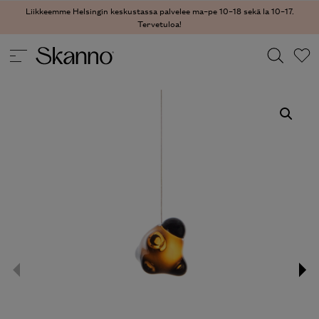
Liikkeemme Helsingin keskustassa palvelee ma–pe 10–18 sekä la 10–17.
Tervetuloa!
VALAISIMET
/
KATTOVALAISIMET
/ 57 KATTOVALAISIN
Haku
Type 2 or more characters for results.