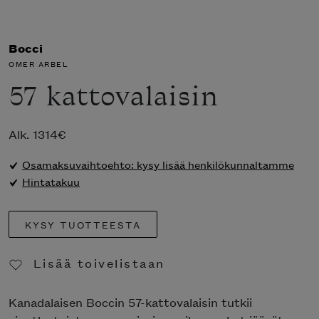
Bocci
OMER ARBEL
57 kattovalaisin
Alk.
1314
€
Osamaksuvaihtoehto: kysy lisää henkilökunnaltamme
Hintatakuu
KYSY TUOTTEESTA
Lisää toivelistaan
Poista toivelistasta
Kanadalaisen Boccin 57-kattovalaisin tutkii