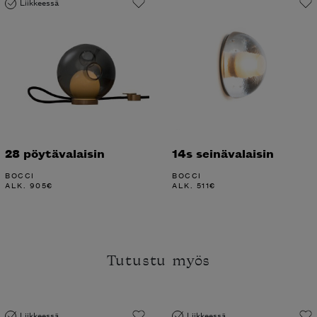
Liikkeessä
28 pöytävalaisin
14s seinävalaisin
BOCCI
BOCCI
ALK.
905
€
ALK.
511
€
Tutustu myös
Liikkeessä
Liikkeessä