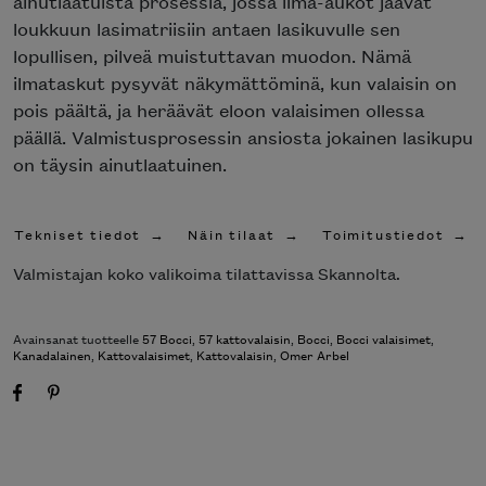
ainutlaatuista prosessia, jossa ilma-aukot jäävät
loukkuun lasimatriisiin antaen lasikuvulle sen
lopullisen, pilveä muistuttavan muodon. Nämä
ilmataskut pysyvät näkymättöminä, kun valaisin on
pois päältä, ja heräävät eloon valaisimen ollessa
päällä. Valmistusprosessin ansiosta jokainen lasikupu
on täysin ainutlaatuinen.
Tekniset tiedot
Näin tilaat
Toimitustiedot
Valmistajan koko valikoima tilattavissa Skannolta.
Avainsanat tuotteelle
57 Bocci
,
57 kattovalaisin
,
Bocci
,
Bocci valaisimet
,
Kanadalainen
,
Kattovalaisimet
,
Kattovalaisin
,
Omer Arbel