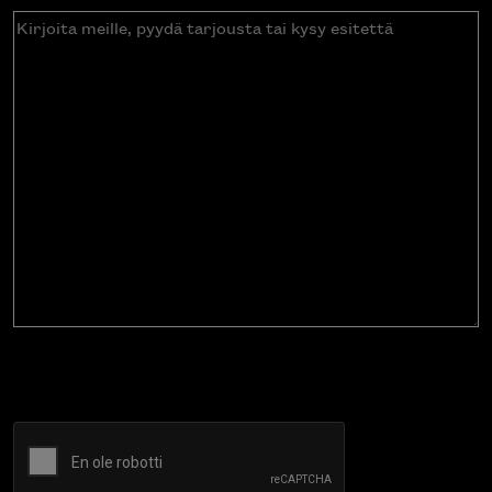
Kirjoita
meille,
pyydä
tarjousta
tai
kysy
esitettä
CAPTCHA