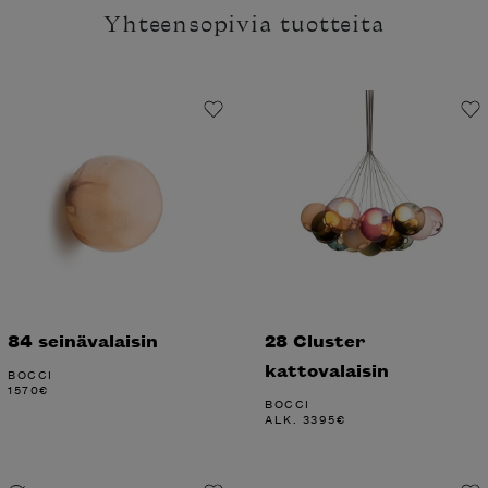
Yhteensopivia tuotteita
84 seinävalaisin
28 Cluster
kattovalaisin
BOCCI
1570
€
BOCCI
ALK.
3395
€