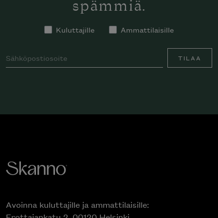
spämmiä.
Kuluttajille
Ammattilaisille
TILAA
Avoinna kuluttajille ja ammattilaisille:
Erottajankatu 2, 00120 Helsinki