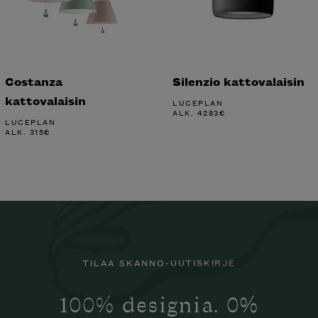
Costanza
Silenzio kattovalaisin
kattovalaisin
LUCEPLAN
ALK.
4283
€
LUCEPLAN
ALK.
315
€
TILAA SKANNO-UUTISKIRJE
100% designia. 0%