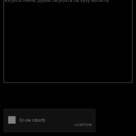
meille,
pyydä
tarjousta
tai
kysy
esitettä
CAPTCHA