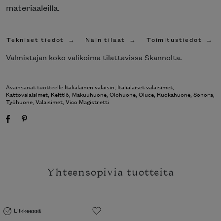
materiaaleilla.
Tekniset tiedot
Näin tilaat
Toimitustiedot
Valmistajan koko valikoima tilattavissa Skannolta.
Avainsanat tuotteelle
Italialainen valaisin
,
Italialaiset valaisimet
,
Kattovalaisimet
,
Keittiö
,
Makuuhuone
,
Olohuone
,
Oluce
,
Ruokahuone
,
Sonora
,
Työhuone
,
Valaisimet
,
Vico Magistretti
Yhteensopivia tuotteita
Liikkeessä