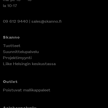
la 10-17
09 612 9440
|
sales@skanno.fi
Skanno
Tuotteet
Suunnittelupalvelu
Projektimyynti
Liike Helsingin keskustassa
Outlet
Poistuvat mallikappaleet
Asiakaspalvelu