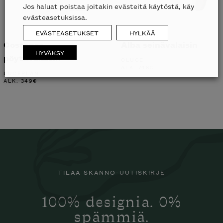
Jos haluat poistaa joitakin evästeitä käytöstä, käy
evästeasetuksissa.
EVÄSTEASETUKSET
HYLKÄÄ
Costanza
Alba seinävalaisin
HYVÄKSY
pöytävalaisin
OLUCE
ALK.
748
€
LUCEPLAN
ALK.
349
€
TILAA SKANNO-UUTISKIRJE
100% designia. 0%
spämmiä.