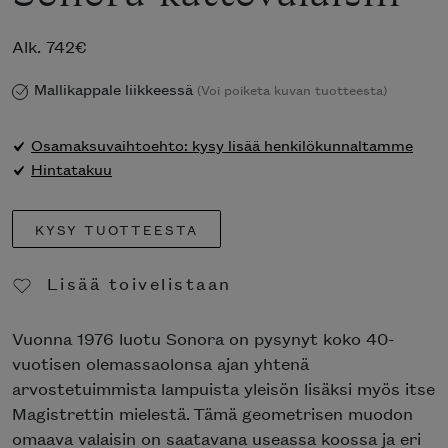
Alk.
742
€
Mallikappale liikkeessä
(Voi poiketa kuvan tuotteesta)
Osamaksuvaihtoehto: kysy lisää henkilökunnaltamme
Hintatakuu
KYSY TUOTTEESTA
Lisää toivelistaan
Poista toivelistasta
Vuonna 1976 luotu Sonora on pysynyt koko 40-
vuotisen olemassaolonsa ajan yhtenä
arvostetuimmista lampuista yleisön lisäksi myös itse
Magistrettin mielestä. Tämä geometrisen muodon
omaava valaisin on saatavana useassa koossa ja eri