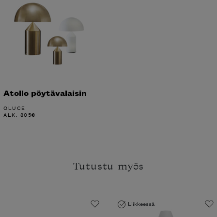
Atollo pöytävalaisin
OLUCE
ALK.
805
€
Tutustu myös
Liikkeessä