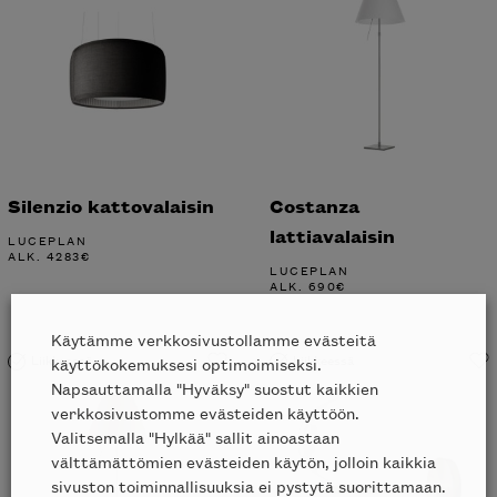
Silenzio kattovalaisin
Costanza
lattiavalaisin
LUCEPLAN
ALK.
4283
€
LUCEPLAN
ALK.
690
€
Käytämme verkkosivustollamme evästeitä
Liikkeessä
Liikkeessä
käyttökokemuksesi optimoimiseksi.
Napsauttamalla "Hyväksy" suostut kaikkien
verkkosivustomme evästeiden käyttöön.
Valitsemalla "Hylkää" sallit ainoastaan
välttämättömien evästeiden käytön, jolloin kaikkia
sivuston toiminnallisuuksia ei pystytä suorittamaan.