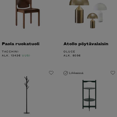
Paola ruokatuoli
Atollo pöytävalaisin
TACCHINI
OLUCE
ALK.
1343
€
UUSI
ALK.
805
€
Liikkeessä