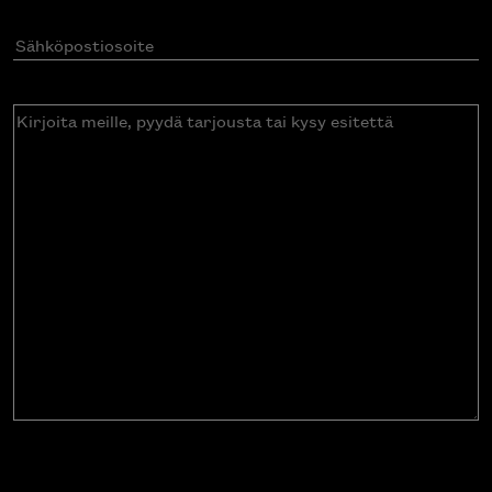
Sähköpostiosoite
(Pakollinen)
Kirjoita
meille,
pyydä
tarjousta
tai
kysy
esitettä