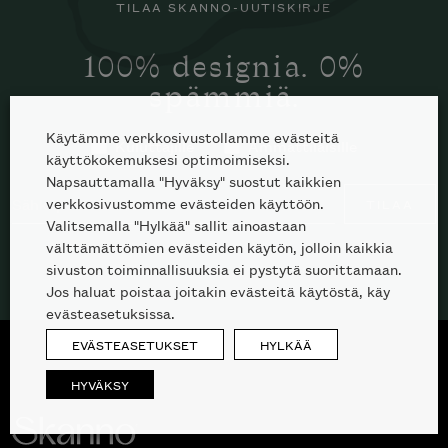
TILAA SKANNO-UUTISKIRJE
100% designia. 0%
spämmiä.
Käytämme verkkosivustollamme evästeitä
Kuluttajille
Ammattilaisille
käyttökokemuksesi optimoimiseksi.
Napsauttamalla "Hyväksy" suostut kaikkien
verkkosivustomme evästeiden käyttöön.
TILAA
Valitsemalla "Hylkää" sallit ainoastaan
välttämättömien evästeiden käytön, jolloin kaikkia
sivuston toiminnallisuuksia ei pystytä suorittamaan.
Jos haluat poistaa joitakin evästeitä käytöstä, käy
evästeasetuksissa.
EVÄSTEASETUKSET
HYLKÄÄ
HYVÄKSY