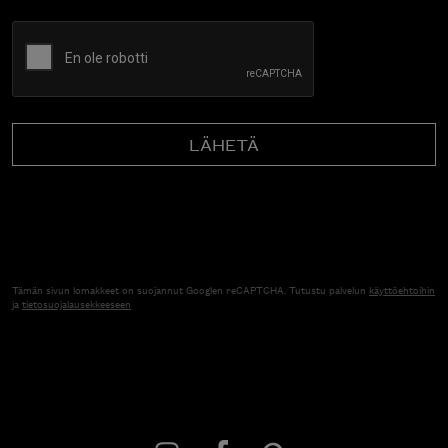
CAPTCHA
Tämän sivun lomakkeet on suojannut Googlen reCAPTCHA. Tutustu palvelun
käyttöehtoihin
ja
tietosuojalausekkeeseen