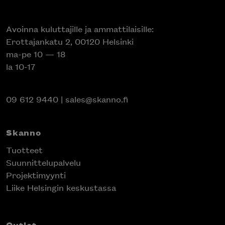
Avoinna kuluttajille ja ammattilaisille:
Erottajankatu 2, 00120 Helsinki
ma-pe 10 — 18
la 10-17
09 612 9440
|
sales@skanno.fi
Skanno
Tuotteet
Suunnittelupalvelu
Projektimyynti
Liike Helsingin keskustassa
Outlet