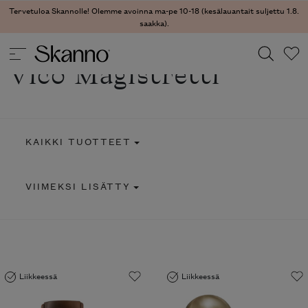
Tervetuloa Skannolle! Olemme avoinna ma-pe 10-18 (kesälauantait suljettu 1.8.
saakka).
Vico Magistretti
Haku
Type 2 or more characters for results.
KAIKKI TUOTTEET
VIIMEKSI LISÄTTY
Liikkeessä
Liikkeessä