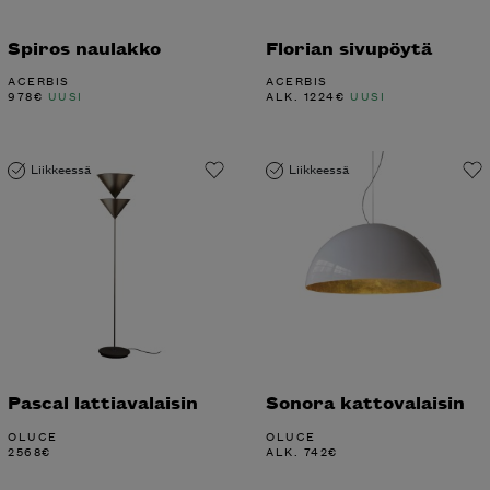
Spiros naulakko
Florian sivupöytä
ACERBIS
ACERBIS
978
€
UUSI
ALK.
1224
€
UUSI
Liikkeessä
Liikkeessä
Pascal lattiavalaisin
Sonora kattovalaisin
OLUCE
OLUCE
2568
€
ALK.
742
€