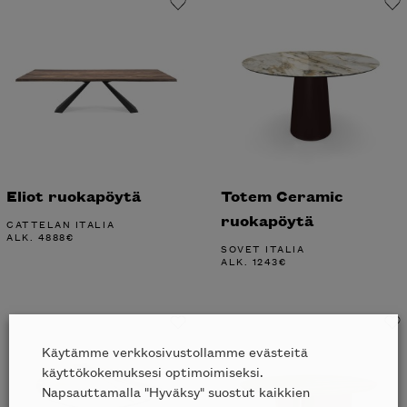
Eliot ruokapöytä
Totem Ceramic
ruokapöytä
CATTELAN ITALIA
ALK.
4888
€
SOVET ITALIA
ALK.
1243
€
Käytämme verkkosivustollamme evästeitä
käyttökokemuksesi optimoimiseksi.
Napsauttamalla "Hyväksy" suostut kaikkien