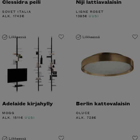
Clessidra peili
Niji lattiavalaisin
SOVET ITALIA
LIGNE ROSET
ALK.
1743
€
1385
€
UUSI
Liikkeessä
Liikkeessä
Adelaide kirjahylly
Berlin kattovalaisin
MOGG
OLUCE
ALK.
1511
€
UUSI
ALK.
728
€
Liikkeessä