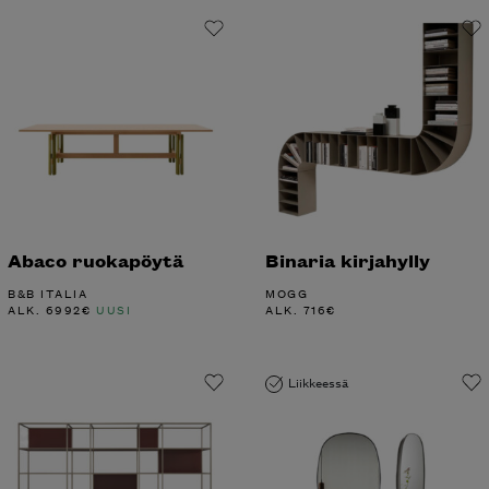
Abaco ruokapöytä
Binaria kirjahylly
B&B ITALIA
MOGG
ALK.
6992
€
UUSI
ALK.
716
€
Liikkeessä