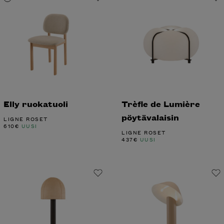
Elly ruokatuoli
Trèfle de Lumière
pöytävalaisin
LIGNE ROSET
610
€
UUSI
LIGNE ROSET
437
€
UUSI