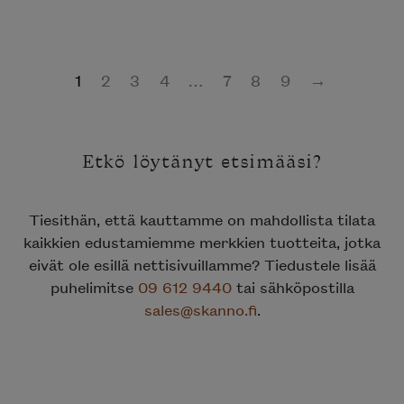
1
2
3
4
…
7
8
9
→
Etkö löytänyt etsimääsi?
Tiesithän, että kauttamme on mahdollista tilata
kaikkien edustamiemme merkkien tuotteita, jotka
eivät ole esillä nettisivuillamme? Tiedustele lisää
puhelimitse
09 612 9440
tai sähköpostilla
sales@skanno.fi
.