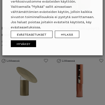
verkkosivustomme evästeiden käyttöön.
Valitsemalla "Hylkää" sallit ainoastaan
välttämättömien evästeiden käytön, jolloin kaikkia
sivuston toiminnallisuuksia ei pystytä suorittamaan.
Jos haluat poistaa joitakin evästeitä käytöstä, käy
evästeasetuksissa.
Flute round
Tobi-Ishi ruokapöytä
ruokapöytä
EVÄSTEASETUKSET
HYLKÄÄ
B&B ITALIA
ALK.
6359
€
SOVET ITALIA
HYVÄKSY
ALK.
1753
€
Liikkeessä
Liikkeessä