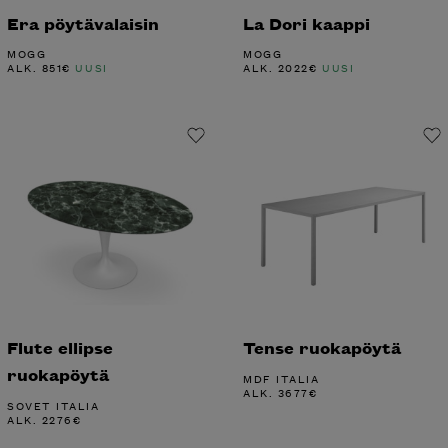
Era pöytävalaisin
La Dori kaappi
MOGG
MOGG
ALK.
851
€
UUSI
ALK.
2022
€
UUSI
Flute ellipse
Tense ruokapöytä
ruokapöytä
MDF ITALIA
ALK.
3677
€
SOVET ITALIA
ALK.
2276
€