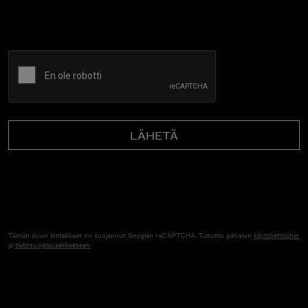
CAPTCHA
Tämän sivun lomakkeet on suojannut Googlen reCAPTCHA. Tutustu palvelun
käyttöehtoihin
ja
tietosuojalausekkeeseen