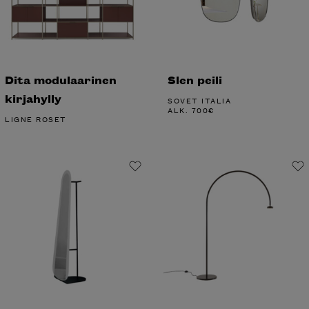
Dita modulaarinen
Slen peili
kirjahylly
SOVET ITALIA
ALK.
700
€
LIGNE ROSET