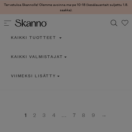
Tervetuloa Skannolle! Olemme avoinna ma-pe 10-18 (kesälauantait suljettu 1.8.
saakka).
KAIKKI TUOTTEET
Haku
KAIKKI VALMISTAJAT
Type 2 or more characters for results.
VIIMEKSI LISÄTTY
1
2
3
4
…
7
8
9
→