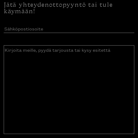
Jätä yhteydenottopyyntö tai tule
käymään!
Sähköpostiosoite
(Pakollinen)
Kirjoita
meille,
pyydä
tarjousta
tai
kysy
esitettä