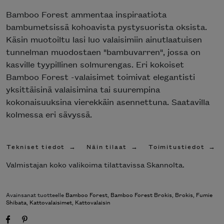
Poista toivelistasta
Bamboo Forest ammentaa inspiraatiota
bambumetsissä kohoavista pystysuorista oksista.
Käsin muotoiltu lasi luo valaisimiin ainutlaatuisen
tunnelman muodostaen "bambuvarren", jossa on
kasville tyypillinen solmurengas. Eri kokoiset
Bamboo Forest -valaisimet toimivat elegantisti
yksittäisinä valaisimina tai suurempina
kokonaisuuksina vierekkäin asennettuna. Saatavilla
kolmessa eri sävyssä.
Tekniset tiedot
Näin tilaat
Toimitustiedot
Valmistajan koko valikoima tilattavissa Skannolta.
Avainsanat tuotteelle
Bamboo Forest
,
Bamboo Forest Brokis
,
Brokis
,
Fumie
Shibata
,
Kattovalaisimet
,
Kattovalaisin