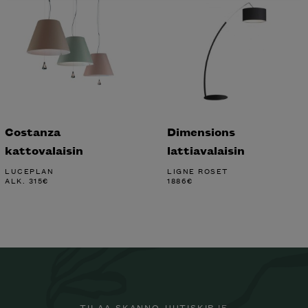
Costanza
Dimensions
kattovalaisin
lattiavalaisin
LUCEPLAN
LIGNE ROSET
ALK.
315
€
1886
€
TILAA SKANNO-UUTISKIRJE