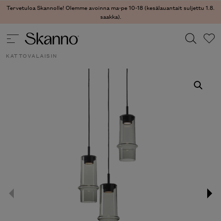
Tervetuloa Skannolle! Olemme avoinna ma-pe 10-18 (kesälauantait suljettu 1.8.
saakka).
VALAISIMET
/
KATTOVALAISIMET
/ BAMBOO FOREST
KATTOVALAISIN
Haku
Type 2 or more characters for results.