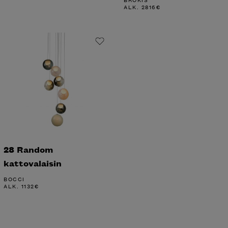
ALK.
2816
€
28 Random
kattovalaisin
BOCCI
ALK.
1132
€