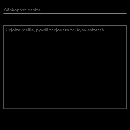
Sähköpostiosoite
(Pakollinen)
Kirjoita
meille,
pyydä
tarjousta
tai
kysy
esitettä