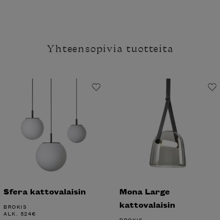
Yhteensopivia tuotteita
Sfera kattovalaisin
Mona Large
kattovalaisin
BROKIS
ALK.
524
€
BROKIS