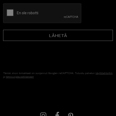
CAPTCHA
Tämän sivun lomakkeet on suojannut Googlen reCAPTCHA. Tutustu palvelun
käyttöehtoihin
ja
tietosuojalausekkeeseen