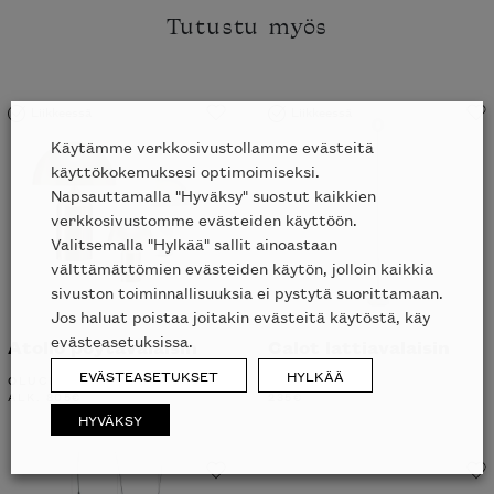
Tutustu myös
Liikkeessä
Liikkeessä
Käytämme verkkosivustollamme evästeitä
käyttökokemuksesi optimoimiseksi.
Napsauttamalla "Hyväksy" suostut kaikkien
verkkosivustomme evästeiden käyttöön.
Valitsemalla "Hylkää" sallit ainoastaan
välttämättömien evästeiden käytön, jolloin kaikkia
sivuston toiminnallisuuksia ei pystytä suorittamaan.
Jos haluat poistaa joitakin evästeitä käytöstä, käy
evästeasetuksissa.
Atollo pöytävalaisin
Calot lattiavalaisin
EVÄSTEASETUKSET
HYLKÄÄ
OLUCE
LIGNE ROSET
ALK.
805
€
235
€
HYVÄKSY