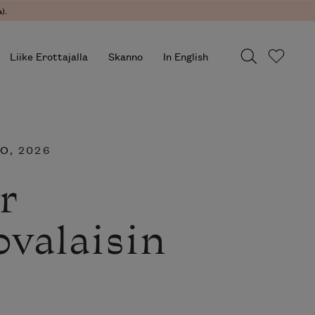
).
Liike Erottajalla
Skanno
In English
EO
, 2026
r
ovalaisin