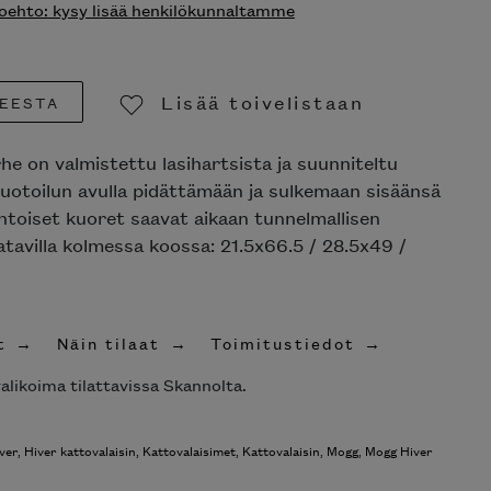
ehto: kysy lisää henkilökunnaltamme
Lisää toivelistaan
EESTA
Poista toivelistasta
rhe on valmistettu lasihartsista ja suunniteltu
uotoilun avulla pidättämään ja sulkemaan sisäänsä
htoiset kuoret saavat aikaan tunnelmallisen
atavilla kolmessa koossa: 21.5x66.5 / 28.5x49 /
t
Näin tilaat
Toimitustiedot
alikoima tilattavissa Skannolta.
ver
,
Hiver kattovalaisin
,
Kattovalaisimet
,
Kattovalaisin
,
Mogg
,
Mogg Hiver