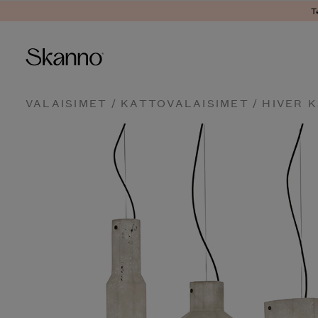
T
Haku
VALAISIMET
/
KATTOVALAISIMET
/ HIVER 
Type 2 or more characters fo