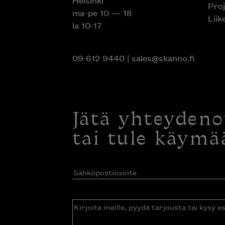
Helsinki
Proj
ma-pe 10 — 18
Liik
la 10-17
09 612 9440
|
sales@skanno.fi
Jätä yhteyden
tai tule käymä
Sähköpostiosoite
(Pakollinen)
Kirjoita
meille,