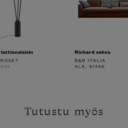
attiavalaisin
Richard sohva
 ROSET
B&B ITALIA
UUSI
ALK.
9134
€
Tutustu myös