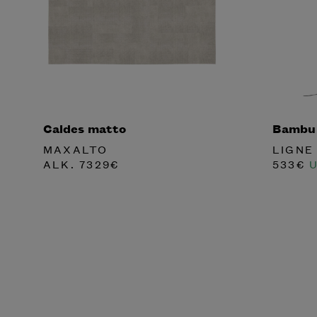
Caldes matto
Bambu l
MAXALTO
LIGNE
ALK.
7329
€
533
€