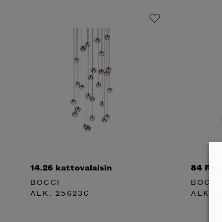
14.26 kattovalaisin
84 Ran
BOCCI
BOCCI
ALK.
25623
€
ALK.
1