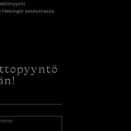
ektimyynti
e Helsingin keskustassa
ottopyyntö
än!