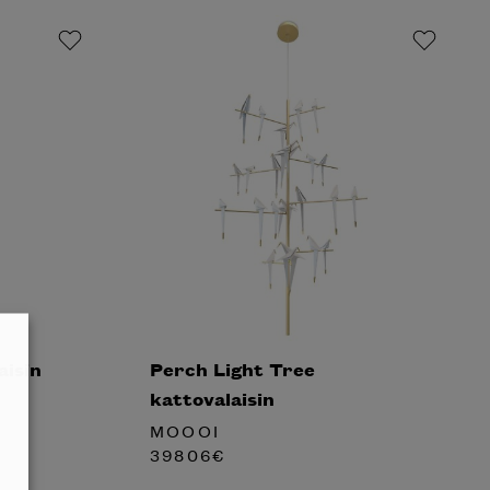
aisin
Perch Light Tree
kattovalaisin
MOOOI
39806
€