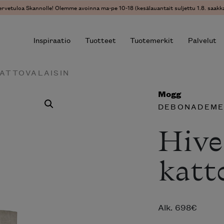
ervetuloa Skannolle! Olemme avoinna ma-pe 10-18 (kesälauantait suljettu 1.8. saakka
Inspiraatio
Tuotteet
Tuotemerkit
Palvelut
KATTOVALAISIN
Mogg
r results.
DEBONADEM
Hive
katt
Alk.
698
€