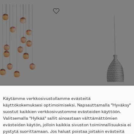
Käytämme verkkosivustollamme evästeitä
dom kattovalaisin
Paper Lamp kattoval
käyttökokemuksesi optimoimiseksi. Napsauttamalla "Hyväksy"
LIGNE ROSET
suostut kaikkien verkkosivustomme evästeiden käyttöön.
570
€
59
€
Valitsemalla "Hylkää" sallit ainoastaan välttämättömien
evästeiden käytön, jolloin kaikkia sivuston toiminnallisuuksia ei
pystytä suorittamaan. Jos haluat poistaa joitakin evästeitä