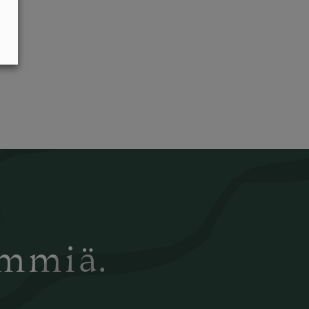
ämmiä.