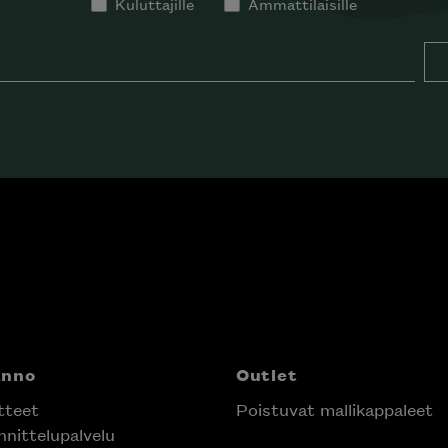
Kuluttajille
Ammattilaisille
anno
Outlet
tteet
Poistuvat mallikappaleet
nittelupalvelu