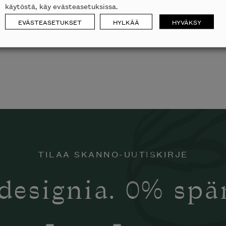
käytöstä, käy evästeasetuksissa.
EVÄSTEASETUKSET
HYLKÄÄ
HYVÄKSY
TILAA SKANNO-UUTISKIRJE
designia. 0% sp