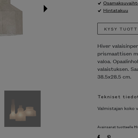
Osamaksuvaihto
Hintatakuu
KYSY TUOTT
Hiver valaisinpe
prismaattisen m
valoa. Opaalinho
valaistuksen. Sa
38.5x28.5 cm.
Tekniset tiedo
Valmistajan koko v
Avainsanat tuotteelle
Hi