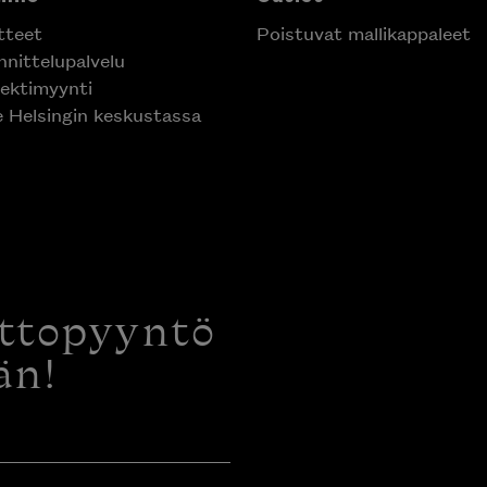
tteet
Poistuvat mallikappaleet
nittelupalvelu
ektimyynti
e Helsingin keskustassa
ottopyyntö
än!