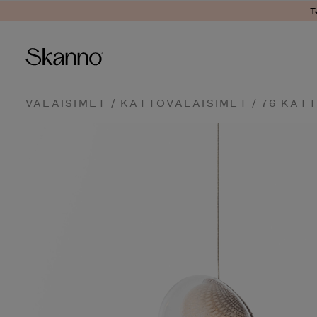
T
Haku
VALAISIMET
/
KATTOVALAISIMET
/ 76 KAT
Type 2 or more characters fo