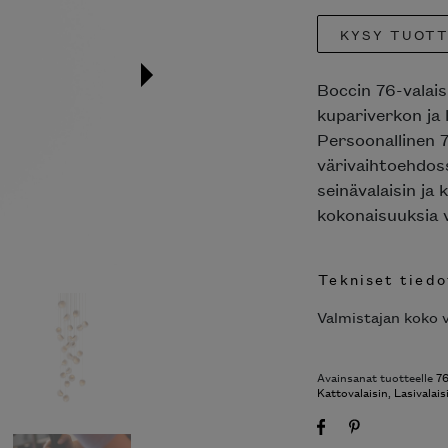
KYSY TUOT
Boccin 76-valais
kupariverkon ja l
Persoonallinen 7
värivaihtoehdoss
seinävalaisin ja 
kokonaisuuksia v
Tekniset tiedo
Valmistajan koko v
Avainsanat tuotteelle
76
Kattovalaisin
,
Lasivalais