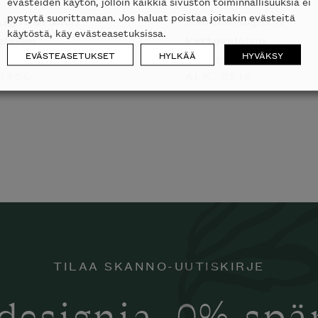
evästeiden käytön, jolloin kaikkia sivuston toiminnallisuuksia ei
pystytä suorittamaan. Jos haluat poistaa joitakin evästeitä
Light Branch
Random Light II
käytöstä, käy evästeasetuksissa.
laisin
kattovalaisin
EVÄSTEASETUKSET
HYLKÄÄ
HYVÄKSY
I
MOOOI
742
€
ALK.
821
€
TILAA SKANNO-UUTISKIRJE