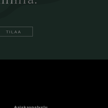
ämmiä.
TILAA
Asiakaspalvelu