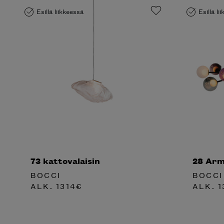
Esillä liikkeessä
Esillä li
73 kattovalaisin
28 Arm
BOCCI
BOCCI
ALK.
1314
€
ALK.
1