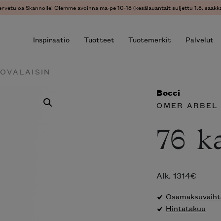
ervetuloa Skannolle! Olemme avoinna ma-pe 10-18 (kesälauantait suljettu 1.8. saakka
Inspiraatio
Tuotteet
Tuotemerkit
Palvelut
TOVALAISIN
Bocci
r results.
OMER ARBEL
76 k
Alk.
1314
€
Osamaksuvaihto
Hintatakuu