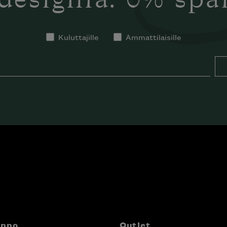
designia. 0% sp
Kuluttajille
Ammattilaisille
anno
Outlet