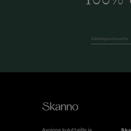
100% 
Avoinna kuluttajille ja
Sk