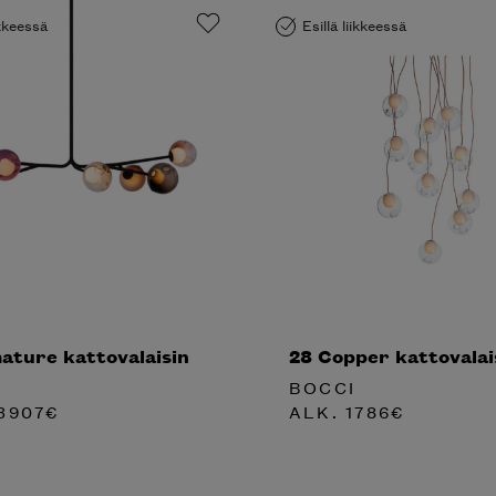
ikkeessä
Esillä liikkeessä
ature kattovalaisin
28 Copper kattovalai
BOCCI
3907
€
ALK.
1786
€