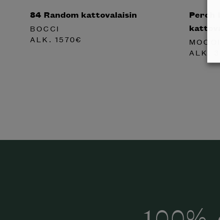
84 Random kattovalaisin
Perch 
kattova
BOCCI
ALK.
1570
€
MOOO
ALK.
3