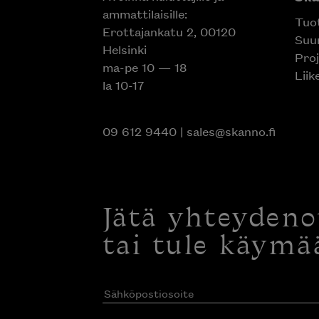
ammattilaisille:
Tuo
Erottajankatu 2, 00120
Suun
Helsinki
Proj
ma-pe 10 — 18
Liik
la 10-17
09 612 9440
|
sales@skanno.fi
Jätä yhteyden
tai tule käymä
Sähköpostiosoite
(Pakollinen)