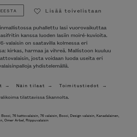
Lisää toivelistaan
TEESTA
Poista toivelistasta
inmallistossa puhallettu lasi vuorovaikuttaa
asifritin kanssa luoden lasiin moiré-kuvioita.
6-valaisin on saatavilla kolmessa eri
a: kirkas, harmaa ja vihreä. Mallistoon kuuluu
kattovalaisin, josta voidaan luoda useita eri
alaisinpalloja yhdistelemällä.
t
Näin tilaat
Toimitustiedot
alikoima tilattavissa Skannolta.
 Bocci
,
76 kattovalaisin
,
76 valaisin
,
Bocci
,
Design valaisin
,
Kanadalainen
,
in
,
Omer Arbel
,
Riippuvalaisin