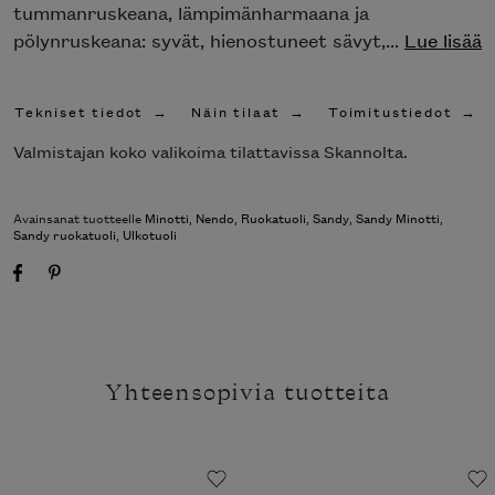
tummanruskeana, lämpimänharmaana ja
pölynruskeana: syvät, hienostuneet sävyt,...
Lue
lisää
Tekniset tiedot
Näin tilaat
Toimitustiedot
Valmistajan koko valikoima tilattavissa Skannolta.
Avainsanat tuotteelle
Minotti
,
Nendo
,
Ruokatuoli
,
Sandy
,
Sandy Minotti
,
Sandy ruokatuoli
,
Ulkotuoli
Yhteensopivia tuotteita