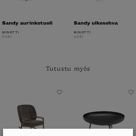
Sandy aurinkotuoli
Sandy ulkosohva
MINOTTI
MINOTTI
UUSI
UUSI
Tutustu myös
Haluatko tilata Minotti’n katalogin
kotiisi?