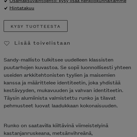
Hintatakuu
KYSY TUOTTEESTA
Lisää toivelistaan
Poista toivelistasta
Sandy-mallisto tulkitsee uudelleen klassisten
puutarhojen kuvastoa. Se sopii luonnollisesti
yhteen useiden arkkitehtonisten tyylien ja
maisemien kanssa ja määrittelee identiteetin, joka
yhdistää kestävyyden, mukavuuden ja vahvan
identiteetin. Täysin alumiinista valmistettu runko
ja tilavat pehmusteet luovat laadukkaan
kokonaisuuden.
Runko on saatavilla kiiltävinä viimeistelyinä
kastanjanruskeana, metsänvihreänä,