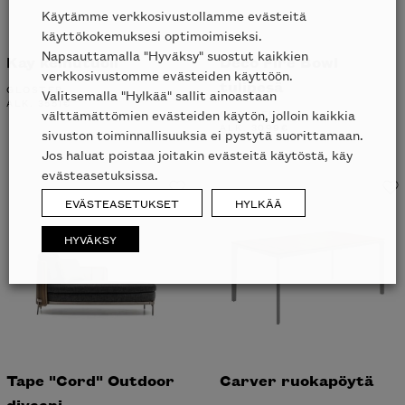
Käytämme verkkosivustollamme evästeitä
käyttökokemuksesi optimoimiseksi.
Napsauttamalla "Hyväksy" suostut kaikkien
verkkosivustomme evästeiden käyttöön.
Valitsemalla "Hylkää" sallit ainoastaan
Kay keinutuoli
Deco Fire Bowl
välttämättömien evästeiden käytön, jolloin kaikkia
tulipesä
GLOSTER
sivuston toiminnallisuuksia ei pystytä suorittamaan.
ALK.
3551
€
Jos haluat poistaa joitakin evästeitä käytöstä, käy
GLOSTER
ALK.
3099
€
evästeasetuksissa.
EVÄSTEASETUKSET
HYLKÄÄ
HYVÄKSY
Inspiroidu italialaisen merkin laadukkaasta
huonekalumallistosta.