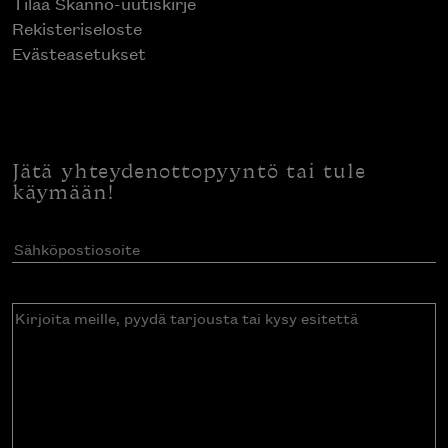
Hintatakuu
Tilaa Skanno-uutiskirje
Rekisteriseloste
Evästeasetukset
Jätä yhteydenottopyyntö tai tule
käymään!
Sähköpostiosoite
(Pakollinen)
Kirjoita
meille,
pyydä
tarjousta
tai