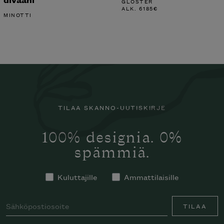
Tape "Cord" Outdoor
Carver ruokapöytä
divaani
GLOSTER
ALK.
6185
€
MINOTTI
TILAA SKANNO-UUTISKIRJE
100% designia. 0%
spämmiä.
Kuluttajille
Ammattilaisille