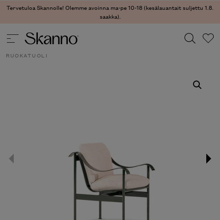
Tervetuloa Skannolle! Olemme avoinna ma-pe 10-18 (kesälauantait suljettu
1.8. saakka).
ULKOKALUSTEET
/
ULKOKALUSTEET - TUOLIT
/ SANDY
RUOKATUOLI
Haku
Type 2 or more characters for results.