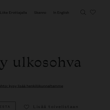
Liike Erottajalla
Skanno
In English
y ulkosohva
to: kysy lisää henkilökunnaltamme
Lisää toivelistaan
ESTA