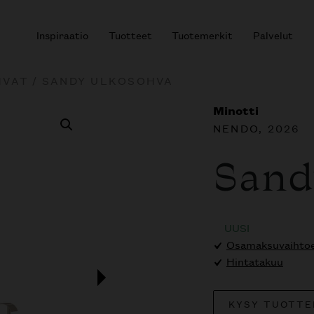
Inspiraatio
Tuotteet
Tuotemerkit
Palvelut
HVAT
/ SANDY ULKOSOHVA
Minotti
NENDO
, 2026
r results.
Sand
UUSI
Osamaksuvaihtoeh
Hintatakuu
KYSY TUOTTE