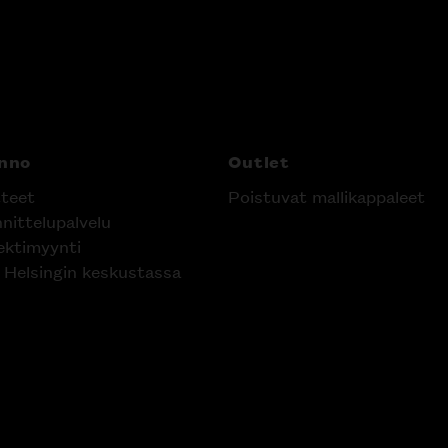
nno
Outlet
teet
Poistuvat mallikappaleet
nittelupalvelu
ektimyynti
e Helsingin keskustassa