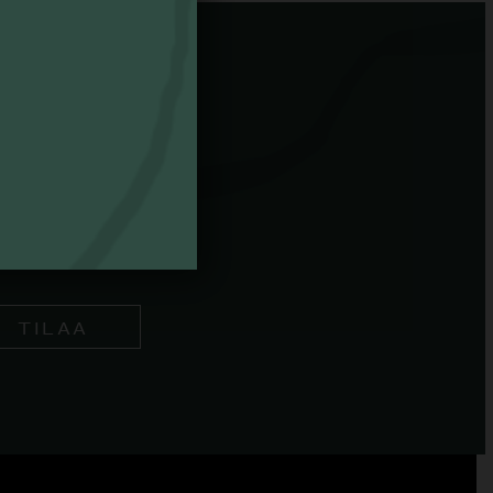
ämmiä.
TILAA