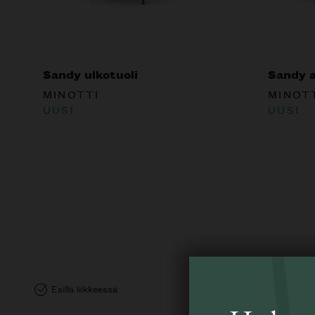
Sandy ulkotuoli
Sandy a
MINOTTI
MINOT
UUSI
UUSI
Esillä liikkeessä