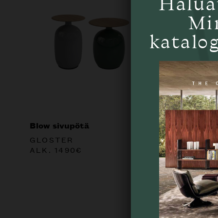
Halua
Mi
katalog
Blow sivupötä
Quadrad
GLOSTER
MINOT
ALK.
1490
€