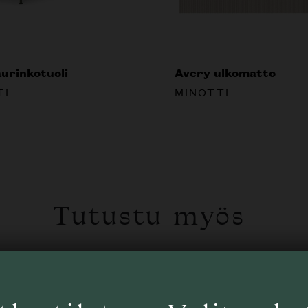
urinkotuoli
Avery ulkomatto
TI
MINOTTI
Tutustu myös