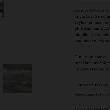
Sandy-mallisto tu
kuvastoa. Se sopii
tyylien ja maisemi
yhdistää kestävyy
alumiinista valmi
laadukkaan kokon
Runko on saatavill
metsänvihreänä, 
pölynruskeana: sy
Tekniset tiedot
Valmistajan koko val
Avainsanat tuotteelle
Mino