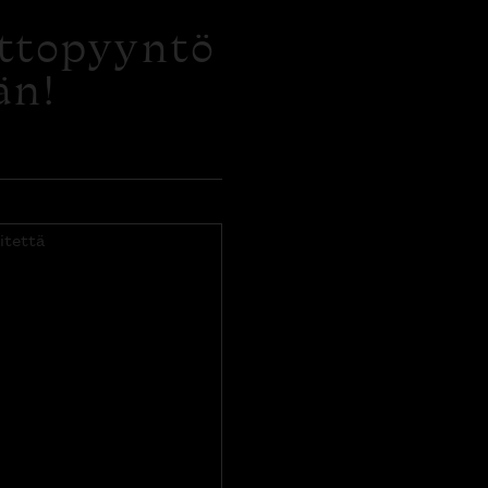
ottopyyntö
än!