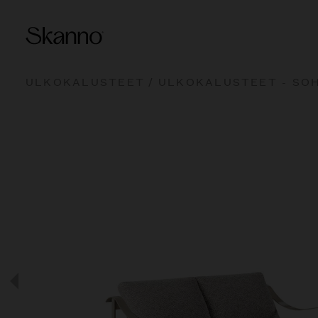
ULKOKALUSTEET
/
ULKOKALUSTEET - SO
Haku
Type 2 or more characters fo