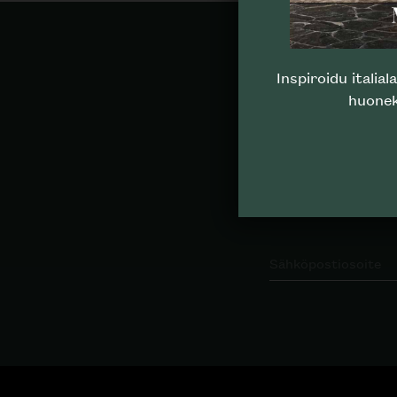
Inspiroidu italia
huonek
100% 