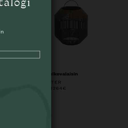
talogi
in
Nest ulkovalaisin
GLOSTER
ALK.
1264
€