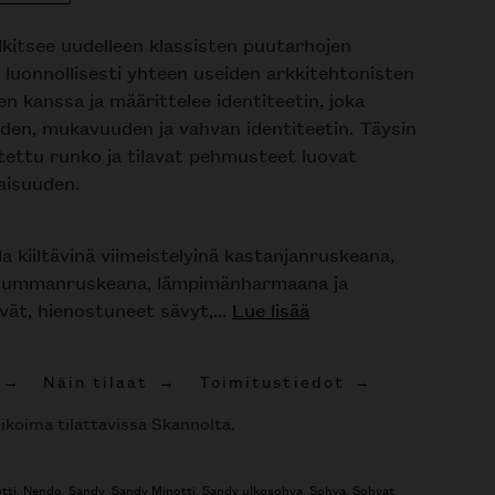
Poista toivelistasta
lkitsee uudelleen klassisten puutarhojen
 luonnollisesti yhteen useiden arkkitehtonisten
en kanssa ja määrittelee identiteetin, joka
den, mukavuuden ja vahvan identiteetin. Täysin
stettu runko ja tilavat pehmusteet luovat
aisuuden.
a kiiltävinä viimeistelyinä kastanjanruskeana,
tummanruskeana, lämpimänharmaana ja
vät, hienostuneet sävyt,...
Lue lisää
Näin tilaat
Toimitustiedot
ikoima tilattavissa Skannolta.
tti
,
Nendo
,
Sandy
,
Sandy Minotti
,
Sandy ulkosohva
,
Sohva
,
Sohvat