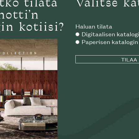
tko tilata
Valitse ka
notti’n
in kotiisi?
Haluan tilata
Digitaalisen katalog
Paperisen katalogin
Käytämme verkkosivustollamme evästeitä
käyttökokemuksesi optimoimiseksi. Napsauttamalla "Hyväksy"
o ulkotuoli
Tape "Cord" ulkotuoli
suostut kaikkien verkkosivustomme evästeiden käyttöön.
Valitsemalla "Hylkää" sallit ainoastaan välttämättömien
TI
MINOTTI
evästeiden käytön, jolloin kaikkia sivuston toiminnallisuuksia ei
pystytä suorittamaan. Jos haluat poistaa joitakin evästeitä
käytöstä, käy evästeasetuksissa.
EVÄSTEASETUKSET
HYLKÄÄ
HYVÄKSY