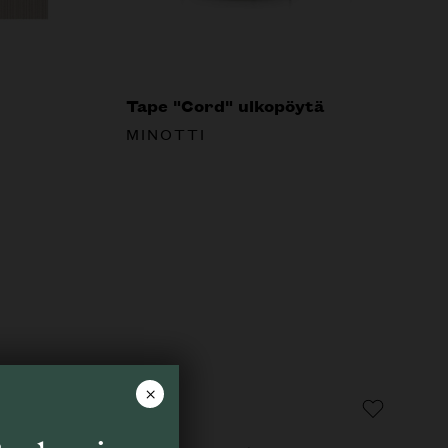
Tape "Cord" ulkopöytä
MINOTTI
×