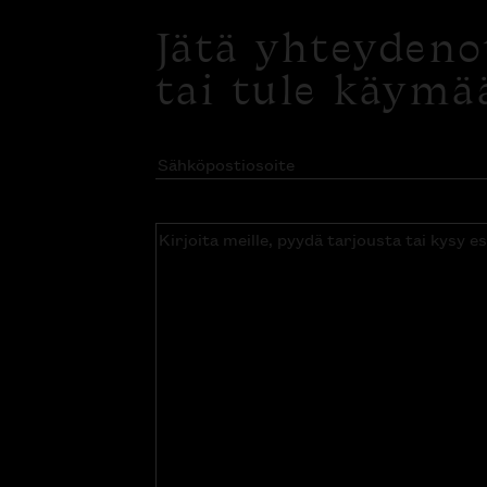
Jätä yhteyden
tai tule käymä
Sähköpostiosoite
(Pakollinen)
Kirjoita
meille,
pyydä
tarjousta
tai
kysy
esitettä