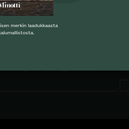
laisen merkin laadukkaasta
TILAA SKANNO-UUTISKIRJE
alumallistosta.
designia. 0% sp
Kuluttajille
Ammattilaisille