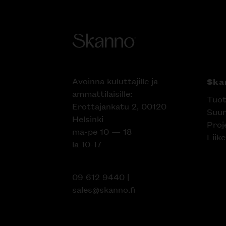
Avoinna kuluttajille ja
Ska
ammattilaisille:
Tuot
Erottajankatu 2, 00120
Suun
Helsinki
Proj
ma-pe 10 — 18
Liik
la 10-17
09 612 9440
|
sales@skanno.fi