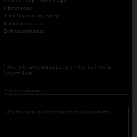
Ostaminen ja toimitusajat
Hintatakuu
Tilaa Skanno-uutiskirje
Rekisteriseloste
Evästeasetukset
Jätä yhteydenottopyyntö tai tule
käymään!
Sähköpostiosoite
(Pakollinen)
Kirjoita
meille,
pyydä
tarjousta