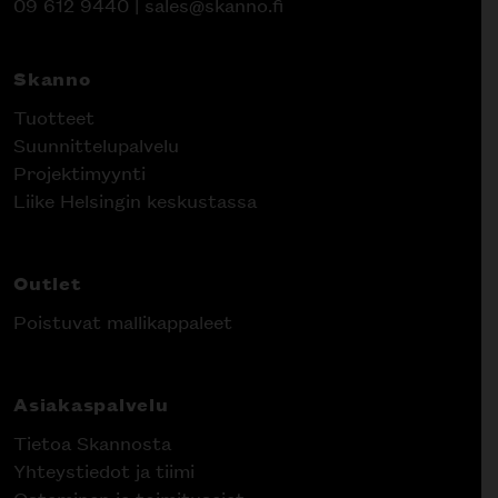
09 612 9440
|
sales@skanno.fi
Skanno
Tuotteet
Suunnittelupalvelu
Projektimyynti
Liike Helsingin keskustassa
Outlet
Poistuvat mallikappaleet
Asiakaspalvelu
Tietoa Skannosta
Yhteystiedot ja tiimi