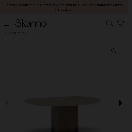
Tervetuloa Skannolle! Olemme avoinna ma-pe 10-18 (kesälauantait suljettu
1.8. saakka).
ULKOKALUSTEET
/
ULKOKALUSTEET- PÖYDÄT
/ BEZIER
ULKOPÖYTÄ
Haku
Type 2 or more characters for results.