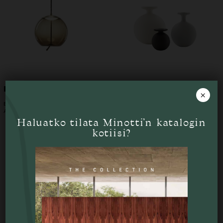
Knot kattovalaisin
Lundi 22/02 maljakko
×
BROKIS
LIGNE ROSET
ALK.
1925
€
ALK.
110
€
Haluatko tilata Minotti’n katalogin
kotiisi?
Tutustu myös