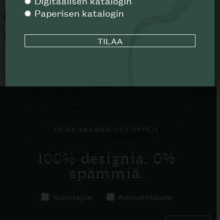
Digitaalisen katalogin
Paperisen katalogin
Carver ruokapöytä
Cradle aurinkotuoli
GLOSTER
GLOSTER
ALK.
6185
€
ALK.
17689
€
TILAA SKANNO-UUTISKIRJE
100% designia. 0%
spämmiä.
Kuluttajille
Ammattilaisille