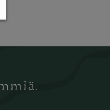
ämmiä.