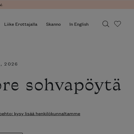
.
Liike Erottajalla
Skanno
In English
, 2026
re
apöytä
hto: kysy lisää henkilökunnaltamme