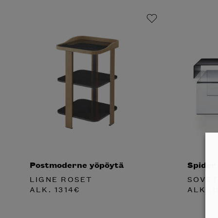
Halua
Mi
katalog
Postmoderne yöpöytä
Spider 
LIGNE ROSET
SOVET
ALK.
1314
€
ALK.
1