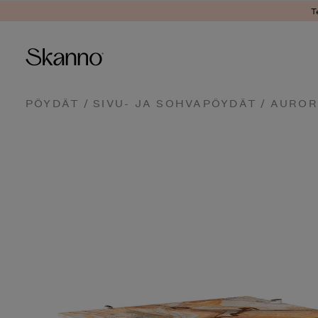
Ter
Haku
PÖYDÄT
/
SIVU- JA SOHVAPÖYDÄT
/ AUROR
Type 2 or more characters fo