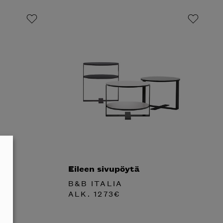
Eileen sivupöytä
B&B ITALIA
ALK.
1273
€