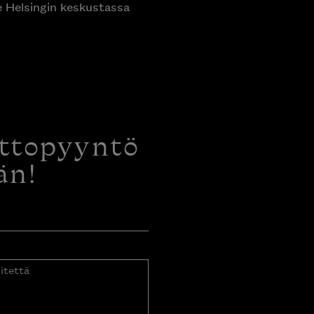
ottopyyntö
än!