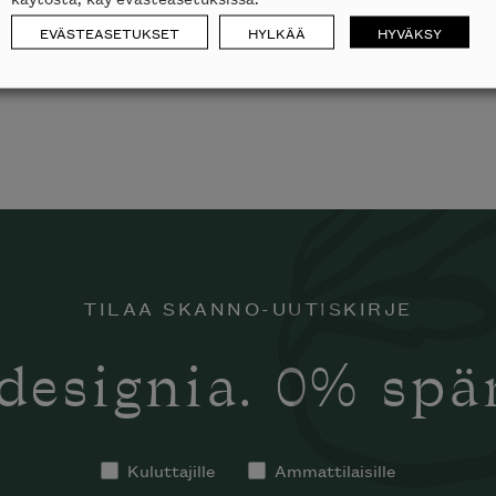
EVÄSTEASETUKSET
HYLKÄÄ
HYVÄKSY
laisen merkin laadukkaasta
alumallistosta.
TILAA SKANNO-UUTISKIRJE
designia. 0% sp
Kuluttajille
Ammattilaisille