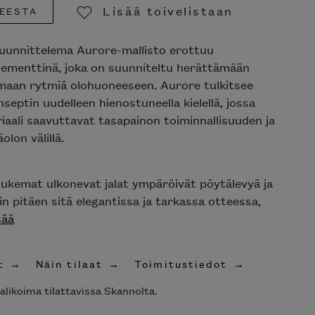
Lisää toivelistaan
EESTA
Poista toivelistasta
unnittelema Aurore-mallisto erottuu
ementtinä, joka on suunniteltu herättämään
aan rytmiä olohuoneeseen. Aurore tulkitsee
ptin uudelleen hienostuneella kielellä, jossa
aali saavuttavat tasapainon toiminnallisuuden ja
lon välillä.
ukemat ulkonevat jalat ympäröivät pöytälevyä ja
n pitäen sitä elegantissa ja tarkassa otteessa,
ää
Näin tilaat
Toimitustiedot