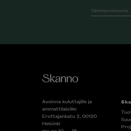
Avoinna kuluttajille ja
Ska
ammattilaisille:
Tuot
Erottajankatu 2, 00120
Suun
Helsinki
Proj
ma-pe 10 — 18
Liik