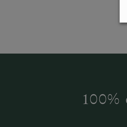
Inspiroidu italia
huonek
100% 