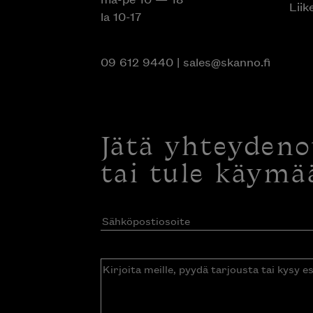
la 10-17
09 612 9440
|
sales@skanno.fi
Jätä yhteyden
tai tule käymä
Sähköpostiosoite
(Pakollinen)
Kirjoita
meille,
pyydä