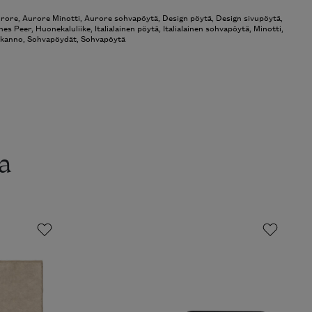
likoima tilattavissa Skannolta.
ore
,
Aurore Minotti
,
Aurore sohvapöytä
,
Design pöytä
,
Design
öytä
,
Hannes Peer
,
Huonekaluliike
,
Italialainen pöytä
,
Italialainen
pöydät
,
sivupöytä
,
Skanno
,
Sohvapöydät
,
Sohvapöytä
a