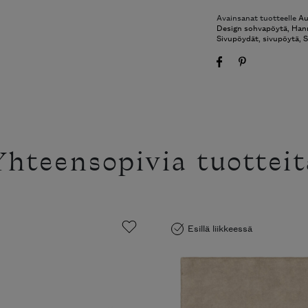
Valmistajan koko va
Avainsanat tuotteelle
Aur
sivupöytä
,
Design sohvap
sohvapöytä
,
Minotti
,
Sivu
hteensopivia tuotteit
Esillä liikkeessä