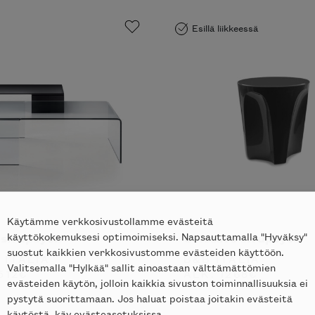
Esillä liikkeessä
tko tilata
notti’n
in kotiisi?
Käytämme verkkosivustollamme evästeitä
käyttökokemuksesi optimoimiseksi. Napsauttamalla "Hyväksy"
suostut kaikkien verkkosivustomme evästeiden käyttöön.
sivupöytä
Colosseo sivupöytä
Valitsemalla "Hylkää" sallit ainoastaan välttämättömien
evästeiden käytön, jolloin kaikkia sivuston toiminnallisuuksia ei
 ITALIA
B&B ITALIA
pystytä suorittamaan. Jos haluat poistaa joitakin evästeitä
512
€
ALK.
1268
€
käytöstä, käy evästeasetuksissa.