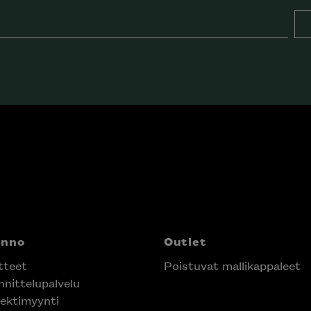
nno
Outlet
teet
Poistuvat mallikappaleet
nittelupalvelu
ektimyynti
e Helsingin keskustassa