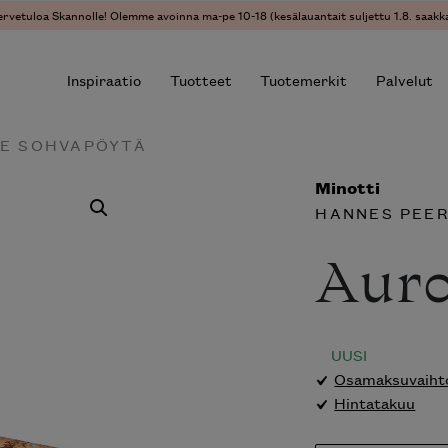
vetuloa Skannolle! Olemme avoinna ma-pe 10-18 (kesälauantait suljettu 1.8. saakka)
Inspiraatio
Tuotteet
Tuotemerkit
Palvelut
E SOHVAPÖYTÄ
Minotti
r results.
HANNES PEER
Auro
sohv
UUSI
Osamaksuvaihtoe