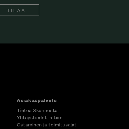
TILAA
Asiakaspalvelu
Tietoa Skannosta
Yhteystiedot ja tiimi
Ostaminen ja toimitusajat
Hintatakuu