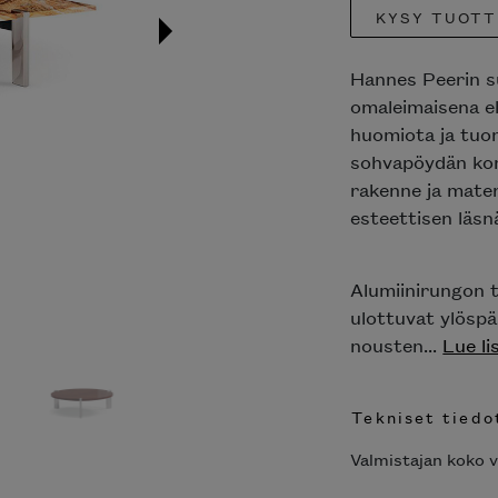
Hintatakuu
KYSY TUOTT
Hannes Peerin su
omaleimaisena el
huomiota ja tuom
sohvapöydän konse
rakenne ja materi
esteettisen läsnäo
Alumiinirungon t
ulottuvat ylöspäi
nousten...
Lue lis
Tekniset tiedot