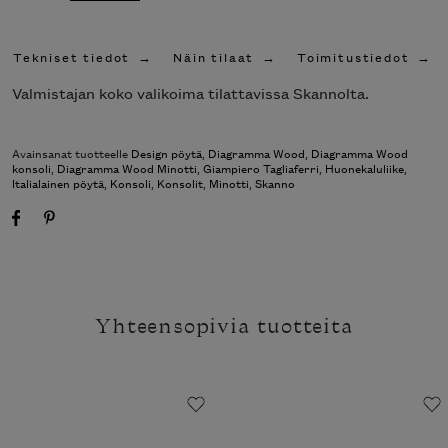
Tekniset tiedot
Näin tilaat
Toimitustiedot
Valmistajan koko valikoima tilattavissa Skannolta.
Avainsanat tuotteelle
Design pöytä
,
Diagramma Wood
,
Diagramma Wood
konsoli
,
Diagramma Wood Minotti
,
Giampiero Tagliaferri
,
Huonekaluliike
,
Italialainen pöytä
,
Konsoli
,
Konsolit
,
Minotti
,
Skanno
Yhteensopivia tuotteita