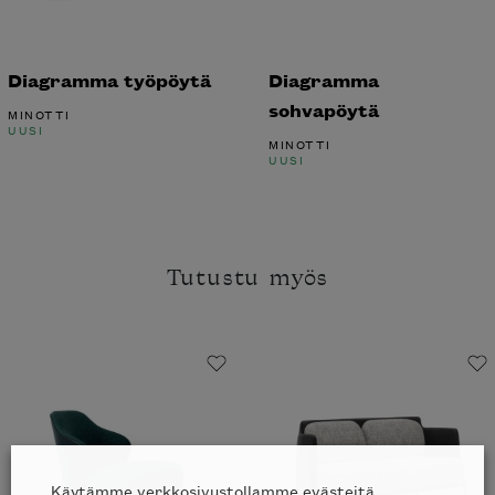
Diagramma työpöytä
Diagramma
sohvapöytä
MINOTTI
UUSI
MINOTTI
UUSI
Tutustu myös
Käytämme verkkosivustollamme evästeitä