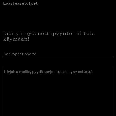
Evästeasetukset
Jätä yhteydenottopyyntö tai tule
käymään!
Sähköpostiosoite
(Pakollinen)
Kirjoita
meille,
pyydä
tarjousta
tai
kysy
esitettä