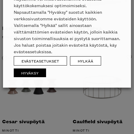
käyttökokemuksesi optimoimiseksi.
Napsauttamalla "Hyväksy" suostut kaikkien
verkkosivustomme evästeiden käyttöön.
Valitsemalla "Hylkää" sallit ainoastaan
Leslie nojatuoli
Tape sohva
välttämättömien evästeiden käytön, jolloin kaikkia
MINOTTI
MINOTTI
sivuston toiminnallisuuksia ei pystytä suorittamaan.
Jos haluat poistaa joitakin evästeitä käytöstä, käy
evästeasetuksissa.
Liikkeessä
EVÄSTEASETUKSET
HYLKÄÄ
HYVÄKSY
Cesar sivupöytä
Caulfield sivupöytä
MINOTTI
MINOTTI