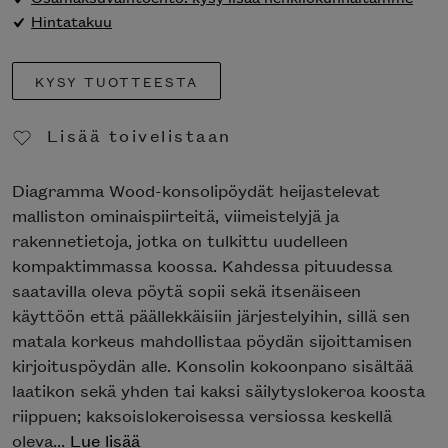
Hintatakuu
KYSY TUOTTEESTA
Lisää toivelistaan
Poista toivelistasta
Diagramma Wood-konsolipöydät heijastelevat
malliston ominaispiirteitä, viimeistelyjä ja
rakennetietoja, jotka on tulkittu uudelleen
kompaktimmassa koossa. Kahdessa pituudessa
saatavilla oleva pöytä sopii sekä itsenäiseen
käyttöön että päällekkäisiin järjestelyihin, sillä sen
matala korkeus mahdollistaa pöydän sijoittamisen
kirjoituspöydän alle. Konsolin kokoonpano sisältää
laatikon sekä yhden tai kaksi säilytyslokeroa koosta
riippuen; kaksoislokeroisessa versiossa keskellä
oleva...
Lue lisää