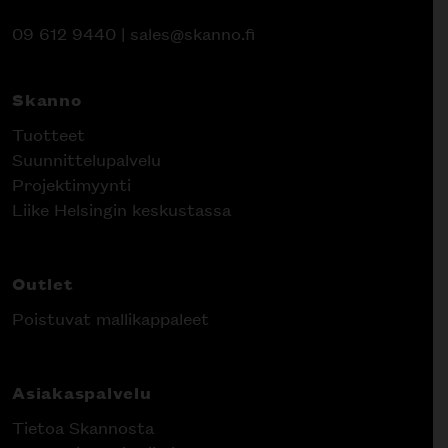
09 612 9440
|
sales@skanno.fi
Skanno
Tuotteet
Suunnittelupalvelu
Projektimyynti
Liike Helsingin keskustassa
Outlet
Poistuvat mallikappaleet
Asiakaspalvelu
Tietoa Skannosta