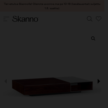
Tervetuloa Skannolle! Olemme avoinna ma-pe 10-18 (kesälauantait suljettu
1.8. saakka).
PÖYDÄT
/
SIVU- JA SOHVAPÖYDÄT
/ LUCILE SOHVAPÖYTÄ
Haku
Type 2 or more characters for results.