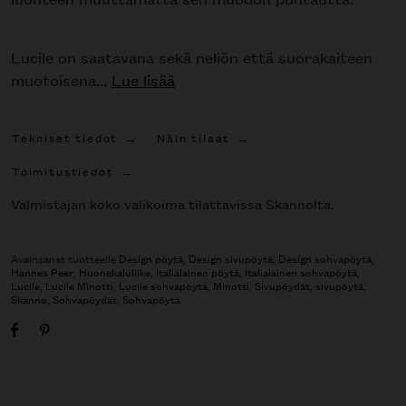
Lucile on saatavana sekä neliön että suorakaiteen
muotoisena...
Lue lisää
Tekniset tiedot
Näin tilaat
Toimitustiedot
Valmistajan koko valikoima tilattavissa Skannolta.
Avainsanat tuotteelle
Design pöytä
,
Design sivupöytä
,
Design sohvapöytä
,
Hannes Peer
,
Huonekaluliike
,
Italialainen pöytä
,
Italialainen sohvapöytä
,
Lucile
,
Lucile Minotti
,
Lucile sohvapöytä
,
Minotti
,
Sivupöydät
,
sivupöytä
,
Skanno
,
Sohvapöydät
,
Sohvapöytä