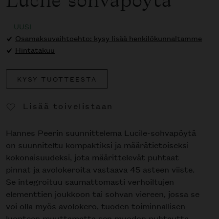
Lucile sohvapöytä
UUSI
Osamaksuvaihtoehto: kysy lisää henkilökunnaltamme
Hintatakuu
KYSY TUOTTEESTA
Lisää toivelistaan
Poista toivelistasta
Hannes Peerin suunnittelema Lucile-sohvapöytä
on suunniteltu kompaktiksi ja määrätietoiseksi
kokonaisuudeksi, jota määrittelevät puhtaat
pinnat ja avolokeroita vastaava 45 asteen viiste.
Se integroituu saumattomasti verhoiltujen
elementtien joukkoon tai sohvan viereen, jossa se
voi olla myös avolokero, tuoden toiminnallisen
luonteen muuttamatta sen muodon puhtautta.