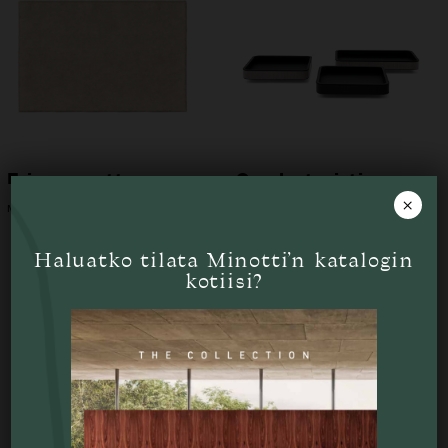
Fairway matto
Overby tarjotin
×
MINOTTI
MINOTTI
Haluatko tilata Minotti’n katalogin
kotiisi?
Tutustu myös
Liikkeessä