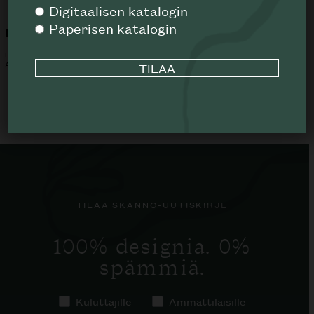
Digitaalisen katalogin
Paperisen katalogin
Eileen sivupöytä
Calder sivupöytä
B&B ITALIA
MINOTTI
ALK.
1273
€
TILAA SKANNO-UUTISKIRJE
100% designia. 0%
spämmiä.
Kuluttajille
Ammattilaisille