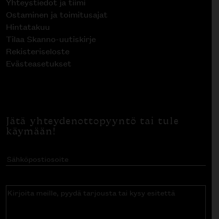
Yhteystiedot ja tiimi
Ostaminen ja toimitusajat
Hintatakuu
Tilaa Skanno-uutiskirje
Rekisteriseloste
Evästeasetukset
Jätä yhteydenottopyyntö tai tule
käymään!
Sähköpostiosoite
(Pakollinen)
Kirjoita
meille,
pyydä