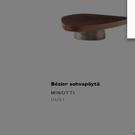
Inspiroidu italia
huonek
Bézier sohvapöytä
MINOTTI
UUSI