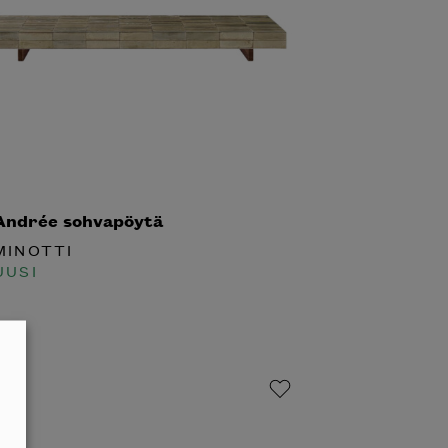
×
talogi
ndrée sohvapöytä
INOTTI
in
USI