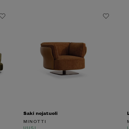
Saki nojatuoli
L
MINOTTI
M
UUSI
U