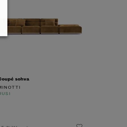
oupé sohva
INOTTI
USI
Esillä liikkeessä