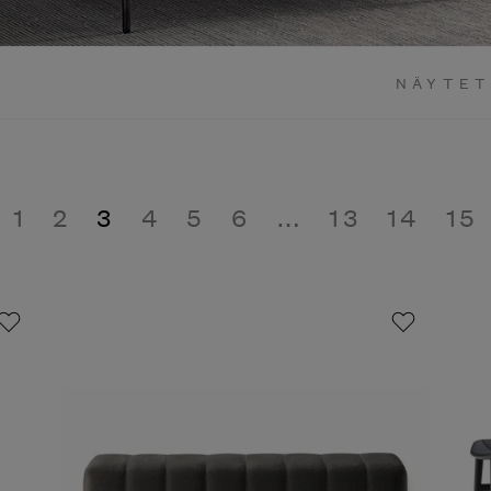
NÄYTETÄ
1
2
3
4
5
6
…
13
14
15