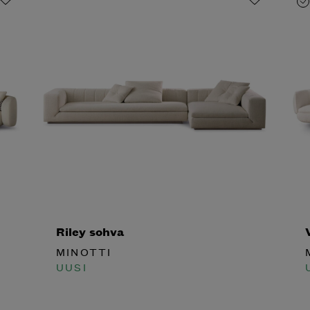
Riley sohva
V
MINOTTI
M
UUSI
U