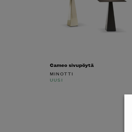
Halua
Mi
Cameo sivupöytä
katalog
MINOTTI
UUSI