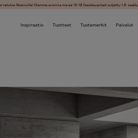
vetuloa Skannolle! Olemme avoinna ma-pe 10-18 (kesälauantait suljettu 1.8. saakka)
Inspiraatio
Tuotteet
Tuotemerkit
Palvelut
r results.