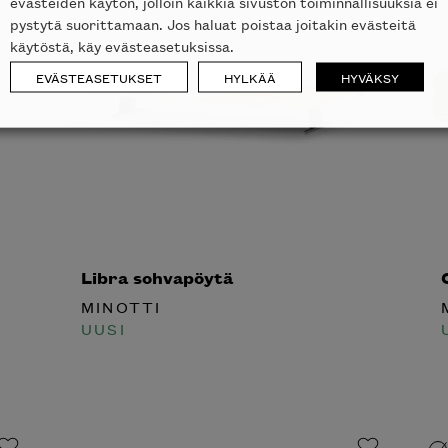
evästeiden käytön, jolloin kaikkia sivuston toiminnallisuuksia ei
pystytä suorittamaan. Jos haluat poistaa joitakin evästeitä
käytöstä, käy evästeasetuksissa.
EVÄSTEASETUKSET
HYLKÄÄ
HYVÄKSY
laisen merkin laadukkaasta
alumallistosta.
Libra sohvapöytä
C
MINOTTI
M
UUSI
U