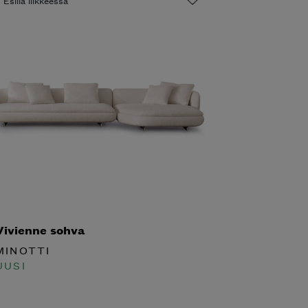
ivienne sohva
INOTTI
USI