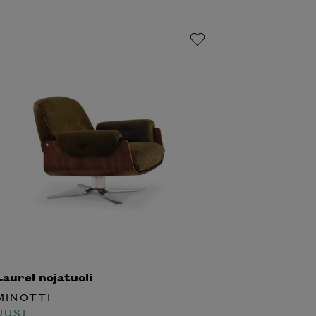
aurel nojatuoli
INOTTI
USI