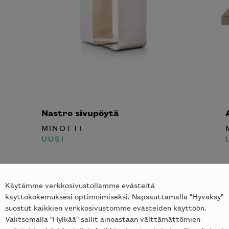
tko tilata
Valitse ka
notti’n
Nastro sivupöytä
A
in kotiisi?
Haluan tilata
MINOTTI
M
Digitaalisen katalog
UUSI
U
Paperisen katalogin
Käytämme verkkosivustollamme evästeitä
käyttökokemuksesi optimoimiseksi. Napsauttamalla "Hyväksy"
suostut kaikkien verkkosivustomme evästeiden käyttöön.
Valitsemalla "Hylkää" sallit ainoastaan välttämättömien