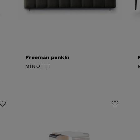
Freeman penkki
F
MINOTTI
M