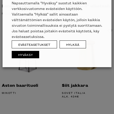
Napsauttamalla "Hyväksy" suostut kaikkien
Lance ruokatuoli
Tape "Cord" ulkotuoli
verkkosivustomme evästeiden käyttöön.
MINOTTI
MINOTTI
Valitsemalla "Hylkää" sallit ainoastaan
välttämättömien evästeiden käytön, jolloin kaikkia
sivuston toiminnallisuuksia ei pystytä suorittamaan.
Jos haluat poistaa joitakin evästeitä käytöstä, käy
evästeasetuksissa.
EVÄSTEASETUKSET
HYLKÄÄ
HYVÄKSY
Aston baarituoli
Siit jakkara
MINOTTI
SOVET ITALIA
ALK.
434
€