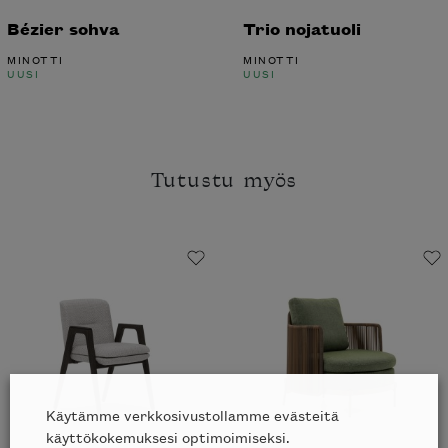
Bézier sohva
Trio nojatuoli
MINOTTI
MINOTTI
UUSI
UUSI
Tutustu myös
Käytämme verkkosivustollamme evästeitä
käyttökokemuksesi optimoimiseksi.