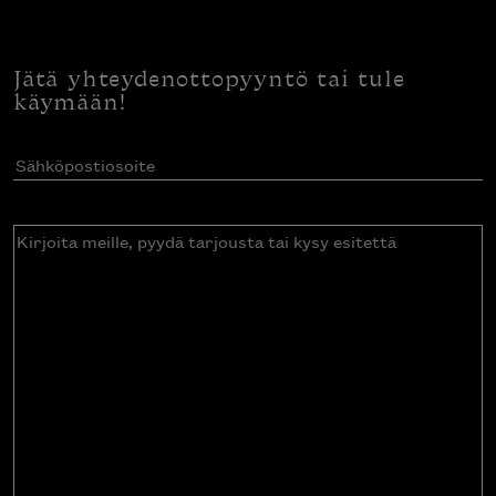
Jätä yhteydenottopyyntö tai tule
käymään!
Sähköpostiosoite
(Pakollinen)
Kirjoita
meille,
pyydä
tarjousta
tai
kysy
esitettä