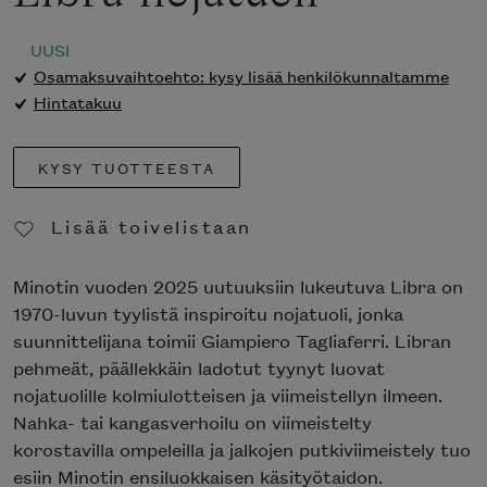
UUSI
Osamaksuvaihtoehto: kysy lisää henkilökunnaltamme
Hintatakuu
KYSY TUOTTEESTA
Lisää toivelistaan
Poista toivelistasta
Minotin vuoden 2025 uutuuksiin lukeutuva Libra on
1970-luvun tyylistä inspiroitu nojatuoli, jonka
suunnittelijana toimii Giampiero Tagliaferri. Libran
pehmeät, päällekkäin ladotut tyynyt luovat
nojatuolille kolmiulotteisen ja viimeistellyn ilmeen.
Nahka- tai kangasverhoilu on viimeistelty
korostavilla ompeleilla ja jalkojen putkiviimeistely tuo
esiin Minotin ensiluokkaisen käsityötaidon.