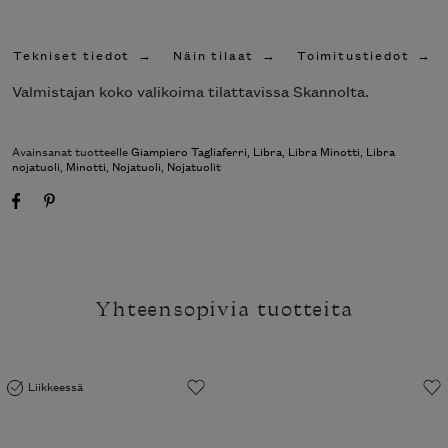
Tekniset tiedot
Näin tilaat
Toimitustiedot
Valmistajan koko valikoima tilattavissa Skannolta.
Avainsanat tuotteelle
Giampiero Tagliaferri
,
Libra
,
Libra Minotti
,
Libra
nojatuoli
,
Minotti
,
Nojatuoli
,
Nojatuolit
Yhteensopivia tuotteita
Liikkeessä