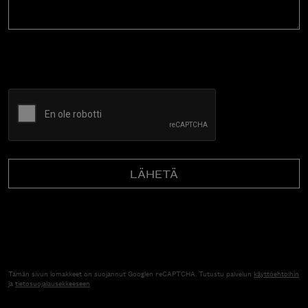
CAPTCHA
Tämän sivun lomakkeet on suojannut Googlen reCAPTCHA. Tutustu palvelun
käyttöehtoihin
ja
tietosuojalausekkeeseen