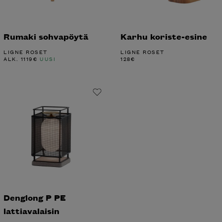
Rumaki sohvapöytä
Karhu koriste-esine
LIGNE ROSET
LIGNE ROSET
ALK.
1119
€
UUSI
128
€
Denglong P PE
lattiavalaisin