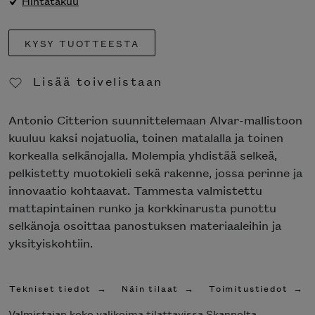
Hintatakuu
KYSY TUOTTEESTA
Lisää toivelistaan
Poista toivelistasta
Antonio Citterion suunnittelemaan Alvar-mallistoon
kuuluu kaksi nojatuolia, toinen matalalla ja toinen
korkealla selkänojalla. Molempia yhdistää selkeä,
pelkistetty muotokieli sekä rakenne, jossa perinne ja
innovaatio kohtaavat. Tammesta valmistettu
mattapintainen runko ja korkkinarusta punottu
selkänoja osoittaa panostuksen materiaaleihin ja
yksityiskohtiin.
Tekniset tiedot
Näin tilaat
Toimitustiedot
Valmistajan koko valikoima tilattavissa Skannolta.