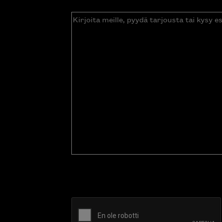
Kirjoita
meille,
pyydä
tarjousta
tai
kysy
esitettä
CAPTCHA