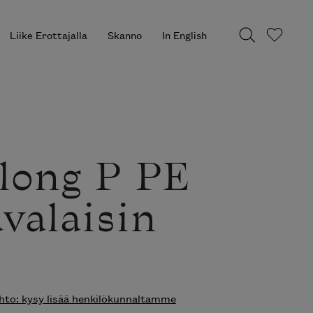
Liike Erottajalla
Skanno
In English
long P PE
avalaisin
to: kysy lisää henkilökunnaltamme