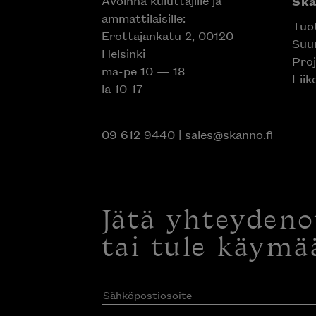
Avoinna kuluttajille ja
Sk
ammattilaisille:
Tuo
Erottajankatu 2, 00120
Suun
Helsinki
Proj
ma-pe 10 — 18
Liik
la 10-17
09 612 9440
|
sales@skanno.fi
Jätä yhteyden
tai tule käymä
Sähköpostiosoite
(Pakollinen)