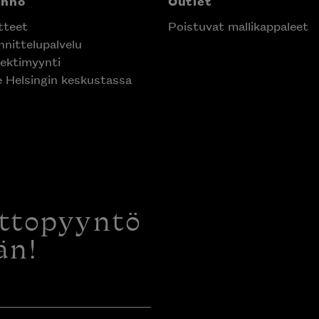
anno
Outlet
tteet
Poistuvat mallikappaleet
nittelupalvelu
ektimyynti
e Helsingin keskustassa
ottopyyntö
än!