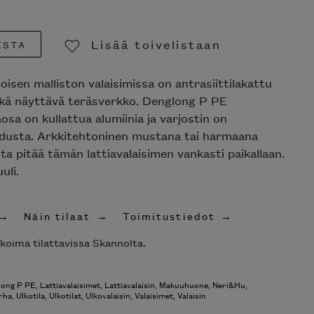
Lisää toivelistaan
ESTA
Poista toivelistasta
sen malliston valaisimissa on antrasiittilakattu
ekä näyttävä teräsverkko. Denglong P PE
äosa on kullattua alumiinia ja varjostin on
uidusta. Arkkitehtoninen mustana tai harmaana
ta pitää tämän lattiavalaisimen vankasti paikallaan.
li.
Näin tilaat
Toimitustiedot
ikoima tilattavissa Skannolta.
long P PE
,
Lattiavalaisimet
,
Lattiavalaisin
,
Makuuhuone
,
Neri&Hu
,
rha
,
Ulkotila
,
Ulkotilat
,
Ulkovalaisin
,
Valaisimet
,
Valaisin