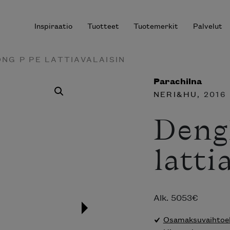
Inspiraatio
Tuotteet
Tuotemerkit
Palvelut
NG P PE LATTIAVALAISIN
Parachilna
NERI&HU
, 2016
r results.
Deng
latti
Alk.
5053
€
Osamaksuvaihtoeh