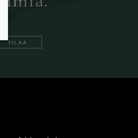
ämmiä.
TILAA