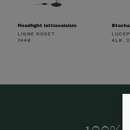
Headlight lattiavalaisin
Stochas
LIGNE ROSET
LUCE
744
€
ALK.
2