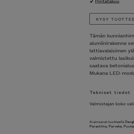
Hintatakuu
KYSY TUOTTE
Tämän kunnianhimoi
alumiinirakenne s
lattiavalaisimen yl
valmistettu lasik
saatava betonialus
Mukana LED-moduu
Tekniset tiedot
Valmistajan koko val
Avainsanat tuotteelle
Deng
Parachilna
,
Parveke
,
Puuta