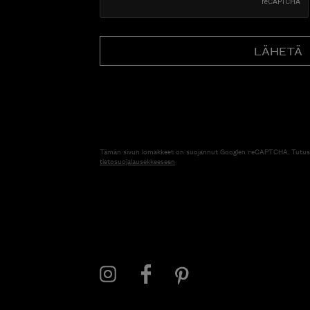
Tämän sivun lomakkeet on suojannut Googlen reCAPTCHA. Tutus
tietosuojalausekkeeseen