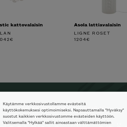
tic kattovalaisin
Asola lattiavalaisin
PLAN
LIGNE ROSET
042
€
1204
€
Käytämme verkkosivustollamme evästeitä
TILAA SKANNO-UUTISKIRJE
käyttökokemuksesi optimoimiseksi. Napsauttamalla "Hyväksy"
suostut kaikkien verkkosivustomme evästeiden käyttöön.
Valitsemalla "Hylkää" sallit ainoastaan välttämättömien