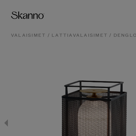
VALAISIMET
/
LATTIAVALAISIMET
/ DENGLO
Haku
Type 2 or more characters fo