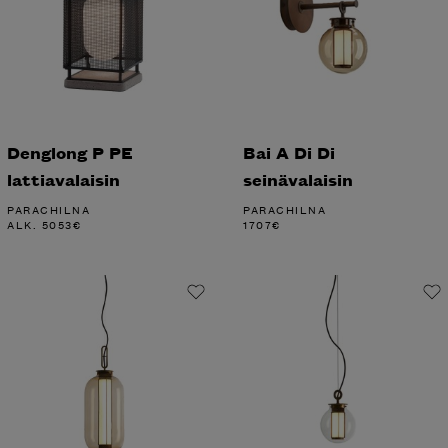
Denglong P PE
Bai A Di Di
lattiavalaisin
seinävalaisin
PARACHILNA
PARACHILNA
ALK.
5053
€
1707
€