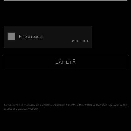
CAPTCHA
Tämän sivun lomakkeet on suojannut Googlen reCAPTCHA. Tutustu palvelun
käyttöehtoihin
ja
tietosuojalausekkeeseen