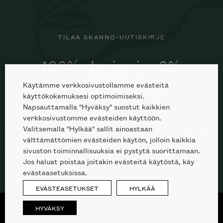
TILAA SKANNO-UUTISKIRJE
100% designia. 0%
spämmiä.
Käytämme verkkosivustollamme evästeitä
käyttökokemuksesi optimoimiseksi.
Kuluttajille
Ammattilaisille
Napsauttamalla "Hyväksy" suostut kaikkien
verkkosivustomme evästeiden käyttöön.
Valitsemalla "Hylkää" sallit ainoastaan
TILAA
välttämättömien evästeiden käytön, jolloin kaikkia
sivuston toiminnallisuuksia ei pystytä suorittamaan.
Jos haluat poistaa joitakin evästeitä käytöstä, käy
evästeasetuksissa.
EVÄSTEASETUKSET
HYLKÄÄ
HYVÄKSY