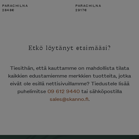
PARACHILNA
PARACHILNA
2848
€
2917
€
Etkö löytänyt etsimääsi?
Tiesithän, että kauttamme on mahdollista tilata
kaikkien edustamiemme merkkien tuotteita, jotka
eivät ole esillä nettisivuillamme? Tiedustele lisää
puhelimitse
09 612 9440
tai sähköpostilla
sales@skanno.fi
.