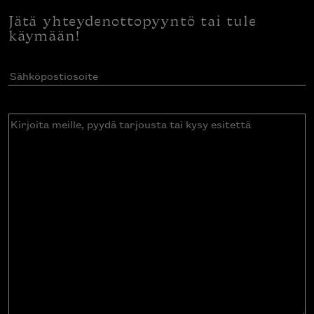
Jätä yhteydenottopyyntö tai tule
käymään!
Sähköpostiosoite
(Pakollinen)
Kirjoita
meille,
pyydä
tarjousta
tai
kysy
esitettä