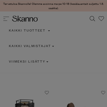
Tervetuloa Skannolle! Olemme avoinna ma-pe 10-18 (kesälauantait suljettu 1.8.
saakka).
KAIKKI TUOTTEET
Haku
KAIKKI VALMISTAJAT
Type 2 or more characters for results.
VIIMEKSI LISÄTTY