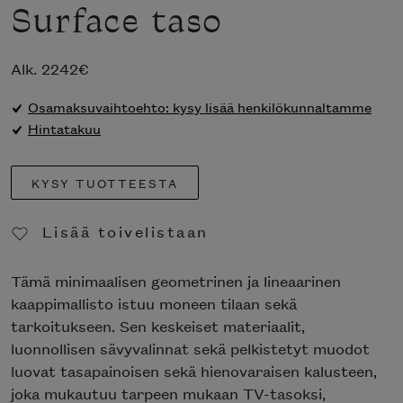
Surface taso
Alk.
2242
€
Osamaksuvaihtoehto: kysy lisää henkilökunnaltamme
Hintatakuu
KYSY TUOTTEESTA
Lisää toivelistaan
Poista toivelistasta
Tämä minimaalisen geometrinen ja lineaarinen
kaappimallisto istuu moneen tilaan sekä
tarkoitukseen. Sen keskeiset materiaalit,
luonnollisen sävyvalinnat sekä pelkistetyt muodot
luovat tasapainoisen sekä hienovaraisen kalusteen,
joka mukautuu tarpeen mukaan TV-tasoksi,