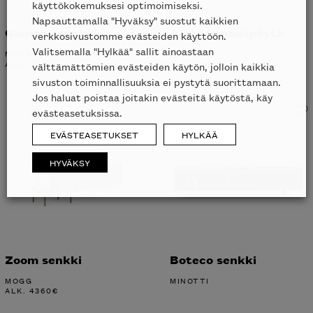
käyttökokemuksesi optimoimiseksi.
Napsauttamalla "Hyväksy" suostut kaikkien
Giunone senkki
Alcor konsolipöytä
verkkosivustomme evästeiden käyttöön.
Valitsemalla "Hylkää" sallit ainoastaan
MOGG
MAXALTO
ALK.
5562
€
ALK.
4958
€
välttämättömien evästeiden käytön, jolloin kaikkia
sivuston toiminnallisuuksia ei pystytä suorittamaan.
Jos haluat poistaa joitakin evästeitä käytöstä, käy
evästeasetuksissa.
EVÄSTEASETUKSET
HYLKÄÄ
HYVÄKSY
Zoom senkki
Boteco senkki
MOGG
MINOTTI
ALK.
4360
€