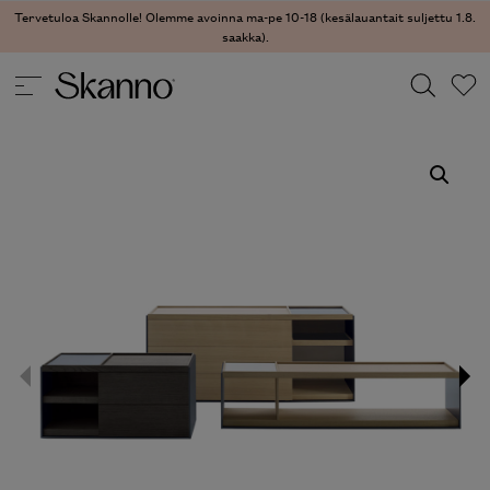
Tervetuloa Skannolle! Olemme avoinna ma-pe 10-18 (kesälauantait suljettu 1.8.
saakka).
SÄILYTYS
/
TV-TASOT
/ SURFACE TASO
Haku
Type 2 or more characters for results.