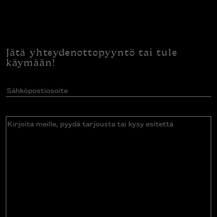
Jätä yhteydenottopyyntö tai tule
käymään!
Sähköpostiosoite
(Pakollinen)
Kirjoita
meille,
pyydä
tarjousta
tai
kysy
esitettä