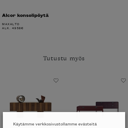
Alcor konsolipöytä
MAXALTO
ALK.
4958
€
Tutustu myös
Käytämme verkkosivustollamme evästeitä