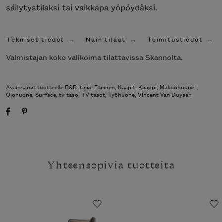
säilytystilaksi tai vaikkapa yöpöydäksi.
Tekniset tiedot
Näin tilaat
Toimitustiedot
Valmistajan koko valikoima tilattavissa Skannolta.
Avainsanat tuotteelle
B&B Italia
,
Eteinen
,
Kaapit
,
Kaappi
,
Makuuhuone¨
,
Olohuone
,
Surface
,
tv-taso
,
TV-tasot
,
Työhuone
,
Vincent Van Duysen
Yhteensopivia tuotteita