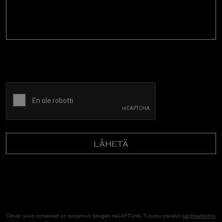
CAPTCHA
Tämän sivun lomakkeet on suojannut Googlen reCAPTCHA. Tutustu palvelun
käyttöehtoihin