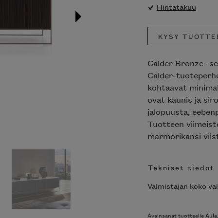
Hintatakuu
KYSY TUOTTE
Calder Bronze -sen
Calder-tuoteperhett
kohtaavat minimali
ovat kaunis ja siro
eri jalopuusta, eeb
ovet. Tuotteen viim
Calacatta-marmorika
Tekniset tiedot
Valmistajan koko vali
Avainsanat tuotteelle
Aula
,