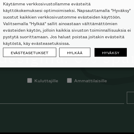
Käytämme verkkosivustollamme evästeitä
käyttökokemuksesi optimoimiseksi. Napsauttamalla "Hyväksy"
suostut kaikkien verkkosivustomme evästeiden käyttöön.
Valitsemalla "Hylkää" sallit ainoastaan välttämättömien
evästeiden käytön, jolloin kaikkia sivuston toiminnallisuuksia ei
TILAA SKANNO-UUTISKIRJE
pystytä suorittamaan. Jos haluat poistaa joitakin evästeitä
käytöstä, käy evästeasetuksissa.
designia. 0% sp
EVÄSTEASETUKSET
HYLKÄÄ
HYVÄKSY
Kuluttajille
Ammattilaisille
laisen merkin laadukkaasta
alumallistosta.