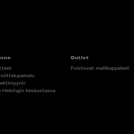
nno
Outlet
teet
Poistuvat mallikappaleet
nittelupalvelu
ektimyynti
e Helsingin keskustassa