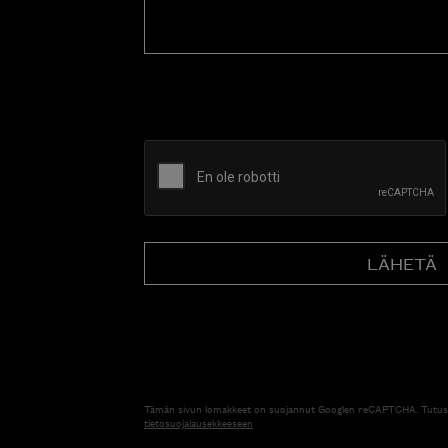
CAPTCHA
Tämän sivun lomakkeet on suojannut Googlen reCAPTCHA. Tutus
tietosuojalausekkeeseen