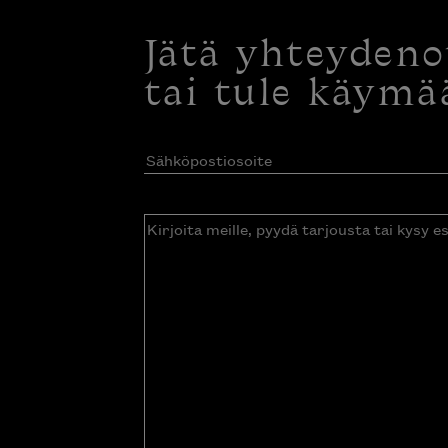
Jätä yhteyden
tai tule käymä
Sähköpostiosoite
(Pakollinen)
Kirjoita
meille,
pyydä
tarjousta
tai
kysy
esitettä