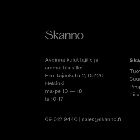
Avoinna kuluttajille ja
Ska
ammattilaisille:
Tuot
Erottajankatu 2, 00120
Suun
Helsinki
Proj
ma-pe 10 — 18
Liik
la 10-17
09 612 9440
|
sales@skanno.fi