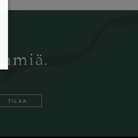
ämmiä.
TILAA