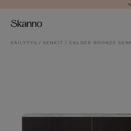
Ter
Haku
SÄILYTYS
/
SENKIT
/ CALDER BRONZE SEN
Type 2 or more characters fo