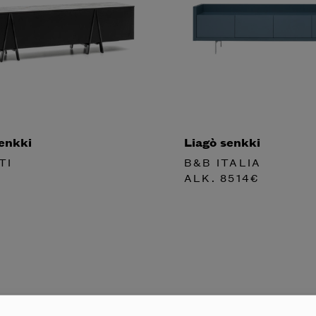
enkki
Liagò senkki
TI
B&B ITALIA
ALK.
8514
€
tko tilata
notti’n
in kotiisi?