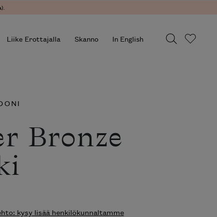
.
Liike Erottajalla
Skanno
In English
ONI
er Bronze
ki
o: kysy lisää henkilökunnaltamme