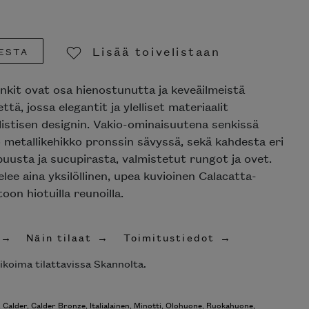
Lisää toivelistaan
ESTA
Poista toivelistasta
kit ovat osa hienostunutta ja keveäilmeistä
ä, jossa elegantit ja ylelliset materiaalit
stisen designin. Vakio-ominaisuutena senkissä
 metallikehikko pronssin sävyssä, sekä kahdesta
enpuusta ja sucupirasta, valmistetut rungot ja
eistelee aina yksilöllinen, upea kuvioinen
nsi viistoon hiotuilla reunoilla.
Näin tilaat
Toimitustiedot
koima tilattavissa Skannolta.
Calder
,
Calder Bronze
,
Italialainen
,
Minotti
,
Olohuone
,
Ruokahuone
,