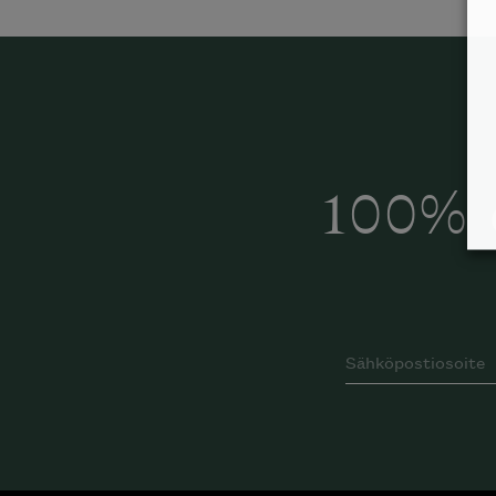
100% 
Inspiroidu italia
huonek