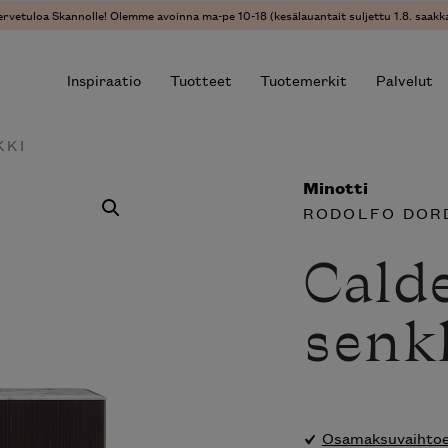
vetuloa Skannolle! Olemme avoinna ma-pe 10-18 (kesälauantait suljettu 1.8. saakka)
Inspiraatio
Tuotteet
Tuotemerkit
Palvelut
KKI
Minotti
r results.
RODOLFO DORD
Cald
senk
Osamaksuvaihtoeht