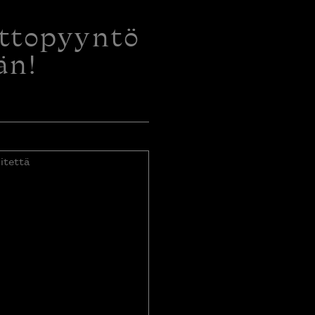
ottopyyntö
än!