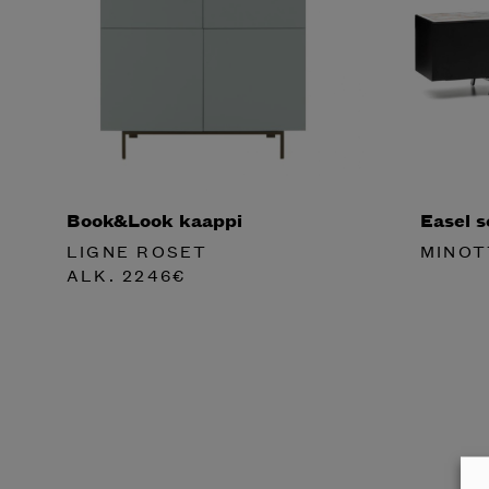
Book&Look kaappi
Easel s
LIGNE ROSET
MINOT
ALK.
2246
€
Halua
Mi
katalog