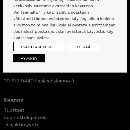
verkkosivustomme evästeiden käyttöön.
Valitsemalla "Hylkää" sallit ainoastaan
välttämättömien evästeiden käytön, jolloin kaikkia
sivuston toiminnallisuuksia ei pystytä suorittamaan.
Jos haluat poistaa joitakin evästeitä käytöstä, käy
evästeasetuksissa.
Avoinna kuluttajille ja ammattilaisille:
EVÄSTEASETUKSET
HYLKÄÄ
Erottajankatu 2, 00120 Helsinki
ma-pe 10 — 18
HYVÄKSY
la 10-17
Inspiroidu italialaisen merkin laadukkaasta
09 612 9440
|
sales@skanno.fi
huonekalumallistosta.
Skanno
Tuotteet
Suunnittelupalvelu
Projektimyynti