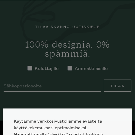
TILAA SKANNO-UUTISKIRJE
100% designia. 0%
spämmiä.
Kuluttajille
Ammattilaisille
Haluatko tilata Minotti’n katalogin
kotiisi?
TILAA
Käytämme verkkosivustollamme evästeitä
käyttökokemuksesi optimoimiseksi.
Napsauttamalla "Hyväksy" suostut kaikkien