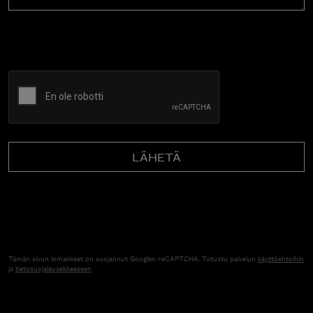
CAPTCHA
Tämän sivun lomakkeet on suojannut Googlen reCAPTCHA. Tutustu palvelun
käyttöehtoihin
ja
tietosuojalausekkeeseen