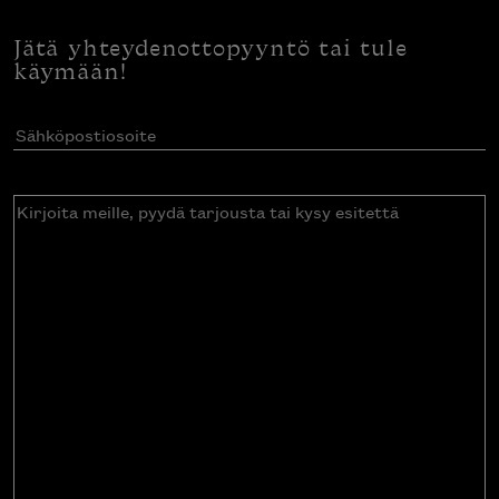
Jätä yhteydenottopyyntö tai tule
käymään!
Sähköpostiosoite
(Pakollinen)
Kirjoita
meille,
pyydä
tarjousta
tai
kysy
esitettä