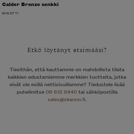
MINOTTI
Etkö löytänyt etsimääsi?
Tiesithän, että kauttamme on mahdollista tilata
kaikkien edustamiemme merkkien tuotteita, jotka
eivät ole esillä nettisivuillamme? Tiedustele lisää
puhelimitse
09 612 9440
tai sähköpostilla
sales@skanno.fi
.