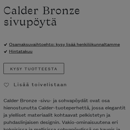
Calder Bronze
sivupöytä
Osamaksuvaihtoehto: kysy lisää henkilökunnaltamme
Hintatakuu
KYSY TUOTTEESTA
Lisää toivelistaan
Poista toivelistasta
Calder Bronze -sivu- ja sohvapöydät ovat osa
hienostunutta Calder-tuoteperhettä, jossa
elegantit ja ylelliset materiaalit kohtaavat
pelkistetyn ja puhdaslinjaisen designin. Vakio-
ominaisuutena eri kokoisissa ja mallisissa
sohvapöydissä on kaunis ja siro metallikehikko