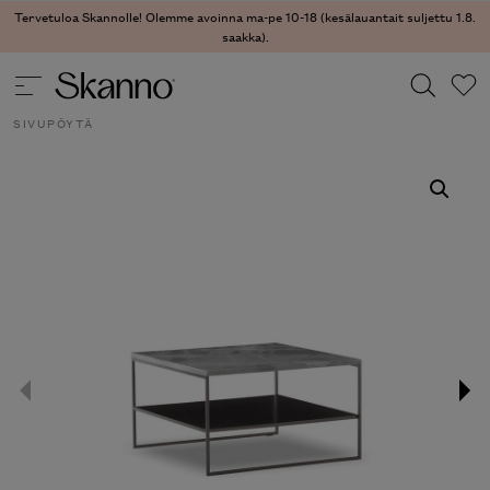
Tervetuloa Skannolle! Olemme avoinna ma-pe 10-18 (kesälauantait suljettu
1.8. saakka).
PÖYDÄT
/
SIVU- JA SOHVAPÖYDÄT
/ CALDER BRONZE
SIVUPÖYTÄ
Haku
Type 2 or more characters for results.