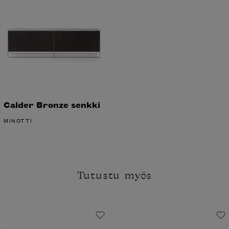
Calder Bronze senkki
MINOTTI
Haluatko tilata Minotti’n katalogin
Tutustu myös
kotiisi?