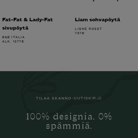
Fat-Fat & Lady-Fat
Liam sohvapöytä
sivupöytä
LIGNE ROSET
757
€
B&B ITALIA
ALK.
1377
€
TILAA SKANNO-UUTISKIRJE
100% designia. 0%
spämmiä.