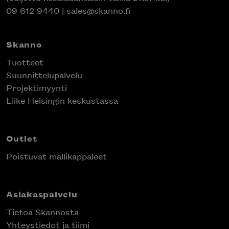
(suljettu kesälauantaisin välillä 27.6.-1.8.)
09 612 9440
|
sales@skanno.fi
Skanno
Tuotteet
Suunnittelupalvelu
Projektimyynti
Liike Helsingin keskustassa
Outlet
Poistuvat mallikappaleet
Asiakaspalvelu
Tietoa Skannosta
Yhteystiedot ja tiimi