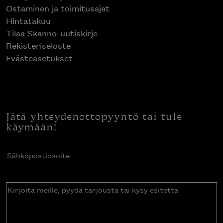
Ostaminen ja toimitusajat
Hintatakuu
Tilaa Skanno-uutiskirje
Rekisteriseloste
Evästeasetukset
Jätä yhteydenottopyyntö tai tule
käymään!
Sähköpostiosoite
(Pakollinen)
Kirjoita
meille,
pyydä