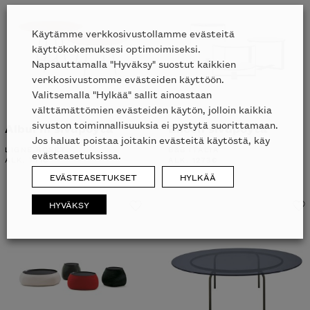
Käytämme verkkosivustollamme evästeitä
käyttökokemuksesi optimoimiseksi.
Napsauttamalla "Hyväksy" suostut kaikkien
verkkosivustomme evästeiden käyttöön.
Valitsemalla "Hylkää" sallit ainoastaan
välttämättömien evästeiden käytön, jolloin kaikkia
sivuston toiminnallisuuksia ei pystytä suorittamaan.
Alburni sivupöytä
Eileen sivupöytä
Jos haluat poistaa joitakin evästeitä käytöstä, käy
evästeasetuksissa.
LIGNE ROSET
B&B ITALIA
ALK.
741
€
ALK.
1273
€
EVÄSTEASETUKSET
HYLKÄÄ
HYVÄKSY
Inspiroidu italialaisen merkin laadukkaasta
huonekalumallistosta.