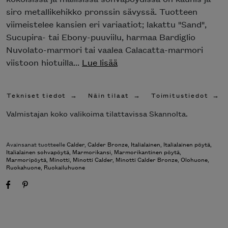
pronssin sävyssä. Tuotteen viimeistelee kansien
eri variaatiot; lakattu "Sand", Sucupira- tai Ebony-
puuviilu, harmaa Bardiglio Nuvolato-marmori tai
vaalea Calacatta-marmori viistoon hiotuilla...
Lue
lisää
Tekniset tiedot
Näin tilaat
Toimitustiedot
Valmistajan koko valikoima tilattavissa Skannolta.
Avainsanat tuotteelle
Calder
,
Calder Bronze
,
Italialainen
,
Italialainen pöytä
,
Italialainen sohvapöytä
,
Marmorikansi
,
Marmorikantinen pöytä
,
Marmoripöytä
,
Minotti
,
Minotti Calder
,
Minotti Calder Bronze
,
Olohuone
,
Ruokahuone
,
Ruokailuhuone