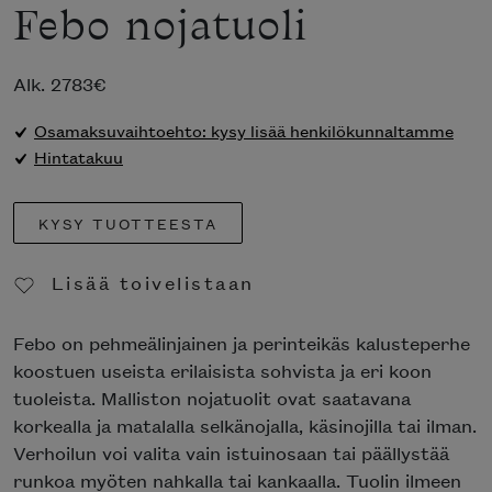
Febo nojatuoli
Alk.
2783
€
Osamaksuvaihtoehto: kysy lisää henkilökunnaltamme
Hintatakuu
KYSY TUOTTEESTA
Lisää toivelistaan
Poista toivelistasta
Febo on pehmeälinjainen ja perinteikäs kalusteperhe
koostuen useista erilaisista sohvista ja eri koon
tuoleista. Malliston nojatuolit ovat saatavana
korkealla ja matalalla selkänojalla, käsinojilla tai ilman.
Verhoilun voi valita vain istuinosaan tai päällystää
runkoa myöten nahkalla tai kankaalla. Tuolin ilmeen