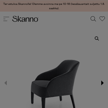
Tervetuloa Skannolle! Olemme avoinna ma-pe 10-18 (kesälauantait suljettu 1.8.
saakka).
TUOLIT
/
NOJATUOLIT
/ FEBO NOJATUOLI
Haku
Type 2 or more characters for results.