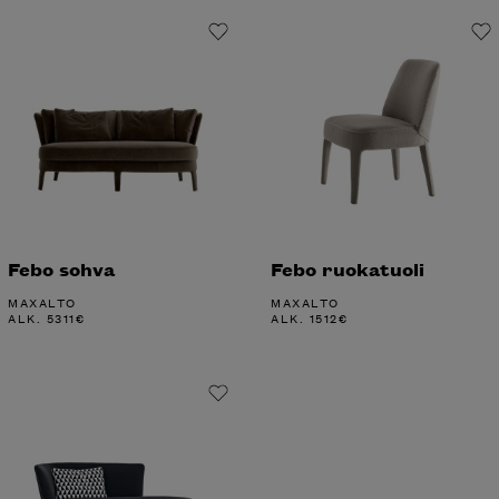
Febo sohva
Febo ruokatuoli
MAXALTO
MAXALTO
ALK.
5311
€
ALK.
1512
€