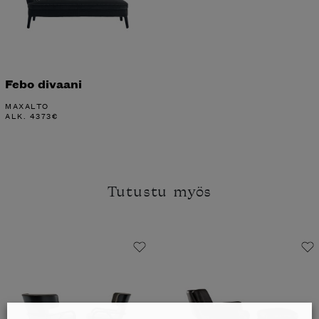
Febo divaani
MAXALTO
ALK.
4373
€
Tutustu myös