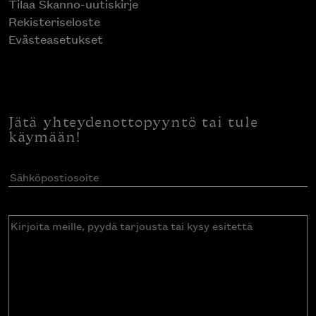
Tilaa Skanno-uutiskirje
Rekisteriseloste
Evästeasetukset
Jätä yhteydenottopyyntö tai tule
käymään!
Sähköpostiosoite
(Pakollinen)
Kirjoita
meille,
pyydä
tarjousta
tai
kysy