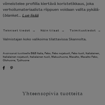
viimeistelee profiilia kiertävä koristetikkaus, joka
verhoilumateriaalista riippuen voidaan valita pykälä-
(
blanket...
Lue lisää
Tekniset tiedot
Näin tilaat
Toimitustiedot
Valmistajan koko valikoima tilattavissa Skannolta.
Avainsanat tuotteelle
B&B Italia
,
Febo
,
Febo nojatuoli
,
Febo tuoli
,
Italialainen
,
Italialainen nojatuoli
,
Italialainen tuoli
,
Makuuhuone
,
Maxalto
,
Maxalto Febo
,
Olohuone
,
Työhuone
Yhteensopivia tuotteita