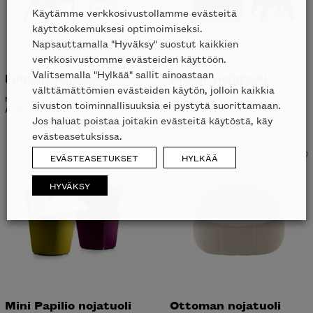
Käytämme verkkosivustollamme evästeitä
käyttökokemuksesi optimoimiseksi.
Napsauttamalla "Hyväksy" suostut kaikkien
verkkosivustomme evästeiden käyttöön.
Valitsemalla "Hylkää" sallit ainoastaan
Fulgens nojatuoli
Glover nojatuoli
välttämättömien evästeiden käytön, jolloin kaikkia
MAXALTO
MINOTTI
sivuston toiminnallisuuksia ei pystytä suorittamaan.
ALK.
4131
€
Jos haluat poistaa joitakin evästeitä käytöstä, käy
evästeasetuksissa.
EVÄSTEASETUKSET
HYLKÄÄ
HYVÄKSY
Mini Papilio nojatuoli
Ottoman nojatuoli