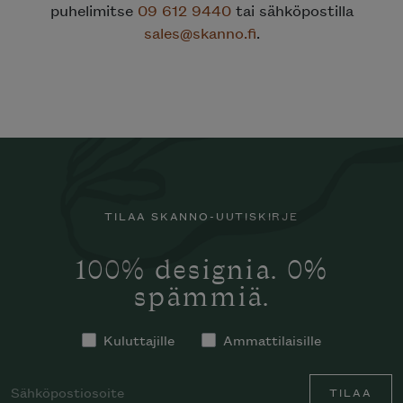
puhelimitse
09 612 9440
tai sähköpostilla
sales@skanno.fi
.
TILAA SKANNO-UUTISKIRJE
100% designia. 0%
spämmiä.
Kuluttajille
Ammattilaisille
TILAA