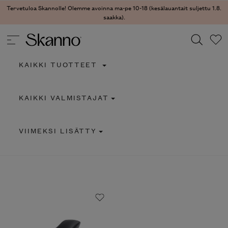
Tervetuloa Skannolle! Olemme avoinna ma-pe 10-18 (kesälauantait suljettu 1.8.
saakka).
KAIKKI TUOTTEET
Haku
KAIKKI VALMISTAJAT
Type 2 or more characters for results.
VIIMEKSI LISÄTTY