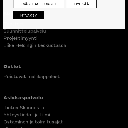
EVÄSTEASETUKSET
HYLKÄÄ
Skanno
HYVÄKSY
Tuotteet
Suunnittelupalvelu
Projektimyynti
Liike Helsingin keskustassa
Outlet
Poistuvat mallikappaleet
Asiakaspalvelu
Tietoa Skannosta
Yhteystiedot ja tiimi
Ostaminen ja toimitusajat