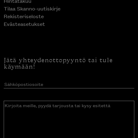
Hintatakuu
Tilaa Skanno-uutiskirje
Rekisteriseloste
Evästeasetukset
Jätä yhteydenottopyyntö tai tule
käymään!
Sähköpostiosoite
(Pakollinen)
Kirjoita
meille,
pyydä
tarjousta
tai