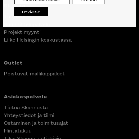
Skanno
HYVÄKSY
Tuotteet
Suunnittelupalvelu
Projektimyynti
Liike Helsingin keskustassa
Outlet
Poistuvat mallikappaleet
Asiakaspalvelu
Tietoa Skannosta
Yhteystiedot ja tiimi
Ostaminen ja toimitusajat
Hintatakuu
Tilaa Skanno-uutiskirje