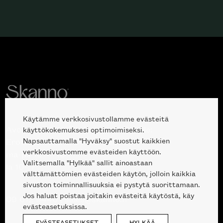
Käytämme verkkosivustollamme evästeitä
Avoinna kuluttajille ja ammattilaisille:
käyttökokemuksesi optimoimiseksi.
Napsauttamalla "Hyväksy" suostut kaikkien
Erottajankatu 2, 00120 Helsinki
verkkosivustomme evästeiden käyttöön.
ma-pe 10 — 18
Valitsemalla "Hylkää" sallit ainoastaan
la 10-17
välttämättömien evästeiden käytön, jolloin kaikkia
sivuston toiminnallisuuksia ei pystytä suorittamaan.
Jos haluat poistaa joitakin evästeitä käytöstä, käy
09 612 9440
|
sales@skanno.fi
evästeasetuksissa.
EVÄSTEASETUKSET
HYLKÄÄ