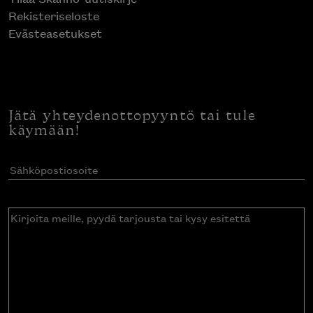
Rekisteriseloste
Evästeasetukset
Jätä yhteydenottopyyntö tai tule
käymään!
Sähköpostiosoite
(Pakollinen)
Kirjoita
meille,
pyydä
tarjousta
tai
kysy