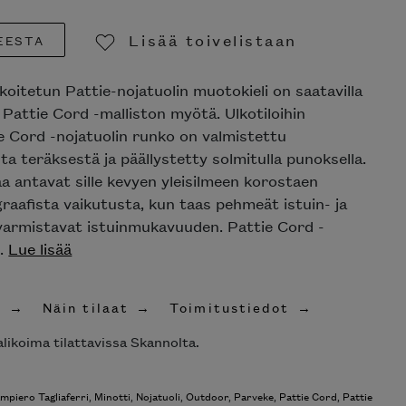
Lisää toivelistaan
EESTA
Poista toivelistasta
oitetun Pattie-nojatuolin muotokieli on saatavilla
 Pattie Cord -malliston myötä. Ulkotiloihin
e Cord -nojatuolin runko on valmistettu
 teräksestä ja päällystetty solmitulla punoksella.
aa antavat sille kevyen yleisilmeen korostaen
raafista vaikutusta, kun taas pehmeät istuin- ja
varmistavat istuinmukavuuden. Pattie Cord -
..
Lue lisää
t
Näin tilaat
Toimitustiedot
likoima tilattavissa Skannolta.
mpiero Tagliaferri
,
Minotti
,
Nojatuoli
,
Outdoor
,
Parveke
,
Pattie Cord
,
Pattie