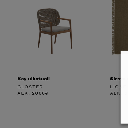
Kay ulkotuoli
Siesta
GLOSTER
LIGNE
ALK.
2088
€
ALK.
5