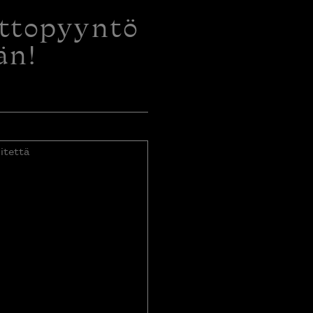
ottopyyntö
än!