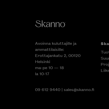
Avoinna kuluttajille ja
Sk
ammattilaisille:
Tuo
Erottajankatu 2, 00120
Suun
Helsinki
Proj
ma-pe 10 — 18
Liik
la 10-17
09 612 9440
|
sales@skanno.fi