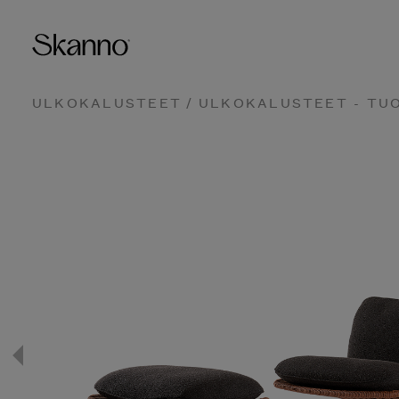
ULKOKALUSTEET
/
ULKOKALUSTEET - TU
Haku
Type 2 or more characters fo