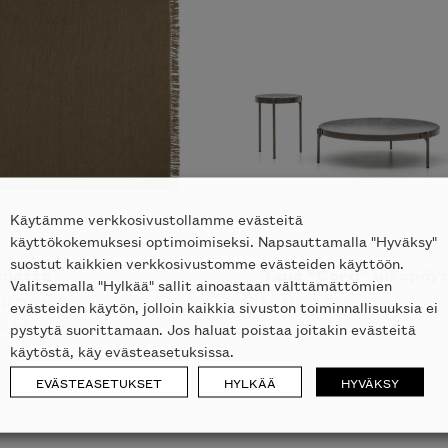
Käytämme verkkosivustollamme evästeitä
käyttökokemuksesi optimoimiseksi. Napsauttamalla "Hyväksy"
suostut kaikkien verkkosivustomme evästeiden käyttöön.
 matto
Tape "Cord" ulkopöy
Valitsemalla "Hylkää" sallit ainoastaan välttämättömien
 ROSET
MINOTTI
evästeiden käytön, jolloin kaikkia sivuston toiminnallisuuksia ei
89
€
pystytä suorittamaan. Jos haluat poistaa joitakin evästeitä
käytöstä, käy evästeasetuksissa.
EVÄSTEASETUKSET
HYLKÄÄ
HYVÄKSY