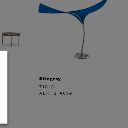
tä
Stingray
TUUCI
ALK.
21465
€