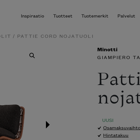
Inspiraatio
Tuotteet
Tuotemerkit
Palvelut
OLIT
/ PATTIE CORD NOJATUOLI
Minotti
GIAMPIERO T
r results.
Patt
noja
UUSI
Osamaksuvaihtoe
Hintatakuu