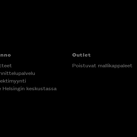
anno
Outlet
tteet
Poistuvat mallikappaleet
nittelupalvelu
ektimyynti
e Helsingin keskustassa