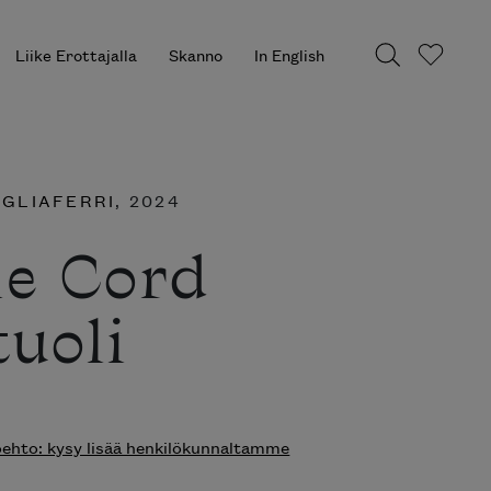
Liike Erottajalla
Skanno
In English
AGLIAFERRI
, 2024
ie Cord
tuoli
hto: kysy lisää henkilökunnaltamme