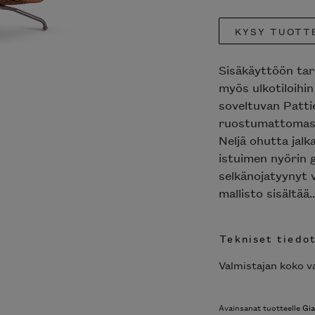
KYSY TUOTT
Sisäkäyttöön tark
myös ulkotiloihin
soveltuvan Patti
ruostumattomasta
Neljä ohutta jalk
istuimen nyörin g
selkänojatyynyt 
mallisto sisältää.
Tekniset tiedo
Valmistajan koko va
Avainsanat tuotteelle
Gia