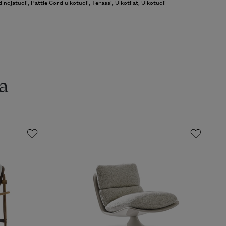
d nojatuoli
,
Pattie Cord ulkotuoli
,
Terassi
,
Ulkotilat
,
Ulkotuoli
a