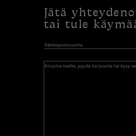
Jätä yhteyden
tai tule käymä
Sähköpostiosoite
(Pakollinen)
Kirjoita
meille,
pyydä
tarjousta
tai
kysy
esitettä