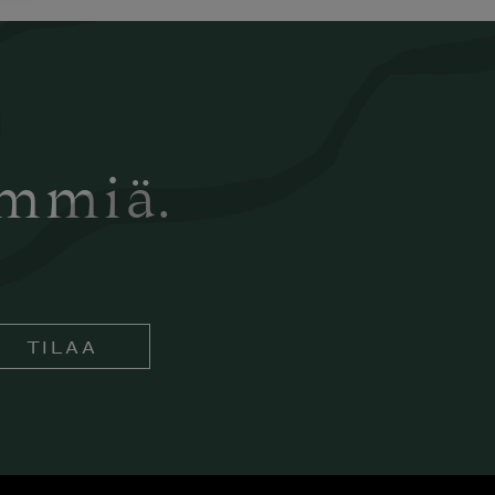
ämmiä.
TILAA