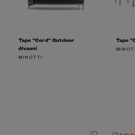
Tape "Cord" Outdoor
Tape "C
divaani
MINOT
MINOTTI
Esillä li