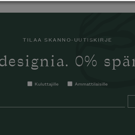
laisen merkin laadukkaasta
TILAA SKANNO-UUTISKIRJE
alumallistosta.
designia. 0% sp
Kuluttajille
Ammattilaisille