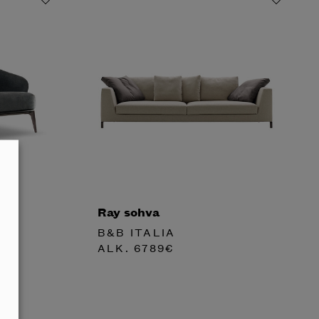
Ray sohva
B&B ITALIA
ALK.
6789
€