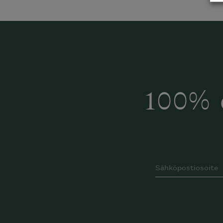
Inspiroidu italia
huonek
100% 