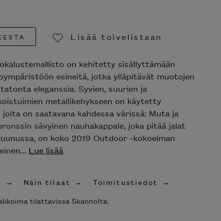
Lisää toivelistaan
ESTA
Poista toivelistasta
kalustemallisto on kehitetty sisällyttämään
oympäristöön esineitä, jotka ylläpitävät muotojen
tatonta eleganssia. Syvien, suurien ja
oistuimien metallikehykseen on käytetty
 joita on saatavana kahdessa värissä: Muta ja
pronssin sävyinen nauhakappale, joka pitää jalat
kruunussa, on koko 2019 Outdoor -kokoelman
inen...
Lue lisää
Näin tilaat
Toimitustiedot
ikoima tilattavissa Skannolta.