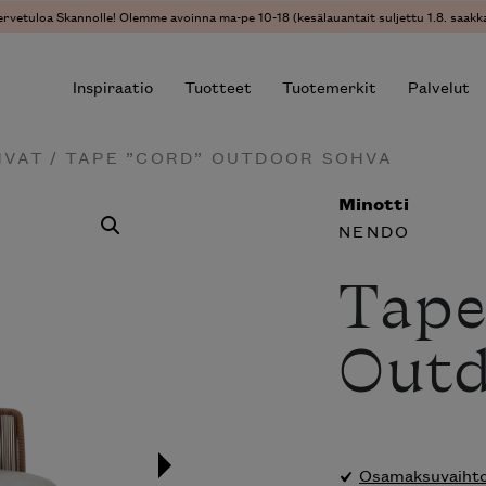
vetuloa Skannolle! Olemme avoinna ma-pe 10-18 (kesälauantait suljettu 1.8. saakka)
Inspiraatio
Tuotteet
Tuotemerkit
Palvelut
HVAT
/ TAPE ”CORD” OUTDOOR SOHVA
Minotti
r results.
NENDO
Tape
Outd
Osamaksuvaihtoe