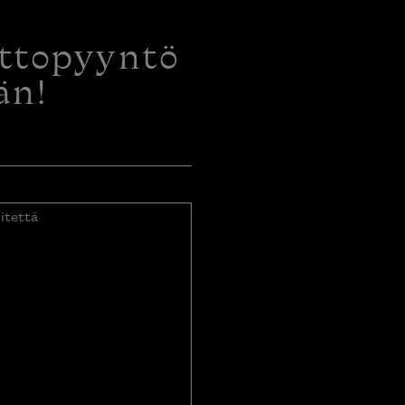
ottopyyntö
än!