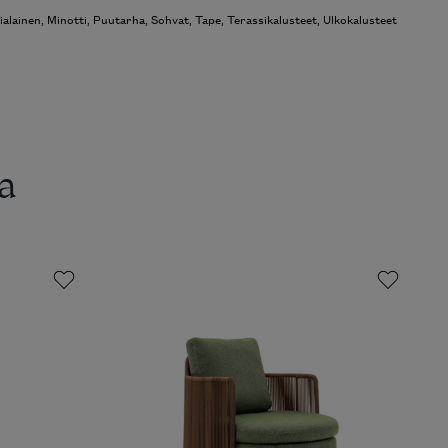
alainen
,
Minotti
,
Puutarha
,
Sohvat
,
Tape
,
Terassikalusteet
,
Ulkokalusteet
a