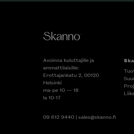
Avoinna kuluttajille ja
Ska
ammattilaisille:
Tuot
Erottajankatu 2, 00120
Suun
Helsinki
Proj
ma-pe 10 — 18
Liik
la 10-17
09 612 9440
|
sales@skanno.fi