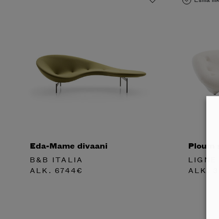
Halua
Mi
katalog
Eda-Mame divaani
Ploum 
B&B ITALIA
LIGNE
ALK.
6744
€
ALK.
3