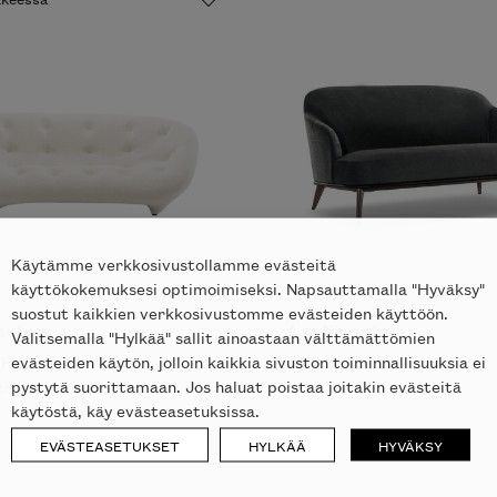
tko tilata
notti’n
in kotiisi?
Käytämme verkkosivustollamme evästeitä
käyttökokemuksesi optimoimiseksi. Napsauttamalla "Hyväksy"
suostut kaikkien verkkosivustomme evästeiden käyttöön.
sohva
Leslie sohva
Valitsemalla "Hylkää" sallit ainoastaan välttämättömien
 ROSET
MINOTTI
evästeiden käytön, jolloin kaikkia sivuston toiminnallisuuksia ei
941
€
pystytä suorittamaan. Jos haluat poistaa joitakin evästeitä
käytöstä, käy evästeasetuksissa.
EVÄSTEASETUKSET
HYLKÄÄ
HYVÄKSY