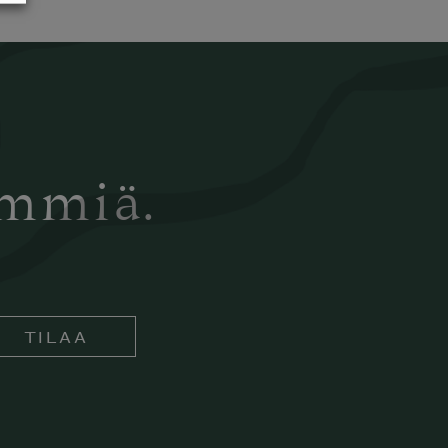
ämmiä.
TILAA