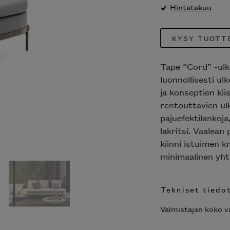
Hintatakuu
KYSY TUOTTE
Tape “Cord” -ulko
luonnollisesti ulk
ja konseptien kiis
rentouttavien ulk
pajuefektilankoja,
lakritsi. Vaalean 
kiinni istuimen 
minimaalinen yhte
Tekniset tiedot
Valmistajan koko val