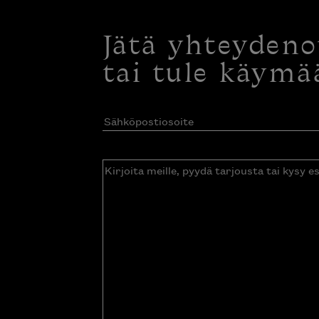
Jätä yhteyden
tai tule käymä
Sähköpostiosoite
(Pakollinen)
Kirjoita
meille,
pyydä
tarjousta
tai
kysy
esitettä