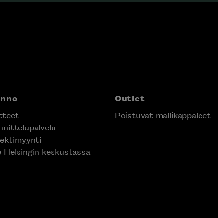
nno
Outlet
teet
Poistuvat mallikappaleet
nittelupalvelu
ektimyynti
e Helsingin keskustassa